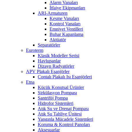
Alarm Vanaları
İtfaiye Ekipmanları
ARI-Armaturen
Kesme Vanaları
Kontrol Vanaları
Emniyet Ventilleri
Buhar Kapanlama
Aktüatör
Separatörler
Euroterm
Klasik Modeller Serisi
Havlupanlar
Dizayn Radyatörler
APV Plakalı Eşanjörler
Contalı Plakalı Isı Eşanjörleri
Etna
Küçük Konutsal Ürünler
Sirkülasyon Pompası
Santrifüj Pompa
Hidrofor Sistemleri
Atık Su ve Drenaj Pompası
Atık Su Tahliye Ünitesi
Yangınla Mücadele Sistemleri
Koruma & Kontrol Panoları
Aksesuarlar