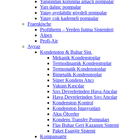
Yangından korunma amaçlı pompalar
Yarı dalgıç pompalar
Yatay ayrılabilir gövdeli pompalar
Yatay çok kademeli pompalar
Fraenkische
Profitherm – Yerden Isıtma Sistemleri
Alpex
Profi-Air
Ayvaz
Kondenstop & Buhar Sist.
Mekanik Kondenstoplar
Termodinamik Kondenstoplar
Termostatik Kondenstoplar
Bimetalik Kondenstoplar
Süper Kondens Atıcı
Vakum Kırıcılar
Sıvı Devrelerinden Hava Atıcılar
Hava Devrelerinden Sıvı Atıcılar
Kondenstop Kontrol
Kondenstop İstasyonları
Akış Ölçerler
Kondens Transfer Pompaları
Flaş Buhar Geri Kazanım Sistemi
Paket Eşanjör Sistemi
Kompansatör