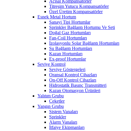
Açısal Kompansatörler
Titreşim Yutucu Kompansatörler
Özel Üretim Kompansatörler
Esnek Metal Hortum
Sanayi Tipi Hortumlar
Sprinkler Bağlantı Hortumu Ve Seti
Doğal Gaz Hortumları
Fan-Coil Hortumları
İzolasyonlu Solar Bağlantı Hortumları
Su Bağlantı Hortumları
Kazan Hortumları
Ex-proof Hortumlar
Seviye Kontrol
Seviye Göstergeleri
Oransal Kontrol Cihazları
On-Off Kontrol Cihazları
Hidrostatik Basınç Transmitteri
Kazan Otomasyon Ürünleri
Yalıtım Grubu
Ceketler
Yangın Grubu
Sistem Vanaları
Sprinkler
Alarm Vanaları
İtfaiye Ekipmanları