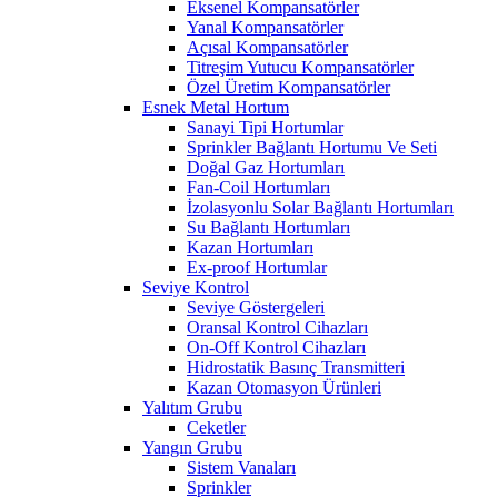
Eksenel Kompansatörler
Yanal Kompansatörler
Açısal Kompansatörler
Titreşim Yutucu Kompansatörler
Özel Üretim Kompansatörler
Esnek Metal Hortum
Sanayi Tipi Hortumlar
Sprinkler Bağlantı Hortumu Ve Seti
Doğal Gaz Hortumları
Fan-Coil Hortumları
İzolasyonlu Solar Bağlantı Hortumları
Su Bağlantı Hortumları
Kazan Hortumları
Ex-proof Hortumlar
Seviye Kontrol
Seviye Göstergeleri
Oransal Kontrol Cihazları
On-Off Kontrol Cihazları
Hidrostatik Basınç Transmitteri
Kazan Otomasyon Ürünleri
Yalıtım Grubu
Ceketler
Yangın Grubu
Sistem Vanaları
Sprinkler