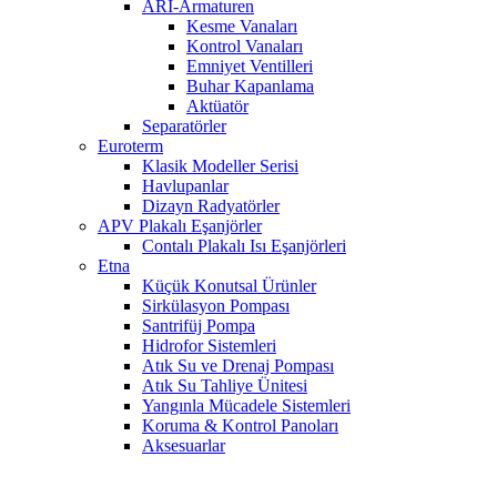
ARI-Armaturen
Kesme Vanaları
Kontrol Vanaları
Emniyet Ventilleri
Buhar Kapanlama
Aktüatör
Separatörler
Euroterm
Klasik Modeller Serisi
Havlupanlar
Dizayn Radyatörler
APV Plakalı Eşanjörler
Contalı Plakalı Isı Eşanjörleri
Etna
Küçük Konutsal Ürünler
Sirkülasyon Pompası
Santrifüj Pompa
Hidrofor Sistemleri
Atık Su ve Drenaj Pompası
Atık Su Tahliye Ünitesi
Yangınla Mücadele Sistemleri
Koruma & Kontrol Panoları
Aksesuarlar