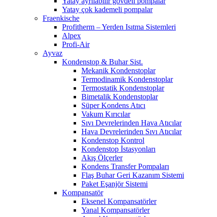
Yatay ayrılabilir gövdeli pompalar
Yatay çok kademeli pompalar
Fraenkische
Profitherm – Yerden Isıtma Sistemleri
Alpex
Profi-Air
Ayvaz
Kondenstop & Buhar Sist.
Mekanik Kondenstoplar
Termodinamik Kondenstoplar
Termostatik Kondenstoplar
Bimetalik Kondenstoplar
Süper Kondens Atıcı
Vakum Kırıcılar
Sıvı Devrelerinden Hava Atıcılar
Hava Devrelerinden Sıvı Atıcılar
Kondenstop Kontrol
Kondenstop İstasyonları
Akış Ölçerler
Kondens Transfer Pompaları
Flaş Buhar Geri Kazanım Sistemi
Paket Eşanjör Sistemi
Kompansatör
Eksenel Kompansatörler
Yanal Kompansatörler