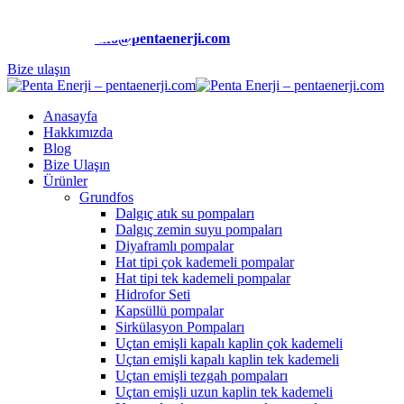
Telefon:
(0212) 510 9991
E-Posta:
info@pentaenerji.com
Bize ulaşın
Anasayfa
Hakkımızda
Blog
Bize Ulaşın
Ürünler
Grundfos
Dalgıç atık su pompaları
Dalgıç zemin suyu pompaları
Diyaframlı pompalar
Hat tipi çok kademeli pompalar
Hat tipi tek kademeli pompalar
Hidrofor Seti
Kapsüllü pompalar
Sirkülasyon Pompaları
Uçtan emişli kapalı kaplin çok kademeli
Uçtan emişli kapalı kaplin tek kademeli
Uçtan emişli tezgah pompaları
Uçtan emişli uzun kaplin tek kademeli