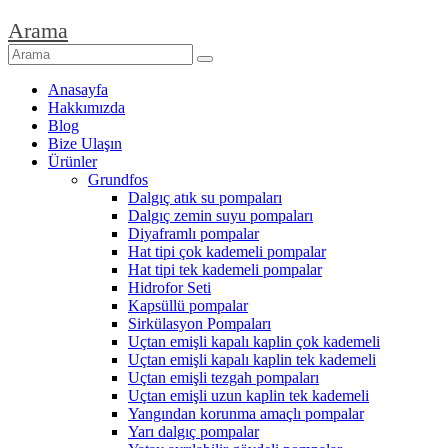
Arama
Anasayfa
Hakkımızda
Blog
Bize Ulaşın
Ürünler
Grundfos
Dalgıç atık su pompaları
Dalgıç zemin suyu pompaları
Diyaframlı pompalar
Hat tipi çok kademeli pompalar
Hat tipi tek kademeli pompalar
Hidrofor Seti
Kapsüllü pompalar
Sirkülasyon Pompaları
Uçtan emişli kapalı kaplin çok kademeli
Uçtan emişli kapalı kaplin tek kademeli
Uçtan emişli tezgah pompaları
Uçtan emişli uzun kaplin tek kademeli
Yangından korunma amaçlı pompalar
Yarı dalgıç pompalar