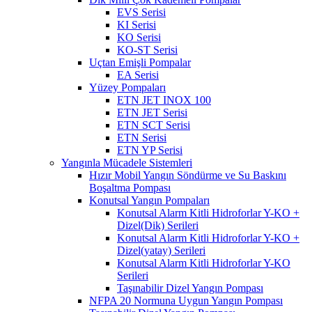
EVS Serisi
KI Serisi
KO Serisi
KO-ST Serisi
Uçtan Emişli Pompalar
EA Serisi
Yüzey Pompaları
ETN JET INOX 100
ETN JET Serisi
ETN SCT Serisi
ETN Serisi
ETN YP Serisi
Yangınla Mücadele Sistemleri
Hızır Mobil Yangın Söndürme ve Su Baskını
Boşaltma Pompası
Konutsal Yangın Pompaları
Konutsal Alarm Kitli Hidroforlar Y-KO +
Dizel(Dik) Serileri
Konutsal Alarm Kitli Hidroforlar Y-KO +
Dizel(yatay) Serileri
Konutsal Alarm Kitli Hidroforlar Y-KO
Serileri
Taşınabilir Dizel Yangın Pompası
NFPA 20 Normuna Uygun Yangın Pompası