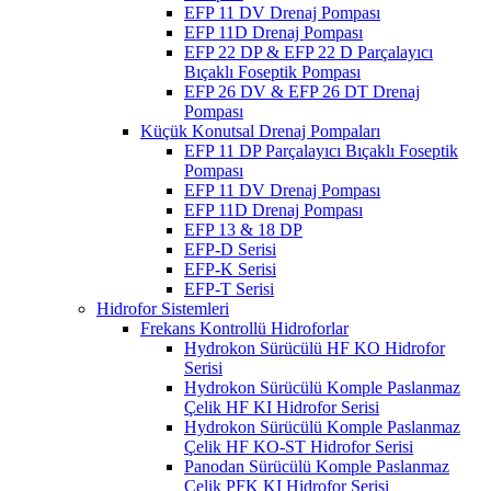
EFP 11 DV Drenaj Pompası
EFP 11D Drenaj Pompası
EFP 22 DP & EFP 22 D Parçalayıcı
Bıçaklı Foseptik Pompası
EFP 26 DV & EFP 26 DT Drenaj
Pompası
Küçük Konutsal Drenaj Pompaları
EFP 11 DP Parçalayıcı Bıçaklı Foseptik
Pompası
EFP 11 DV Drenaj Pompası
EFP 11D Drenaj Pompası
EFP 13 & 18 DP
EFP-D Serisi
EFP-K Serisi
EFP-T Serisi
Hidrofor Sistemleri
Frekans Kontrollü Hidroforlar
Hydrokon Sürücülü HF KO Hidrofor
Serisi
Hydrokon Sürücülü Komple Paslanmaz
Çelik HF KI Hidrofor Serisi
Hydrokon Sürücülü Komple Paslanmaz
Çelik HF KO-ST Hidrofor Serisi
Panodan Sürücülü Komple Paslanmaz
Çelik PFK KI Hidrofor Serisi