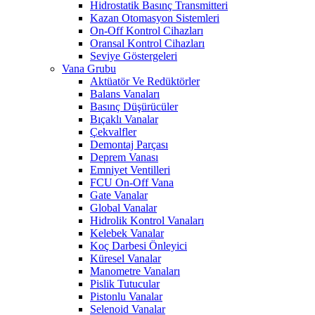
Hidrostatik Basınç Transmitteri
Kazan Otomasyon Sistemleri
On-Off Kontrol Cihazları
Oransal Kontrol Cihazları
Seviye Göstergeleri
Vana Grubu
Aktüatör Ve Redüktörler
Balans Vanaları
Basınç Düşürücüler
Bıçaklı Vanalar
Çekvalfler
Demontaj Parçası
Deprem Vanası
Emniyet Ventilleri
FCU On-Off Vana
Gate Vanalar
Global Vanalar
Hidrolik Kontrol Vanaları
Kelebek Vanalar
Koç Darbesi Önleyici
Küresel Vanalar
Manometre Vanaları
Pislik Tutucular
Pistonlu Vanalar
Selenoid Vanalar