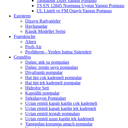
Taşınabilir Dizel Yangın Pompası
TS EN 12845 Normuna Uygun Yangın Pompası
UL Listeli ve FM Onaylı Yangın Pompası
Euroterm
Dizayn Radyatörler
Havlupanlar
Klasik Modeller Serisi
Fraenkische
Alpex
Profi-Air
Profitherm - Yerden Isıtma Sistemleri
Grundfos
Dalgıç atık su pompaları
Dalgıç zemin suyu pompaları
Diyaframlı pompalar
Hat tipi çok kademeli pompalar
Hat tipi tek kademeli pompalar
Hidrofor Seti
Kapsüllü pompalar
Sirkülasyon Pompaları
Uçtan emişli kapalı kaplin çok kademeli
Uçtan emişli kapalı kaplin tek kademeli
Uçtan emişli tezgah pompaları
Uçtan emişli uzun kaplin tek kademeli
Yangından korunma amaçlı pompalar