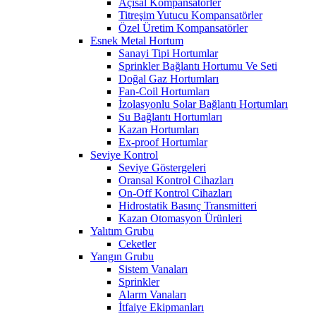
Açısal Kompansatörler
Titreşim Yutucu Kompansatörler
Özel Üretim Kompansatörler
Esnek Metal Hortum
Sanayi Tipi Hortumlar
Sprinkler Bağlantı Hortumu Ve Seti
Doğal Gaz Hortumları
Fan-Coil Hortumları
İzolasyonlu Solar Bağlantı Hortumları
Su Bağlantı Hortumları
Kazan Hortumları
Ex-proof Hortumlar
Seviye Kontrol
Seviye Göstergeleri
Oransal Kontrol Cihazları
On-Off Kontrol Cihazları
Hidrostatik Basınç Transmitteri
Kazan Otomasyon Ürünleri
Yalıtım Grubu
Ceketler
Yangın Grubu
Sistem Vanaları
Sprinkler
Alarm Vanaları
İtfaiye Ekipmanları