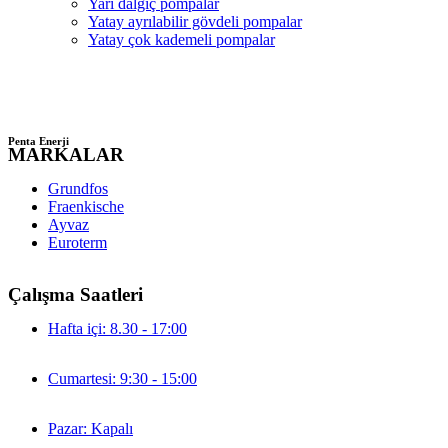
Yarı dalgıç pompalar
Yatay ayrılabilir gövdeli pompalar
Yatay çok kademeli pompalar
Penta Enerji
MARKALAR
Grundfos
Fraenkische
Ayvaz
Euroterm
Çalışma Saatleri
Hafta içi: 8.30 - 17:00
Cumartesi: 9:30 - 15:00
Pazar: Kapalı