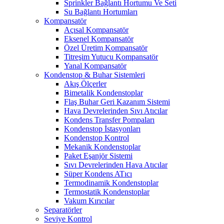
Sprinkler Bağlantı Hortumu Ve Seti
Su Bağlantı Hortumları
Kompansatör
Açısal Kompansatör
Eksenel Kompansatör
Özel Üretim Kompansatör
Titreşim Yutucu Kompansatör
Yanal Kompansatör
Kondenstop & Buhar Sistemleri
Akış Ölçerler
Bimetalik Kondenstoplar
Flaş Buhar Geri Kazanım Sistemi
Hava Devrelerinden Sıvı Atıcılar
Kondens Transfer Pompaları
Kondenstop İstasyonları
Kondenstop Kontrol
Mekanik Kondenstoplar
Paket Eşanjör Sistemi
Sıvı Devrelerinden Hava Atıcılar
Süper Kondens ATıcı
Termodinamik Kondenstoplar
Termostatik Kondenstoplar
Vakum Kırıcılar
Separatörler
Seviye Kontrol