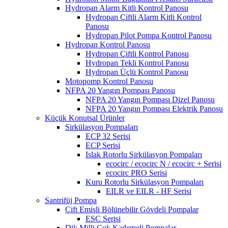
Hydropan Alarm Kitli Kontrol Panosu
Hydropan Çiftli Alarm Kitli Kontrol
Panosu
Hydropan Pilot Pompa Kontrol Panosu
Hydropan Kontrol Panosu
Hydropan Çiftli Kontrol Panosu
Hydropan Tekli Kontrol Panosu
Hydropan Üçlü Kontrol Panosu
Motopomp Kontrol Panosu
NFPA 20 Yangın Pompası Panosu
NFPA 20 Yangın Pompası Dizel Panosu
NFPA 20 Yangın Pompası Elektrik Panosu
Küçük Konutsal Ürünler
Sirkülasyon Pompaları
ECP 32 Serisi
ECP Serisi
Islak Rotorlu Sirkülasyon Pompaları
ecocirc / ecocirc N / ecocirc + Serisi
ecocirc PRO Serisi
Kuru Rotorlu Sirkülasyon Pompaları
EILR ve EILR - HF Serisi
Santrifüj Pompa
Çift Emişli Bölünebilir Gövdeli Pompalar
ESC Serisi
Dik Milli Çok Kademeli Pompalar