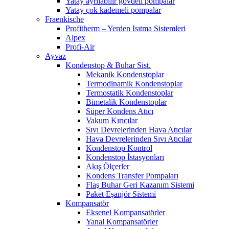
Yatay ayrılabilir gövdeli pompalar
Yatay çok kademeli pompalar
Fraenkische
Profitherm – Yerden Isıtma Sistemleri
Alpex
Profi-Air
Ayvaz
Kondenstop & Buhar Sist.
Mekanik Kondenstoplar
Termodinamik Kondenstoplar
Termostatik Kondenstoplar
Bimetalik Kondenstoplar
Süper Kondens Atıcı
Vakum Kırıcılar
Sıvı Devrelerinden Hava Atıcılar
Hava Devrelerinden Sıvı Atıcılar
Kondenstop Kontrol
Kondenstop İstasyonları
Akış Ölçerler
Kondens Transfer Pompaları
Flaş Buhar Geri Kazanım Sistemi
Paket Eşanjör Sistemi
Kompansatör
Eksenel Kompansatörler
Yanal Kompansatörler