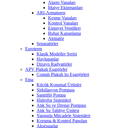
Alarm Vanaları
İtfaiye Ekipmanları
ARI-Armaturen
Kesme Vanaları
Kontrol Vanaları
Emniyet Ventilleri
Buhar Kapanlama
Aktüatör
Separatörler
Euroterm
Klasik Modeller Serisi
Havlupanlar
Dizayn Radyatörler
APV Plakalı Eşanjörler
Contalı Plakalı Isı Eşanjörleri
Etna
Küçük Konutsal Ürünler
Sirkülasyon Pompası
Santrifüj Pompa
Hidrofor Sistemleri
Atık Su ve Drenaj Pompası
Atık Su Tahliye Ünitesi
Yangınla Mücadele Sistemleri
Koruma & Kontrol Panoları
Aksesuarlar