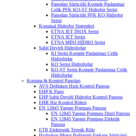
Panodan Sürücülü Komple Paslanmaz
Çelik PFK KO-ST Hidrofor Serisi
Panodan Sürücülü PFK KO Hidrofor
Serisi
Konutsal Hidrofor Sistemleri
ETNA JET INOX Serisi
ETNA JET Serisi
ETNA MİNİ HİDRO Serisi
Sabit Devirli Hidroforlar
KI Serisi Komple Paslanmaz Çelik
Hidroforlar
KO Serisi Hidroforlar
KO-ST Serisi Komple Paslanmaz Çelik
Hidroforlar
Koruma & Kontrol Panoları
AVS Değişken Hızlı Kontrol Panosu
EHP K Pano
EHP Sabit Devirli Hidrofor Kontrol Panosu
EHR Hız Kontrol Rölesi
EN 12845 Yangın Pompası Panosu
EN 12845 Yangın Pompası Dizel Panosu
EN 12845 Yangın Pompası Elektrik
Panosu
ETR Elektronik Termik Röle
Hydrokon Motor Bağlantılı Frekans Sürücüsü