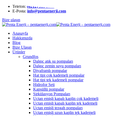
Telefon:
(0212) 510 9991
E-Posta:
info@pentaenerji.com
Bize ulaşın
Anasayfa
Hakkımızda
Blog
Bize Ulaşın
Ürünler
Grundfos
Dalgıç atık su pompaları
Dalgıç zemin suyu pompaları
Diyaframlı pompalar
Hat tipi çok kademeli pompalar
Hat tipi tek kademeli pompalar
Hidrofor Seti
Kapsüllü pompalar
Sirkülasyon Pompaları
Uçtan emişli kapalı kaplin çok kademeli
Uçtan emişli kapalı kaplin tek kademeli
Uçtan emişli tezgah pompaları
Uçtan emişli uzun kaplin tek kademeli