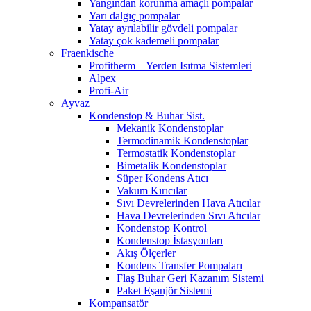
Yangından korunma amaçlı pompalar
Yarı dalgıç pompalar
Yatay ayrılabilir gövdeli pompalar
Yatay çok kademeli pompalar
Fraenkische
Profitherm – Yerden Isıtma Sistemleri
Alpex
Profi-Air
Ayvaz
Kondenstop & Buhar Sist.
Mekanik Kondenstoplar
Termodinamik Kondenstoplar
Termostatik Kondenstoplar
Bimetalik Kondenstoplar
Süper Kondens Atıcı
Vakum Kırıcılar
Sıvı Devrelerinden Hava Atıcılar
Hava Devrelerinden Sıvı Atıcılar
Kondenstop Kontrol
Kondenstop İstasyonları
Akış Ölçerler
Kondens Transfer Pompaları
Flaş Buhar Geri Kazanım Sistemi
Paket Eşanjör Sistemi
Kompansatör