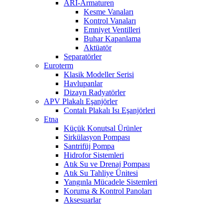
ARI-Armaturen
Kesme Vanaları
Kontrol Vanaları
Emniyet Ventilleri
Buhar Kapanlama
Aktüatör
Separatörler
Euroterm
Klasik Modeller Serisi
Havlupanlar
Dizayn Radyatörler
APV Plakalı Eşanjörler
Contalı Plakalı Isı Eşanjörleri
Etna
Küçük Konutsal Ürünler
Sirkülasyon Pompası
Santrifüj Pompa
Hidrofor Sistemleri
Atık Su ve Drenaj Pompası
Atık Su Tahliye Ünitesi
Yangınla Mücadele Sistemleri
Koruma & Kontrol Panoları
Aksesuarlar