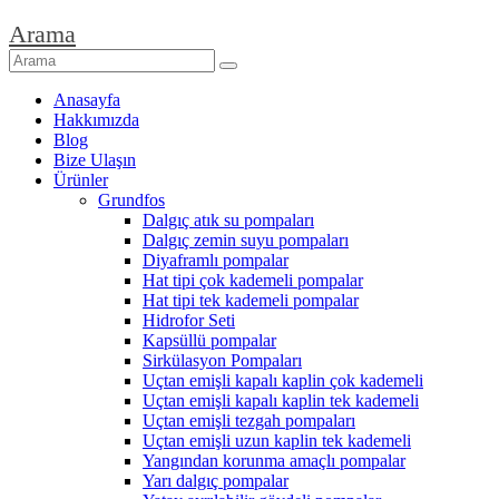
Arama
Anasayfa
Hakkımızda
Blog
Bize Ulaşın
Ürünler
Grundfos
Dalgıç atık su pompaları
Dalgıç zemin suyu pompaları
Diyaframlı pompalar
Hat tipi çok kademeli pompalar
Hat tipi tek kademeli pompalar
Hidrofor Seti
Kapsüllü pompalar
Sirkülasyon Pompaları
Uçtan emişli kapalı kaplin çok kademeli
Uçtan emişli kapalı kaplin tek kademeli
Uçtan emişli tezgah pompaları
Uçtan emişli uzun kaplin tek kademeli
Yangından korunma amaçlı pompalar
Yarı dalgıç pompalar