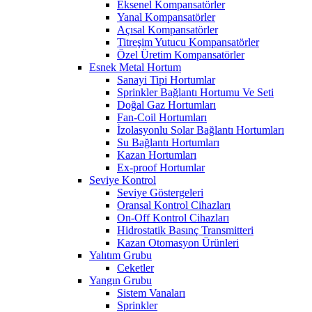
Eksenel Kompansatörler
Yanal Kompansatörler
Açısal Kompansatörler
Titreşim Yutucu Kompansatörler
Özel Üretim Kompansatörler
Esnek Metal Hortum
Sanayi Tipi Hortumlar
Sprinkler Bağlantı Hortumu Ve Seti
Doğal Gaz Hortumları
Fan-Coil Hortumları
İzolasyonlu Solar Bağlantı Hortumları
Su Bağlantı Hortumları
Kazan Hortumları
Ex-proof Hortumlar
Seviye Kontrol
Seviye Göstergeleri
Oransal Kontrol Cihazları
On-Off Kontrol Cihazları
Hidrostatik Basınç Transmitteri
Kazan Otomasyon Ürünleri
Yalıtım Grubu
Ceketler
Yangın Grubu
Sistem Vanaları
Sprinkler