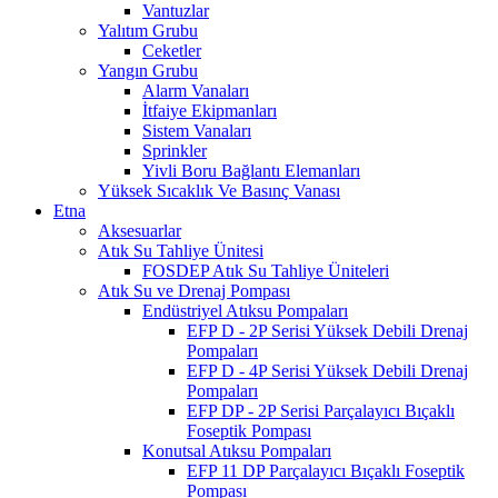
Vantuzlar
Yalıtım Grubu
Ceketler
Yangın Grubu
Alarm Vanaları
İtfaiye Ekipmanları
Sistem Vanaları
Sprinkler
Yivli Boru Bağlantı Elemanları
Yüksek Sıcaklık Ve Basınç Vanası
Etna
Aksesuarlar
Atık Su Tahliye Ünitesi
FOSDEP Atık Su Tahliye Üniteleri
Atık Su ve Drenaj Pompası
Endüstriyel Atıksu Pompaları
EFP D - 2P Serisi Yüksek Debili Drenaj
Pompaları
EFP D - 4P Serisi Yüksek Debili Drenaj
Pompaları
EFP DP - 2P Serisi Parçalayıcı Bıçaklı
Foseptik Pompası
Konutsal Atıksu Pompaları
EFP 11 DP Parçalayıcı Bıçaklı Foseptik
Pompası