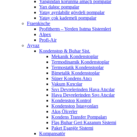
Yangından korunma amaçlı pompalar
Yarı dalgıç pompalar
Yatay ayrılabilir gövdeli pompalar
Yatay çok kademeli pompalar
Fraenkische
Profitherm – Yerden Isıtma Sistemleri
Alpex
Profi-Air
Ayvaz
Kondenstop & Buhar Sist.
Mekanik Kondenstoplar
Termodinamik Kondenstoplar
Termostatik Kondenstoplar
Bimetalik Kondenstoplar
Süper Kondens Atıcı
Vakum Kırıcılar
Sıvı Devrelerinden Hava Atıcılar
Hava Devrelerinden Sıvı Atıcılar
Kondenstop Kontrol
Kondenstop İstasyonları
Akış Ölçerler
Kondens Transfer Pompaları
Flaş Buhar Geri Kazanım Sistemi
Paket Eşanjör Sistemi
Kompansatör