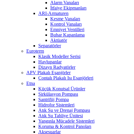
Alarm Vanaları
İtfaiye Ekipmanları
ARI-Armaturen
Kesme Vanaları
Kontrol Vanaları
Emniyet Ventilleri
Buhar Kapanlama
Aktüatör
Separatörler
Euroterm
Klasik Modeller Serisi
Havlupanlar
Dizayn Radyatörler
APV Plakalı Eşanjörler
Contalı Plakalı Isı Eşanjörleri
Etna
Küçük Konutsal Ürünler
Sirkülasyon Pompası
Santrifüj Pompa
Hidrofor Sistemleri
Atık Su ve Drenaj Pompası
Atık Su Tahliye Ünitesi
Yangınla Mücadele Sistemleri
Koruma & Kontrol Panoları
Aksesuarlar