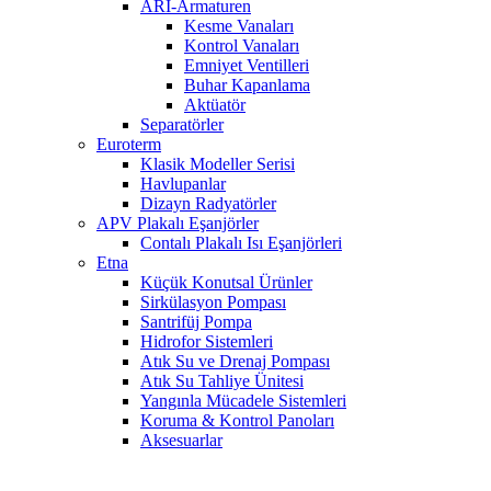
ARI-Armaturen
Kesme Vanaları
Kontrol Vanaları
Emniyet Ventilleri
Buhar Kapanlama
Aktüatör
Separatörler
Euroterm
Klasik Modeller Serisi
Havlupanlar
Dizayn Radyatörler
APV Plakalı Eşanjörler
Contalı Plakalı Isı Eşanjörleri
Etna
Küçük Konutsal Ürünler
Sirkülasyon Pompası
Santrifüj Pompa
Hidrofor Sistemleri
Atık Su ve Drenaj Pompası
Atık Su Tahliye Ünitesi
Yangınla Mücadele Sistemleri
Koruma & Kontrol Panoları
Aksesuarlar