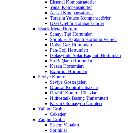
Eksenel Kompansatörler
Yanal Kompansatörler
Açısal Kompansatörler
Titreşim Yutucu Kompansatörler
Özel Üretim Kompansatörler
Esnek Metal Hortum
Sanayi Tipi Hortumlar
Sprinkler Bağlantı Hortumu Ve Seti
Doğal Gaz Hortumları
Fan-Coil Hortumları
İzolasyonlu Solar Bağlantı Hortumları
Su Bağlantı Hortumları
Kazan Hortumları
Ex-proof Hortumlar
Seviye Kontrol
Seviye Göstergeleri
Oransal Kontrol Cihazları
On-Off Kontrol Cihazları
Hidrostatik Basınç Transmitteri
Kazan Otomasyon Ürünleri
Yalıtım Grubu
Ceketler
Yangın Grubu
Sistem Vanaları
Sprinkler