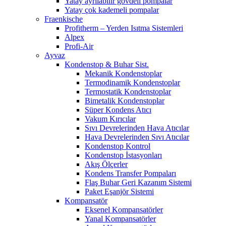
Yatay ayrılabilir gövdeli pompalar
Yatay çok kademeli pompalar
Fraenkische
Profitherm – Yerden Isıtma Sistemleri
Alpex
Profi-Air
Ayvaz
Kondenstop & Buhar Sist.
Mekanik Kondenstoplar
Termodinamik Kondenstoplar
Termostatik Kondenstoplar
Bimetalik Kondenstoplar
Süper Kondens Atıcı
Vakum Kırıcılar
Sıvı Devrelerinden Hava Atıcılar
Hava Devrelerinden Sıvı Atıcılar
Kondenstop Kontrol
Kondenstop İstasyonları
Akış Ölçerler
Kondens Transfer Pompaları
Flaş Buhar Geri Kazanım Sistemi
Paket Eşanjör Sistemi
Kompansatör
Eksenel Kompansatörler
Yanal Kompansatörler