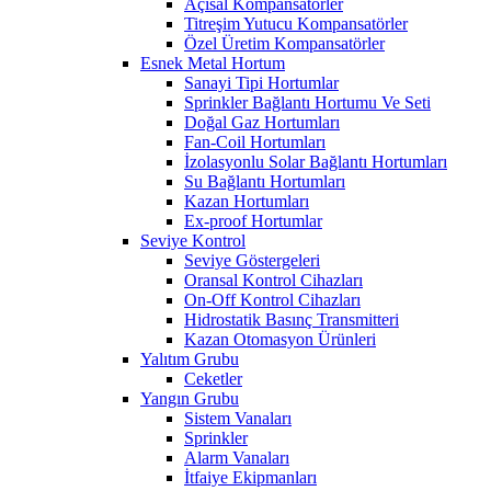
Açısal Kompansatörler
Titreşim Yutucu Kompansatörler
Özel Üretim Kompansatörler
Esnek Metal Hortum
Sanayi Tipi Hortumlar
Sprinkler Bağlantı Hortumu Ve Seti
Doğal Gaz Hortumları
Fan-Coil Hortumları
İzolasyonlu Solar Bağlantı Hortumları
Su Bağlantı Hortumları
Kazan Hortumları
Ex-proof Hortumlar
Seviye Kontrol
Seviye Göstergeleri
Oransal Kontrol Cihazları
On-Off Kontrol Cihazları
Hidrostatik Basınç Transmitteri
Kazan Otomasyon Ürünleri
Yalıtım Grubu
Ceketler
Yangın Grubu
Sistem Vanaları
Sprinkler
Alarm Vanaları
İtfaiye Ekipmanları