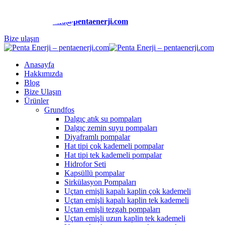
Telefon:
(0212) 510 9991
E-Posta:
info@pentaenerji.com
Bize ulaşın
Anasayfa
Hakkımızda
Blog
Bize Ulaşın
Ürünler
Grundfos
Dalgıç atık su pompaları
Dalgıç zemin suyu pompaları
Diyaframlı pompalar
Hat tipi çok kademeli pompalar
Hat tipi tek kademeli pompalar
Hidrofor Seti
Kapsüllü pompalar
Sirkülasyon Pompaları
Uçtan emişli kapalı kaplin çok kademeli
Uçtan emişli kapalı kaplin tek kademeli
Uçtan emişli tezgah pompaları
Uçtan emişli uzun kaplin tek kademeli