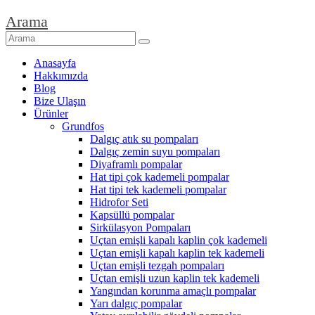
Arama
Anasayfa
Hakkımızda
Blog
Bize Ulaşın
Ürünler
Grundfos
Dalgıç atık su pompaları
Dalgıç zemin suyu pompaları
Diyaframlı pompalar
Hat tipi çok kademeli pompalar
Hat tipi tek kademeli pompalar
Hidrofor Seti
Kapsüllü pompalar
Sirkülasyon Pompaları
Uçtan emişli kapalı kaplin çok kademeli
Uçtan emişli kapalı kaplin tek kademeli
Uçtan emişli tezgah pompaları
Uçtan emişli uzun kaplin tek kademeli
Yangından korunma amaçlı pompalar
Yarı dalgıç pompalar