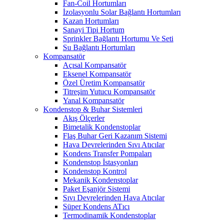
Fan-Coil Hortumları
İzolasyonlu Solar Bağlantı Hortumları
Kazan Hortumları
Sanayi Tipi Hortum
Sprinkler Bağlantı Hortumu Ve Seti
Su Bağlantı Hortumları
Kompansatör
Açısal Kompansatör
Eksenel Kompansatör
Özel Üretim Kompansatör
Titreşim Yutucu Kompansatör
Yanal Kompansatör
Kondenstop & Buhar Sistemleri
Akış Ölçerler
Bimetalik Kondenstoplar
Flaş Buhar Geri Kazanım Sistemi
Hava Devrelerinden Sıvı Atıcılar
Kondens Transfer Pompaları
Kondenstop İstasyonları
Kondenstop Kontrol
Mekanik Kondenstoplar
Paket Eşanjör Sistemi
Sıvı Devrelerinden Hava Atıcılar
Süper Kondens ATıcı
Termodinamik Kondenstoplar