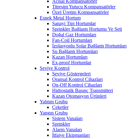
Açısal Kompansatörler
Titreşim Yutucu Kompansatörler
Özel Üretim Kompansatörler
Esnek Metal Hortum
Sanayi Tipi Hortumlar
Sprinkler Bağlantı Hortumu Ve Seti
Doğal Gaz Hortumları
Fan-Coil Hortumları
İzolasyonlu Solar Bağlantı Hortumları
Su Bağlantı Hortumları
Kazan Hortumları
Ex-proof Hortumlar
Seviye Kontrol
Seviye Göstergeleri
Oransal Kontrol Cihazları
On-Off Kontrol Cihazları
Hidrostatik Basınç Transmitteri
Kazan Otomasyon Ürünleri
Yalıtım Grubu
Ceketler
Yangın Grubu
Sistem Vanaları
Sprinkler
Alarm Vanaları
İtfaiye Ekipmanları