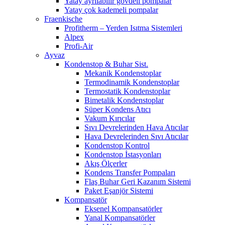
Yatay ayrılabilir gövdeli pompalar
Yatay çok kademeli pompalar
Fraenkische
Profitherm – Yerden Isıtma Sistemleri
Alpex
Profi-Air
Ayvaz
Kondenstop & Buhar Sist.
Mekanik Kondenstoplar
Termodinamik Kondenstoplar
Termostatik Kondenstoplar
Bimetalik Kondenstoplar
Süper Kondens Atıcı
Vakum Kırıcılar
Sıvı Devrelerinden Hava Atıcılar
Hava Devrelerinden Sıvı Atıcılar
Kondenstop Kontrol
Kondenstop İstasyonları
Akış Ölçerler
Kondens Transfer Pompaları
Flaş Buhar Geri Kazanım Sistemi
Paket Eşanjör Sistemi
Kompansatör
Eksenel Kompansatörler
Yanal Kompansatörler