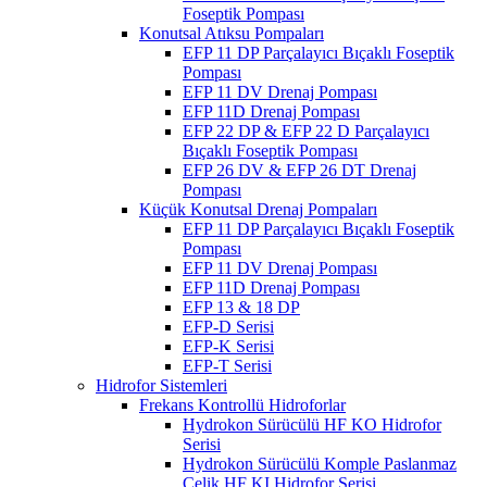
Foseptik Pompası
Konutsal Atıksu Pompaları
EFP 11 DP Parçalayıcı Bıçaklı Foseptik
Pompası
EFP 11 DV Drenaj Pompası
EFP 11D Drenaj Pompası
EFP 22 DP & EFP 22 D Parçalayıcı
Bıçaklı Foseptik Pompası
EFP 26 DV & EFP 26 DT Drenaj
Pompası
Küçük Konutsal Drenaj Pompaları
EFP 11 DP Parçalayıcı Bıçaklı Foseptik
Pompası
EFP 11 DV Drenaj Pompası
EFP 11D Drenaj Pompası
EFP 13 & 18 DP
EFP-D Serisi
EFP-K Serisi
EFP-T Serisi
Hidrofor Sistemleri
Frekans Kontrollü Hidroforlar
Hydrokon Sürücülü HF KO Hidrofor
Serisi
Hydrokon Sürücülü Komple Paslanmaz
Çelik HF KI Hidrofor Serisi