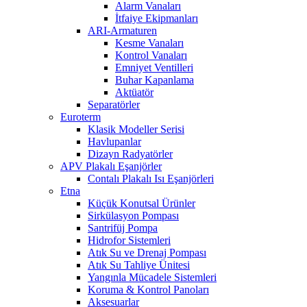
Alarm Vanaları
İtfaiye Ekipmanları
ARI-Armaturen
Kesme Vanaları
Kontrol Vanaları
Emniyet Ventilleri
Buhar Kapanlama
Aktüatör
Separatörler
Euroterm
Klasik Modeller Serisi
Havlupanlar
Dizayn Radyatörler
APV Plakalı Eşanjörler
Contalı Plakalı Isı Eşanjörleri
Etna
Küçük Konutsal Ürünler
Sirkülasyon Pompası
Santrifüj Pompa
Hidrofor Sistemleri
Atık Su ve Drenaj Pompası
Atık Su Tahliye Ünitesi
Yangınla Mücadele Sistemleri
Koruma & Kontrol Panoları
Aksesuarlar