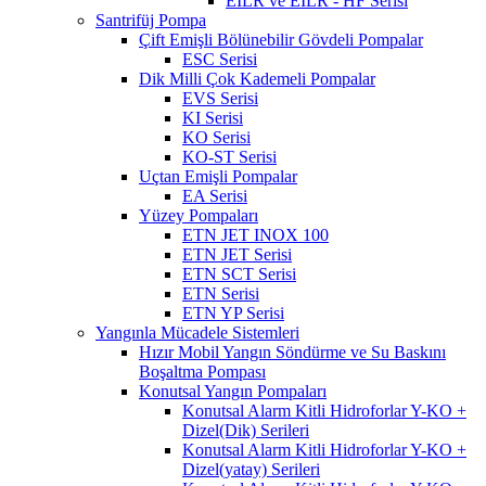
EILR ve EILR - HF Serisi
Santrifüj Pompa
Çift Emişli Bölünebilir Gövdeli Pompalar
ESC Serisi
Dik Milli Çok Kademeli Pompalar
EVS Serisi
KI Serisi
KO Serisi
KO-ST Serisi
Uçtan Emişli Pompalar
EA Serisi
Yüzey Pompaları
ETN JET INOX 100
ETN JET Serisi
ETN SCT Serisi
ETN Serisi
ETN YP Serisi
Yangınla Mücadele Sistemleri
Hızır Mobil Yangın Söndürme ve Su Baskını
Boşaltma Pompası
Konutsal Yangın Pompaları
Konutsal Alarm Kitli Hidroforlar Y-KO +
Dizel(Dik) Serileri
Konutsal Alarm Kitli Hidroforlar Y-KO +
Dizel(yatay) Serileri