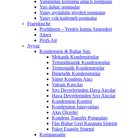
Yangından korunma amaçlı pompalar
Yarı dalgıç pompalar
Yatay ayrılabilir gövdeli pompalar
Yatay çok kademeli pompalar
Fraenkische
Profitherm – Yerden Isıtma Sistemleri
Alpex
Profi-Air
Ayvaz
Kondenstop & Buhar Sist.
Mekanik Kondenstoplar
Termodinamik Kondenstoplar
Termostatik Kondenstoplar
Bimetalik Kondenstoplar
Süper Kondens Atıcı
Vakum Kırıcılar
Sıvı Devrelerinden Hava Atıcılar
Hava Devrelerinden Sıvı Atıcılar
Kondenstop Kontrol
Kondenstop İstasyonları
Akış Ölçerler
Kondens Transfer Pompaları
Flaş Buhar Geri Kazanım Sistemi
Paket Eşanjör Sistemi
Kompansatör