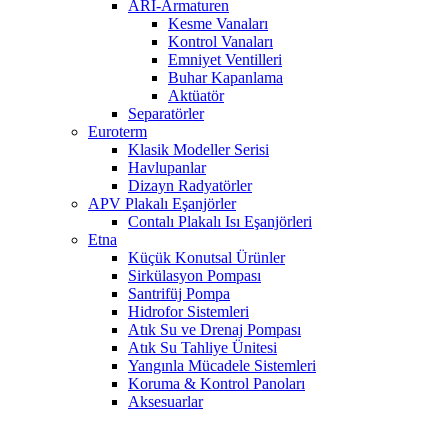
ARI-Armaturen
Kesme Vanaları
Kontrol Vanaları
Emniyet Ventilleri
Buhar Kapanlama
Aktüatör
Separatörler
Euroterm
Klasik Modeller Serisi
Havlupanlar
Dizayn Radyatörler
APV Plakalı Eşanjörler
Contalı Plakalı Isı Eşanjörleri
Etna
Küçük Konutsal Ürünler
Sirkülasyon Pompası
Santrifüj Pompa
Hidrofor Sistemleri
Atık Su ve Drenaj Pompası
Atık Su Tahliye Ünitesi
Yangınla Mücadele Sistemleri
Koruma & Kontrol Panoları
Aksesuarlar