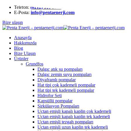
Telefon:
(0212) 510 9991
E-Posta:
info@pentaenerji.com
Bize ulaşın
Anasayfa
Hakkımızda
Blog
Bize Ulaşın
Ürünler
Grundfos
Dalgıç atık su pompaları
Dalgıç zemin suyu pompaları
Diyaframlı pompalar
Hat tipi çok kademeli pompalar
Hat tipi tek kademeli pompalar
Hidrofor Seti
Kapsüllü pompalar
Sirkülasyon Pompaları
Uçtan emişli kapalı kaplin çok kademeli
Uçtan emişli kapalı kaplin tek kademeli
Uçtan emişli tezgah pompaları
Uçtan emişli uzun kaplin tek kademeli