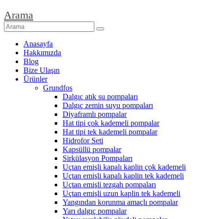
Arama
Anasayfa
Hakkımızda
Blog
Bize Ulaşın
Ürünler
Grundfos
Dalgıç atık su pompaları
Dalgıç zemin suyu pompaları
Diyaframlı pompalar
Hat tipi çok kademeli pompalar
Hat tipi tek kademeli pompalar
Hidrofor Seti
Kapsüllü pompalar
Sirkülasyon Pompaları
Uçtan emişli kapalı kaplin çok kademeli
Uçtan emişli kapalı kaplin tek kademeli
Uçtan emişli tezgah pompaları
Uçtan emişli uzun kaplin tek kademeli
Yangından korunma amaçlı pompalar
Yarı dalgıç pompalar