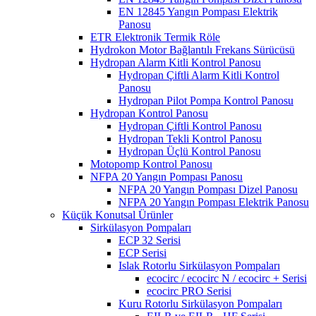
EN 12845 Yangın Pompası Elektrik
Panosu
ETR Elektronik Termik Röle
Hydrokon Motor Bağlantılı Frekans Sürücüsü
Hydropan Alarm Kitli Kontrol Panosu
Hydropan Çiftli Alarm Kitli Kontrol
Panosu
Hydropan Pilot Pompa Kontrol Panosu
Hydropan Kontrol Panosu
Hydropan Çiftli Kontrol Panosu
Hydropan Tekli Kontrol Panosu
Hydropan Üçlü Kontrol Panosu
Motopomp Kontrol Panosu
NFPA 20 Yangın Pompası Panosu
NFPA 20 Yangın Pompası Dizel Panosu
NFPA 20 Yangın Pompası Elektrik Panosu
Küçük Konutsal Ürünler
Sirkülasyon Pompaları
ECP 32 Serisi
ECP Serisi
Islak Rotorlu Sirkülasyon Pompaları
ecocirc / ecocirc N / ecocirc + Serisi
ecocirc PRO Serisi
Kuru Rotorlu Sirkülasyon Pompaları