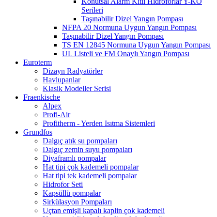
Konutsal Alarm Kitli Hidroforlar Y-KO
Serileri
Taşınabilir Dizel Yangın Pompası
NFPA 20 Normuna Uygun Yangın Pompası
Taşınabilir Dizel Yangın Pompası
TS EN 12845 Normuna Uygun Yangın Pompası
UL Listeli ve FM Onaylı Yangın Pompası
Euroterm
Dizayn Radyatörler
Havlupanlar
Klasik Modeller Serisi
Fraenkische
Alpex
Profi-Air
Profitherm - Yerden Isıtma Sistemleri
Grundfos
Dalgıç atık su pompaları
Dalgıç zemin suyu pompaları
Diyaframlı pompalar
Hat tipi çok kademeli pompalar
Hat tipi tek kademeli pompalar
Hidrofor Seti
Kapsüllü pompalar
Sirkülasyon Pompaları
Uçtan emişli kapalı kaplin çok kademeli