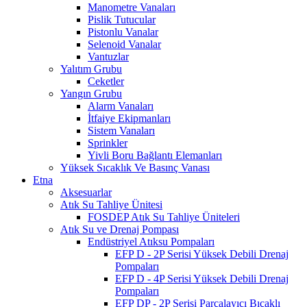
Manometre Vanaları
Pislik Tutucular
Pistonlu Vanalar
Selenoid Vanalar
Vantuzlar
Yalıtım Grubu
Ceketler
Yangın Grubu
Alarm Vanaları
İtfaiye Ekipmanları
Sistem Vanaları
Sprinkler
Yivli Boru Bağlantı Elemanları
Yüksek Sıcaklık Ve Basınç Vanası
Etna
Aksesuarlar
Atık Su Tahliye Ünitesi
FOSDEP Atık Su Tahliye Üniteleri
Atık Su ve Drenaj Pompası
Endüstriyel Atıksu Pompaları
EFP D - 2P Serisi Yüksek Debili Drenaj
Pompaları
EFP D - 4P Serisi Yüksek Debili Drenaj
Pompaları
EFP DP - 2P Serisi Parçalayıcı Bıçaklı