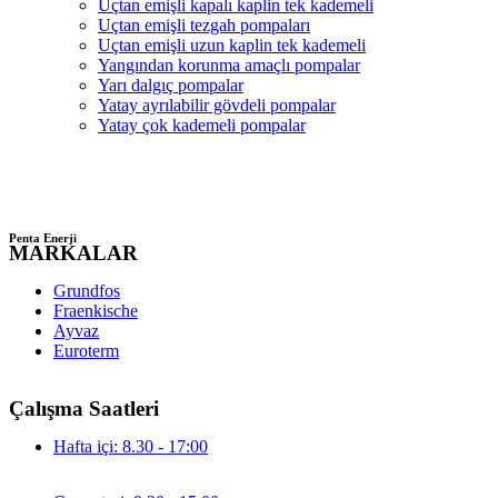
Uçtan emişli kapalı kaplin tek kademeli
Uçtan emişli tezgah pompaları
Uçtan emişli uzun kaplin tek kademeli
Yangından korunma amaçlı pompalar
Yarı dalgıç pompalar
Yatay ayrılabilir gövdeli pompalar
Yatay çok kademeli pompalar
Penta Enerji
MARKALAR
Grundfos
Fraenkische
Ayvaz
Euroterm
Çalışma Saatleri
Hafta içi: 8.30 - 17:00