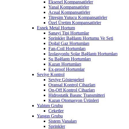
Eksenel Kompansatörler
Yanal Kompansatörler
Açısal Kompansatörler
Titreşim Yutucu Kompansatörler
Özel Üretim Kompansatörler
Esnek Metal Hortum
Sanayi Tipi Hortumlar
Sprinkler Bağlantı Hortumu Ve Seti
Doğal Gaz Hortumları
Fan-Coil Hortumları
İzolasyonlu Solar Bağlantı Hortumları
Su Bağlantı Hortumları
Kazan Hortumları
Ex-proof Hortumlar
Seviye Kontrol
Seviye Göstergeleri
Oransal Kontrol Cihazları
On-Off Kontrol Cihazları
Hidrostatik Basınç Transmitteri
Kazan Otomasyon Ürünleri
Yalıtım Grubu
Ceketler
Yangın Grubu
Sistem Vanaları
Sprinkler