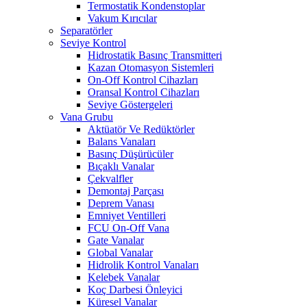
Termostatik Kondenstoplar
Vakum Kırıcılar
Separatörler
Seviye Kontrol
Hidrostatik Basınç Transmitteri
Kazan Otomasyon Sistemleri
On-Off Kontrol Cihazları
Oransal Kontrol Cihazları
Seviye Göstergeleri
Vana Grubu
Aktüatör Ve Redüktörler
Balans Vanaları
Basınç Düşürücüler
Bıçaklı Vanalar
Çekvalfler
Demontaj Parçası
Deprem Vanası
Emniyet Ventilleri
FCU On-Off Vana
Gate Vanalar
Global Vanalar
Hidrolik Kontrol Vanaları
Kelebek Vanalar
Koç Darbesi Önleyici
Küresel Vanalar