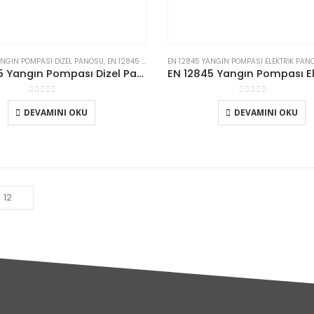
ANGIN POMPASI DIZEL PANOSU
,
EN 12845 YANGIN POMPASI PANOSU
EN 12845 YANGIN POMPASI ELEKTRIK PAN
,
ETNA
,
KORUMA & KON
EN 12845 Yangın Pompası Dizel Panosu
0
5 üzerinden
0
5 üzerinden
DEVAMINI OKU
DEVAMINI OKU