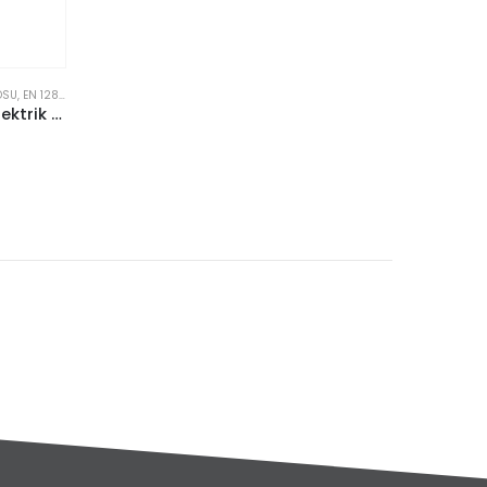
OSU
TROL PANOLARI
,
EN 12845 YANGIN POMPASI PANOSU
,
ETNA
,
KORUMA & KONTROL PANOLARI
EN 12845 Yangın Pompası Elektrik Panosu