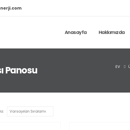
nerji.com
Anasayfa
Hakkımızda
EV
ı Panosu
la: