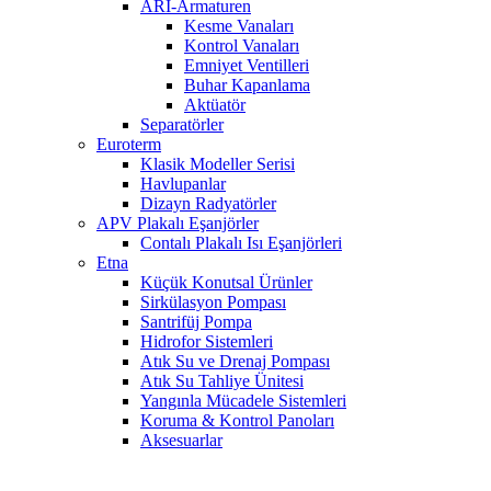
ARI-Armaturen
Kesme Vanaları
Kontrol Vanaları
Emniyet Ventilleri
Buhar Kapanlama
Aktüatör
Separatörler
Euroterm
Klasik Modeller Serisi
Havlupanlar
Dizayn Radyatörler
APV Plakalı Eşanjörler
Contalı Plakalı Isı Eşanjörleri
Etna
Küçük Konutsal Ürünler
Sirkülasyon Pompası
Santrifüj Pompa
Hidrofor Sistemleri
Atık Su ve Drenaj Pompası
Atık Su Tahliye Ünitesi
Yangınla Mücadele Sistemleri
Koruma & Kontrol Panoları
Aksesuarlar