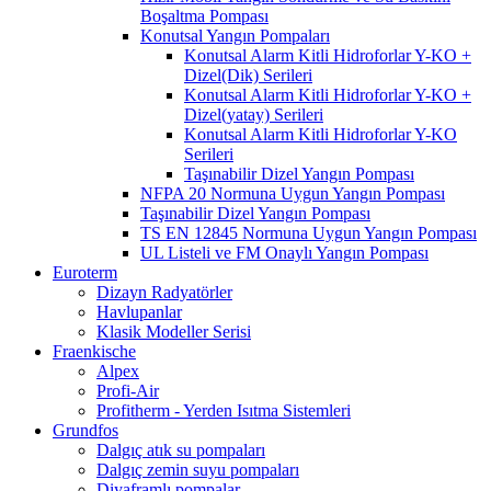
Boşaltma Pompası
Konutsal Yangın Pompaları
Konutsal Alarm Kitli Hidroforlar Y-KO +
Dizel(Dik) Serileri
Konutsal Alarm Kitli Hidroforlar Y-KO +
Dizel(yatay) Serileri
Konutsal Alarm Kitli Hidroforlar Y-KO
Serileri
Taşınabilir Dizel Yangın Pompası
NFPA 20 Normuna Uygun Yangın Pompası
Taşınabilir Dizel Yangın Pompası
TS EN 12845 Normuna Uygun Yangın Pompası
UL Listeli ve FM Onaylı Yangın Pompası
Euroterm
Dizayn Radyatörler
Havlupanlar
Klasik Modeller Serisi
Fraenkische
Alpex
Profi-Air
Profitherm - Yerden Isıtma Sistemleri
Grundfos
Dalgıç atık su pompaları
Dalgıç zemin suyu pompaları
Diyaframlı pompalar