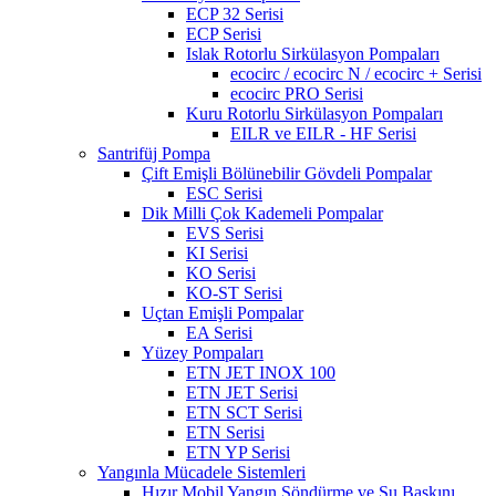
ECP 32 Serisi
ECP Serisi
Islak Rotorlu Sirkülasyon Pompaları
ecocirc / ecocirc N / ecocirc + Serisi
ecocirc PRO Serisi
Kuru Rotorlu Sirkülasyon Pompaları
EILR ve EILR - HF Serisi
Santrifüj Pompa
Çift Emişli Bölünebilir Gövdeli Pompalar
ESC Serisi
Dik Milli Çok Kademeli Pompalar
EVS Serisi
KI Serisi
KO Serisi
KO-ST Serisi
Uçtan Emişli Pompalar
EA Serisi
Yüzey Pompaları
ETN JET INOX 100
ETN JET Serisi
ETN SCT Serisi
ETN Serisi
ETN YP Serisi
Yangınla Mücadele Sistemleri
Hızır Mobil Yangın Söndürme ve Su Baskını