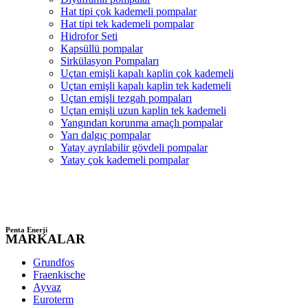
Hat tipi çok kademeli pompalar
Hat tipi tek kademeli pompalar
Hidrofor Seti
Kapsüllü pompalar
Sirkülasyon Pompaları
Uçtan emişli kapalı kaplin çok kademeli
Uçtan emişli kapalı kaplin tek kademeli
Uçtan emişli tezgah pompaları
Uçtan emişli uzun kaplin tek kademeli
Yangından korunma amaçlı pompalar
Yarı dalgıç pompalar
Yatay ayrılabilir gövdeli pompalar
Yatay çok kademeli pompalar
Penta Enerji
MARKALAR
Grundfos
Fraenkische
Ayvaz
Euroterm