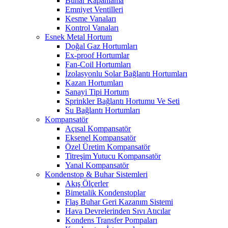
Buhar Kapanlama
Emniyet Ventilleri
Kesme Vanaları
Kontrol Vanaları
Esnek Metal Hortum
Doğal Gaz Hortumları
Ex-proof Hortumlar
Fan-Coil Hortumları
İzolasyonlu Solar Bağlantı Hortumları
Kazan Hortumları
Sanayi Tipi Hortum
Sprinkler Bağlantı Hortumu Ve Seti
Su Bağlantı Hortumları
Kompansatör
Açısal Kompansatör
Eksenel Kompansatör
Özel Üretim Kompansatör
Titreşim Yutucu Kompansatör
Yanal Kompansatör
Kondenstop & Buhar Sistemleri
Akış Ölçerler
Bimetalik Kondenstoplar
Flaş Buhar Geri Kazanım Sistemi
Hava Devrelerinden Sıvı Atıcılar
Kondens Transfer Pompaları