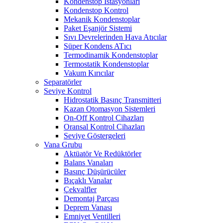
Kondenstop İstasyonları
Kondenstop Kontrol
Mekanik Kondenstoplar
Paket Eşanjör Sistemi
Sıvı Devrelerinden Hava Atıcılar
Süper Kondens ATıcı
Termodinamik Kondenstoplar
Termostatik Kondenstoplar
Vakum Kırıcılar
Separatörler
Seviye Kontrol
Hidrostatik Basınç Transmitteri
Kazan Otomasyon Sistemleri
On-Off Kontrol Cihazları
Oransal Kontrol Cihazları
Seviye Göstergeleri
Vana Grubu
Aktüatör Ve Redüktörler
Balans Vanaları
Basınç Düşürücüler
Bıçaklı Vanalar
Çekvalfler
Demontaj Parçası
Deprem Vanası
Emniyet Ventilleri