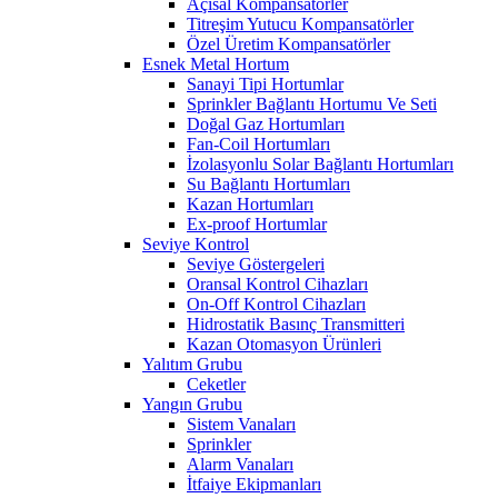
Açısal Kompansatörler
Titreşim Yutucu Kompansatörler
Özel Üretim Kompansatörler
Esnek Metal Hortum
Sanayi Tipi Hortumlar
Sprinkler Bağlantı Hortumu Ve Seti
Doğal Gaz Hortumları
Fan-Coil Hortumları
İzolasyonlu Solar Bağlantı Hortumları
Su Bağlantı Hortumları
Kazan Hortumları
Ex-proof Hortumlar
Seviye Kontrol
Seviye Göstergeleri
Oransal Kontrol Cihazları
On-Off Kontrol Cihazları
Hidrostatik Basınç Transmitteri
Kazan Otomasyon Ürünleri
Yalıtım Grubu
Ceketler
Yangın Grubu
Sistem Vanaları
Sprinkler
Alarm Vanaları
İtfaiye Ekipmanları