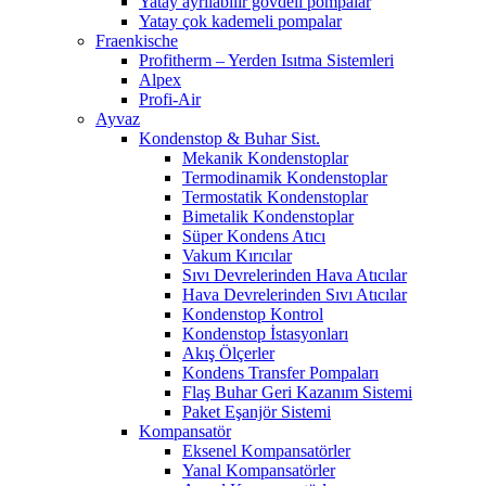
Yatay ayrılabilir gövdeli pompalar
Yatay çok kademeli pompalar
Fraenkische
Profitherm – Yerden Isıtma Sistemleri
Alpex
Profi-Air
Ayvaz
Kondenstop & Buhar Sist.
Mekanik Kondenstoplar
Termodinamik Kondenstoplar
Termostatik Kondenstoplar
Bimetalik Kondenstoplar
Süper Kondens Atıcı
Vakum Kırıcılar
Sıvı Devrelerinden Hava Atıcılar
Hava Devrelerinden Sıvı Atıcılar
Kondenstop Kontrol
Kondenstop İstasyonları
Akış Ölçerler
Kondens Transfer Pompaları
Flaş Buhar Geri Kazanım Sistemi
Paket Eşanjör Sistemi
Kompansatör
Eksenel Kompansatörler
Yanal Kompansatörler