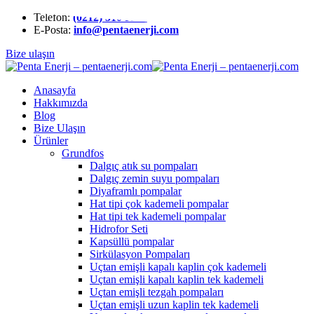
Telefon:
(0212) 510 9991
E-Posta:
info@pentaenerji.com
Bize ulaşın
Anasayfa
Hakkımızda
Blog
Bize Ulaşın
Ürünler
Grundfos
Dalgıç atık su pompaları
Dalgıç zemin suyu pompaları
Diyaframlı pompalar
Hat tipi çok kademeli pompalar
Hat tipi tek kademeli pompalar
Hidrofor Seti
Kapsüllü pompalar
Sirkülasyon Pompaları
Uçtan emişli kapalı kaplin çok kademeli
Uçtan emişli kapalı kaplin tek kademeli
Uçtan emişli tezgah pompaları
Uçtan emişli uzun kaplin tek kademeli