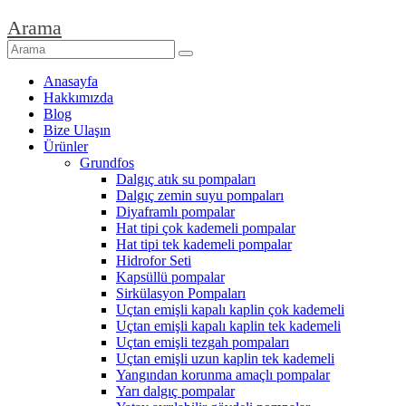
Arama
Anasayfa
Hakkımızda
Blog
Bize Ulaşın
Ürünler
Grundfos
Dalgıç atık su pompaları
Dalgıç zemin suyu pompaları
Diyaframlı pompalar
Hat tipi çok kademeli pompalar
Hat tipi tek kademeli pompalar
Hidrofor Seti
Kapsüllü pompalar
Sirkülasyon Pompaları
Uçtan emişli kapalı kaplin çok kademeli
Uçtan emişli kapalı kaplin tek kademeli
Uçtan emişli tezgah pompaları
Uçtan emişli uzun kaplin tek kademeli
Yangından korunma amaçlı pompalar
Yarı dalgıç pompalar