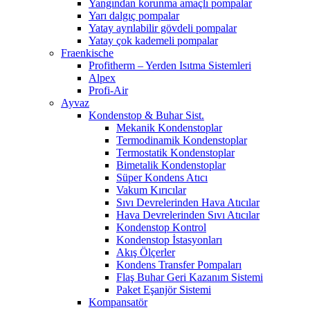
Yangından korunma amaçlı pompalar
Yarı dalgıç pompalar
Yatay ayrılabilir gövdeli pompalar
Yatay çok kademeli pompalar
Fraenkische
Profitherm – Yerden Isıtma Sistemleri
Alpex
Profi-Air
Ayvaz
Kondenstop & Buhar Sist.
Mekanik Kondenstoplar
Termodinamik Kondenstoplar
Termostatik Kondenstoplar
Bimetalik Kondenstoplar
Süper Kondens Atıcı
Vakum Kırıcılar
Sıvı Devrelerinden Hava Atıcılar
Hava Devrelerinden Sıvı Atıcılar
Kondenstop Kontrol
Kondenstop İstasyonları
Akış Ölçerler
Kondens Transfer Pompaları
Flaş Buhar Geri Kazanım Sistemi
Paket Eşanjör Sistemi
Kompansatör