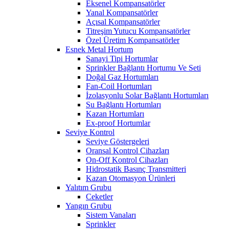
Eksenel Kompansatörler
Yanal Kompansatörler
Açısal Kompansatörler
Titreşim Yutucu Kompansatörler
Özel Üretim Kompansatörler
Esnek Metal Hortum
Sanayi Tipi Hortumlar
Sprinkler Bağlantı Hortumu Ve Seti
Doğal Gaz Hortumları
Fan-Coil Hortumları
İzolasyonlu Solar Bağlantı Hortumları
Su Bağlantı Hortumları
Kazan Hortumları
Ex-proof Hortumlar
Seviye Kontrol
Seviye Göstergeleri
Oransal Kontrol Cihazları
On-Off Kontrol Cihazları
Hidrostatik Basınç Transmitteri
Kazan Otomasyon Ürünleri
Yalıtım Grubu
Ceketler
Yangın Grubu
Sistem Vanaları
Sprinkler