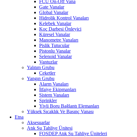
FCU On-Off Vana
Gate Vanalar
Global Vanalar
Hidrolik Kontrol Vanaları
Kelebek Vanalar
Koç Darbesi Önleyici
Küresel Vanalar
Manometre Vanaları
Pislik Tutucular
Pistonlu Vanalar
Selenoid Vanalar
Vantuzlar
Yalıtım Grubu
Ceketler
Yangın Grubu
Alarm Vanaları
İtfaiye Ekipmanları
Sistem Vanaları
Sprinkler
Yivli Boru Bağlantı Elemanları
Yüksek Sıcaklık Ve Basınç Vanası
Etna
Aksesuarlar
Atık Su Tahliye Ünitesi
FOSDEP Atık Su Tahliye Üniteleri