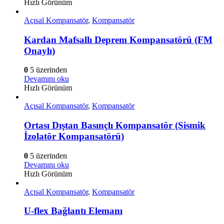
Hızlı Görünüm
Açısal Kompansatör
,
Kompansatör
Kardan Mafsallı Deprem Kompansatörü (FM
Onaylı)
0
5 üzerinden
Devamını oku
Hızlı Görünüm
Açısal Kompansatör
,
Kompansatör
Ortası Dıştan Basınçlı Kompansatör (Sismik
İzolatör Kompansatörü)
0
5 üzerinden
Devamını oku
Hızlı Görünüm
Açısal Kompansatör
,
Kompansatör
U-flex Bağlantı Elemanı