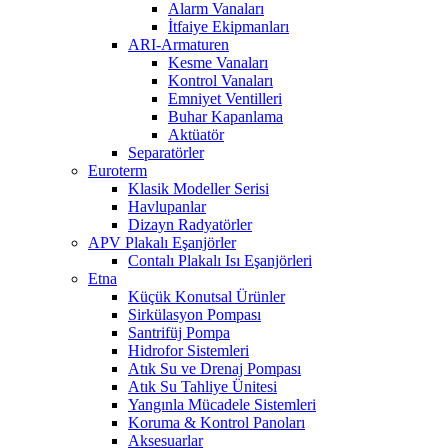
Alarm Vanaları
İtfaiye Ekipmanları
ARI-Armaturen
Kesme Vanaları
Kontrol Vanaları
Emniyet Ventilleri
Buhar Kapanlama
Aktüatör
Separatörler
Euroterm
Klasik Modeller Serisi
Havlupanlar
Dizayn Radyatörler
APV Plakalı Eşanjörler
Contalı Plakalı Isı Eşanjörleri
Etna
Küçük Konutsal Ürünler
Sirkülasyon Pompası
Santrifüj Pompa
Hidrofor Sistemleri
Atık Su ve Drenaj Pompası
Atık Su Tahliye Ünitesi
Yangınla Mücadele Sistemleri
Koruma & Kontrol Panoları
Aksesuarlar