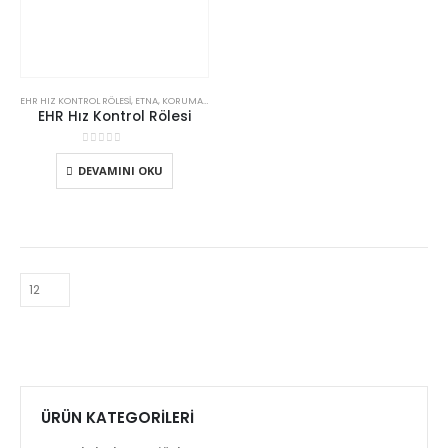
EHR HIZ KONTROL RÖLESI
,
ETNA
,
KORUMA & KONTROL PANOLARI
EHR Hız Kontrol Rölesi
0
5 üzerinden
DEVAMINI OKU
ÜRÜN KATEGORILERI