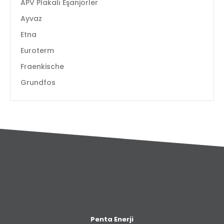
APV Plakalı Eşanjörler
Ayvaz
Etna
Euroterm
Fraenkische
Grundfos
Penta Enerji