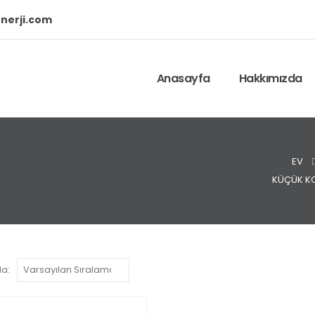
nerji.com
Anasayfa
Hakkımızda
EV
KÜÇÜK K
la: