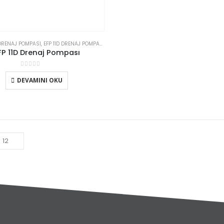
 DRENAJ POMPASI
,
EFP 11D DRENAJ POMPASI
,
ETNA
,
KÜÇÜK KONUTSAL DRENAJ POMPALARI
FP 11D Drenaj Pompası
0
5 üzerinden
DEVAMINI OKU