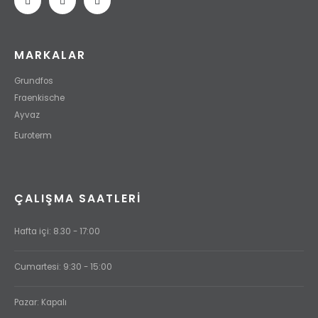
MARKALAR
Grundfos
Fraenkische
Ayvaz
Euroterm
ÇALIŞMA SAATLERI
Hafta içi: 8.30 - 17:00
Cumartesi: 9:30 - 15:00
Pazar: Kapalı