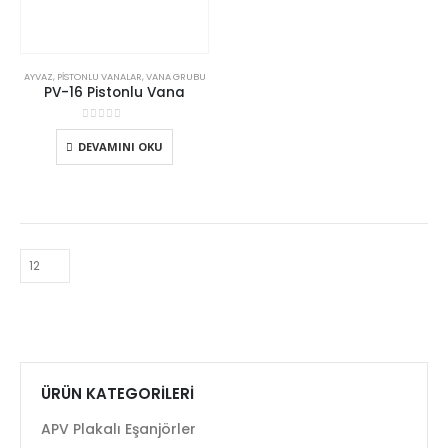
AYVAZ
,
PISTONLU VANALAR
,
VANA GRUBU
PV-16 Pistonlu Vana
0
5 üzerinden
DEVAMINI OKU
ÜRÜN KATEGORILERI
APV Plakalı Eşanjörler