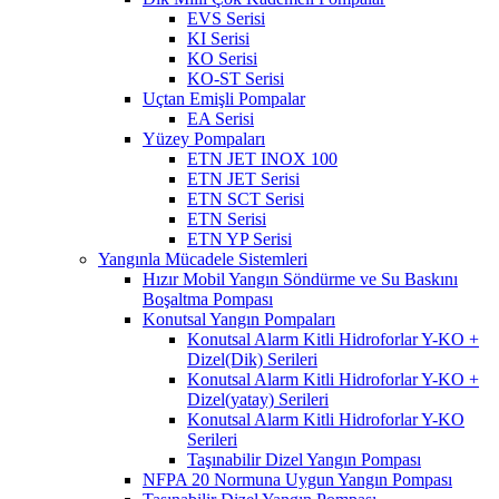
EVS Serisi
KI Serisi
KO Serisi
KO-ST Serisi
Uçtan Emişli Pompalar
EA Serisi
Yüzey Pompaları
ETN JET INOX 100
ETN JET Serisi
ETN SCT Serisi
ETN Serisi
ETN YP Serisi
Yangınla Mücadele Sistemleri
Hızır Mobil Yangın Söndürme ve Su Baskını
Boşaltma Pompası
Konutsal Yangın Pompaları
Konutsal Alarm Kitli Hidroforlar Y-KO +
Dizel(Dik) Serileri
Konutsal Alarm Kitli Hidroforlar Y-KO +
Dizel(yatay) Serileri
Konutsal Alarm Kitli Hidroforlar Y-KO
Serileri
Taşınabilir Dizel Yangın Pompası
NFPA 20 Normuna Uygun Yangın Pompası