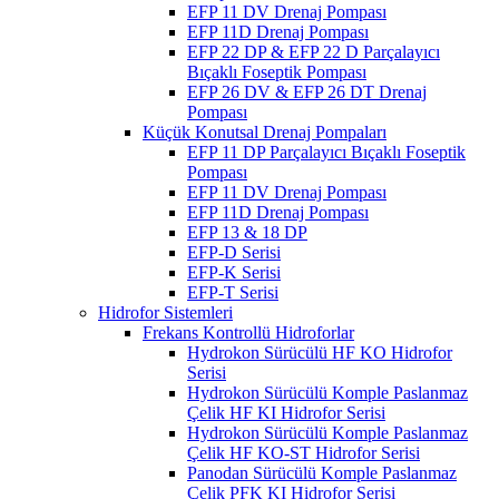
EFP 11 DV Drenaj Pompası
EFP 11D Drenaj Pompası
EFP 22 DP & EFP 22 D Parçalayıcı
Bıçaklı Foseptik Pompası
EFP 26 DV & EFP 26 DT Drenaj
Pompası
Küçük Konutsal Drenaj Pompaları
EFP 11 DP Parçalayıcı Bıçaklı Foseptik
Pompası
EFP 11 DV Drenaj Pompası
EFP 11D Drenaj Pompası
EFP 13 & 18 DP
EFP-D Serisi
EFP-K Serisi
EFP-T Serisi
Hidrofor Sistemleri
Frekans Kontrollü Hidroforlar
Hydrokon Sürücülü HF KO Hidrofor
Serisi
Hydrokon Sürücülü Komple Paslanmaz
Çelik HF KI Hidrofor Serisi
Hydrokon Sürücülü Komple Paslanmaz
Çelik HF KO-ST Hidrofor Serisi
Panodan Sürücülü Komple Paslanmaz
Çelik PFK KI Hidrofor Serisi