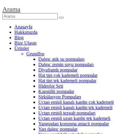
Arama
Anasayfa
Hakkımızda
Blog
Bize Ulaşın
Ürünler
Grundfos
Dalgıç atık su pompaları
Dalgıç zemin suyu pompaları
Diyaframlı pompalar
Hat tipi çok kademeli pompalar
Hat tipi tek kademeli pompalar
Hidrofor Seti
Kapsüllü pompalar
Sirkülasyon Pompaları
Uçtan emişli kapalı kaplin çok kademeli
Uçtan emişli kapalı kaplin tek kademeli
Uçtan emişli tezgah pompaları
Uçtan emişli uzun kaplin tek kademeli
Yangından korunma amaçlı pompalar
Yarı dalgıç pompalar