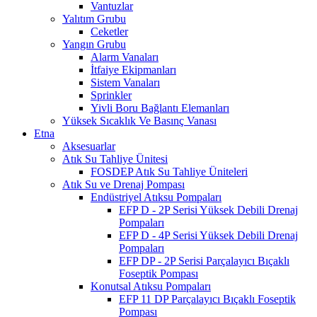
Vantuzlar
Yalıtım Grubu
Ceketler
Yangın Grubu
Alarm Vanaları
İtfaiye Ekipmanları
Sistem Vanaları
Sprinkler
Yivli Boru Bağlantı Elemanları
Yüksek Sıcaklık Ve Basınç Vanası
Etna
Aksesuarlar
Atık Su Tahliye Ünitesi
FOSDEP Atık Su Tahliye Üniteleri
Atık Su ve Drenaj Pompası
Endüstriyel Atıksu Pompaları
EFP D - 2P Serisi Yüksek Debili Drenaj
Pompaları
EFP D - 4P Serisi Yüksek Debili Drenaj
Pompaları
EFP DP - 2P Serisi Parçalayıcı Bıçaklı
Foseptik Pompası
Konutsal Atıksu Pompaları
EFP 11 DP Parçalayıcı Bıçaklı Foseptik
Pompası