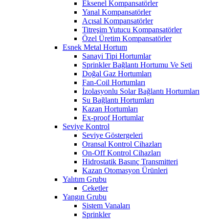
Eksenel Kompansatörler
Yanal Kompansatörler
Açısal Kompansatörler
Titreşim Yutucu Kompansatörler
Özel Üretim Kompansatörler
Esnek Metal Hortum
Sanayi Tipi Hortumlar
Sprinkler Bağlantı Hortumu Ve Seti
Doğal Gaz Hortumları
Fan-Coil Hortumları
İzolasyonlu Solar Bağlantı Hortumları
Su Bağlantı Hortumları
Kazan Hortumları
Ex-proof Hortumlar
Seviye Kontrol
Seviye Göstergeleri
Oransal Kontrol Cihazları
On-Off Kontrol Cihazları
Hidrostatik Basınç Transmitteri
Kazan Otomasyon Ürünleri
Yalıtım Grubu
Ceketler
Yangın Grubu
Sistem Vanaları
Sprinkler