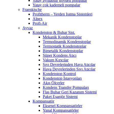
Yatay ayrılabilir gövdeli pompalar
Yatay çok kademeli pompalar
Fraenkische
Profitherm – Yerden Isıtma Sistemleri
Alpex
Profi-Air
Ayvaz
Kondenstop & Buhar Sist.
Mekanik Kondenstoplar
Termodinamik Kondenstoplar
Termostatik Kondenstoplar
Bimetalik Kondenstoplar
Süper Kondens Atıcı
Vakum Kırıcılar
Sıvı Devrelerinden Hava Atıcılar
Hava Devrelerinden Sıvı Atıcılar
Kondenstop Kontrol
Kondenstop İstasyonları
Akış Ölçerler
Kondens Transfer Pompaları
Flaş Buhar Geri Kazanım Sistemi
Paket Eşanjör Sistemi
Kompansatör
Eksenel Kompansatörler
Yanal Kompansatörler