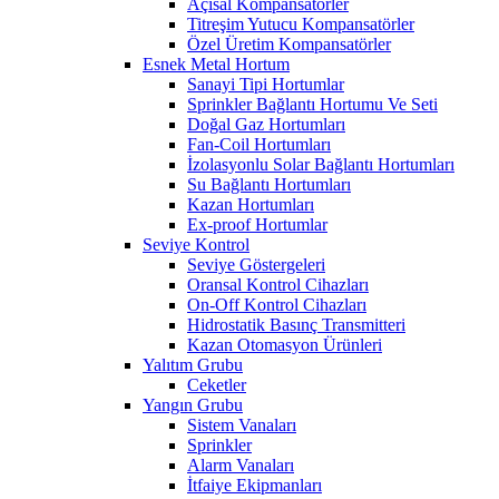
Açısal Kompansatörler
Titreşim Yutucu Kompansatörler
Özel Üretim Kompansatörler
Esnek Metal Hortum
Sanayi Tipi Hortumlar
Sprinkler Bağlantı Hortumu Ve Seti
Doğal Gaz Hortumları
Fan-Coil Hortumları
İzolasyonlu Solar Bağlantı Hortumları
Su Bağlantı Hortumları
Kazan Hortumları
Ex-proof Hortumlar
Seviye Kontrol
Seviye Göstergeleri
Oransal Kontrol Cihazları
On-Off Kontrol Cihazları
Hidrostatik Basınç Transmitteri
Kazan Otomasyon Ürünleri
Yalıtım Grubu
Ceketler
Yangın Grubu
Sistem Vanaları
Sprinkler
Alarm Vanaları
İtfaiye Ekipmanları