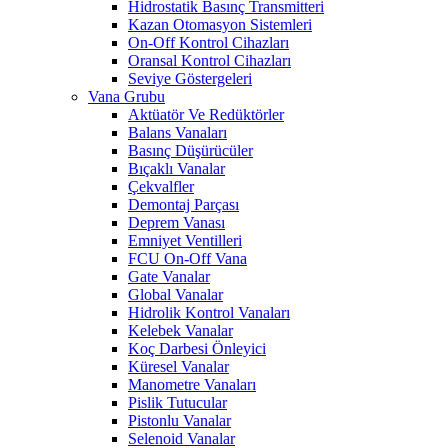
Hidrostatik Basınç Transmitteri
Kazan Otomasyon Sistemleri
On-Off Kontrol Cihazları
Oransal Kontrol Cihazları
Seviye Göstergeleri
Vana Grubu
Aktüatör Ve Redüktörler
Balans Vanaları
Basınç Düşürücüler
Bıçaklı Vanalar
Çekvalfler
Demontaj Parçası
Deprem Vanası
Emniyet Ventilleri
FCU On-Off Vana
Gate Vanalar
Global Vanalar
Hidrolik Kontrol Vanaları
Kelebek Vanalar
Koç Darbesi Önleyici
Küresel Vanalar
Manometre Vanaları
Pislik Tutucular
Pistonlu Vanalar
Selenoid Vanalar