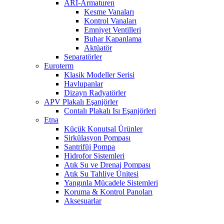
ARI-Armaturen
Kesme Vanaları
Kontrol Vanaları
Emniyet Ventilleri
Buhar Kapanlama
Aktüatör
Separatörler
Euroterm
Klasik Modeller Serisi
Havlupanlar
Dizayn Radyatörler
APV Plakalı Eşanjörler
Contalı Plakalı Isı Eşanjörleri
Etna
Küçük Konutsal Ürünler
Sirkülasyon Pompası
Santrifüj Pompa
Hidrofor Sistemleri
Atık Su ve Drenaj Pompası
Atık Su Tahliye Ünitesi
Yangınla Mücadele Sistemleri
Koruma & Kontrol Panoları
Aksesuarlar