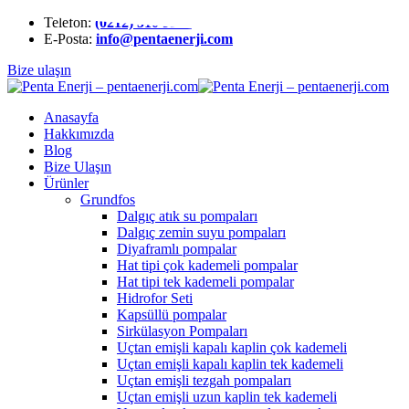
Telefon:
(0212) 510 9991
E-Posta:
info@pentaenerji.com
Bize ulaşın
Anasayfa
Hakkımızda
Blog
Bize Ulaşın
Ürünler
Grundfos
Dalgıç atık su pompaları
Dalgıç zemin suyu pompaları
Diyaframlı pompalar
Hat tipi çok kademeli pompalar
Hat tipi tek kademeli pompalar
Hidrofor Seti
Kapsüllü pompalar
Sirkülasyon Pompaları
Uçtan emişli kapalı kaplin çok kademeli
Uçtan emişli kapalı kaplin tek kademeli
Uçtan emişli tezgah pompaları
Uçtan emişli uzun kaplin tek kademeli