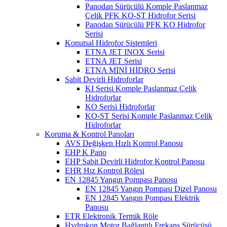
Panodan Sürücülü Komple Paslanmaz
Çelik PFK KO-ST Hidrofor Serisi
Panodan Sürücülü PFK KO Hidrofor
Serisi
Konutsal Hidrofor Sistemleri
ETNA JET INOX Serisi
ETNA JET Serisi
ETNA MİNİ HİDRO Serisi
Sabit Devirli Hidroforlar
KI Serisi Komple Paslanmaz Çelik
Hidroforlar
KO Serisi Hidroforlar
KO-ST Serisi Komple Paslanmaz Çelik
Hidroforlar
Koruma & Kontrol Panoları
AVS Değişken Hızlı Kontrol Panosu
EHP K Pano
EHP Sabit Devirli Hidrofor Kontrol Panosu
EHR Hız Kontrol Rölesi
EN 12845 Yangın Pompası Panosu
EN 12845 Yangın Pompası Dizel Panosu
EN 12845 Yangın Pompası Elektrik
Panosu
ETR Elektronik Termik Röle
Hydrokon Motor Bağlantılı Frekans Sürücüsü