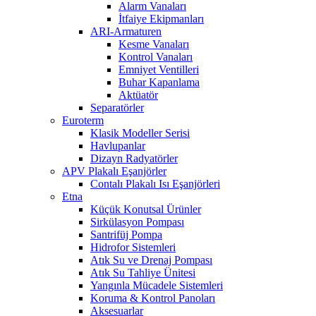
Alarm Vanaları
İtfaiye Ekipmanları
ARI-Armaturen
Kesme Vanaları
Kontrol Vanaları
Emniyet Ventilleri
Buhar Kapanlama
Aktüatör
Separatörler
Euroterm
Klasik Modeller Serisi
Havlupanlar
Dizayn Radyatörler
APV Plakalı Eşanjörler
Contalı Plakalı Isı Eşanjörleri
Etna
Küçük Konutsal Ürünler
Sirkülasyon Pompası
Santrifüj Pompa
Hidrofor Sistemleri
Atık Su ve Drenaj Pompası
Atık Su Tahliye Ünitesi
Yangınla Mücadele Sistemleri
Koruma & Kontrol Panoları
Aksesuarlar