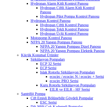
Hydropan Alarm Kitli Kontrol Panosu
Hydropan Çiftli Alarm Kitli Kontrol
Panosu
Hydropan Pilot Pompa Kontrol Panosu
Hydropan Kontrol Panosu
Hydropan Çiftli Kontrol Panosu
Hydropan Tekli Kontrol Panosu
Hydropan Üçlü Kontrol Panosu
Motopomp Kontrol Panosu
NFPA 20 Yangın Pompası Panosu
NFPA 20 Yangın Pompası Dizel Panosu
NFPA 20 Yangın Pompası Elektrik Panosu
Küçük Konutsal Ürünler
Sirkülasyon Pompaları
ECP 32 Serisi
ECP Serisi
Islak Rotorlu Sirkülasyon Pompaları
ecocirc / ecocirc N / ecocirc + Serisi
ecocirc PRO Serisi
Kuru Rotorlu Sirkülasyon Pompaları
EILR ve EILR - HF Serisi
Santrifüj Pompa
Çift Emişli Bölünebilir Gövdeli Pompalar
ESC Serisi
Dik Milli Çok Kademeli Pompalar