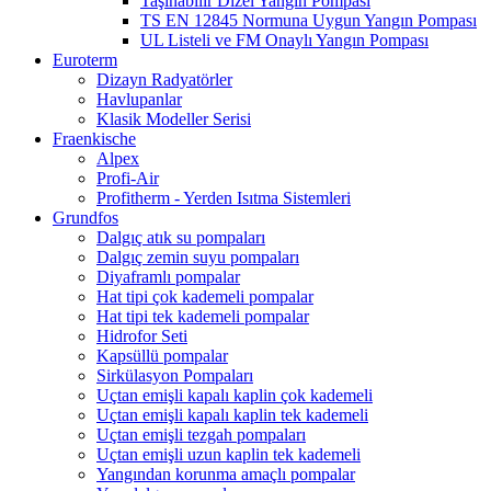
Taşınabilir Dizel Yangın Pompası
TS EN 12845 Normuna Uygun Yangın Pompası
UL Listeli ve FM Onaylı Yangın Pompası
Euroterm
Dizayn Radyatörler
Havlupanlar
Klasik Modeller Serisi
Fraenkische
Alpex
Profi-Air
Profitherm - Yerden Isıtma Sistemleri
Grundfos
Dalgıç atık su pompaları
Dalgıç zemin suyu pompaları
Diyaframlı pompalar
Hat tipi çok kademeli pompalar
Hat tipi tek kademeli pompalar
Hidrofor Seti
Kapsüllü pompalar
Sirkülasyon Pompaları
Uçtan emişli kapalı kaplin çok kademeli
Uçtan emişli kapalı kaplin tek kademeli
Uçtan emişli tezgah pompaları
Uçtan emişli uzun kaplin tek kademeli
Yangından korunma amaçlı pompalar