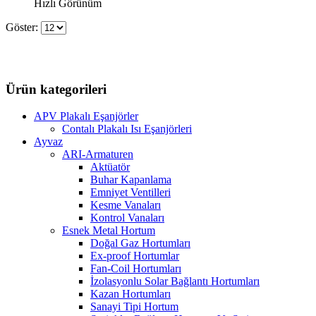
Hızlı Görünüm
Göster:
Ürün kategorileri
APV Plakalı Eşanjörler
Contalı Plakalı Isı Eşanjörleri
Ayvaz
ARI-Armaturen
Aktüatör
Buhar Kapanlama
Emniyet Ventilleri
Kesme Vanaları
Kontrol Vanaları
Esnek Metal Hortum
Doğal Gaz Hortumları
Ex-proof Hortumlar
Fan-Coil Hortumları
İzolasyonlu Solar Bağlantı Hortumları
Kazan Hortumları
Sanayi Tipi Hortum