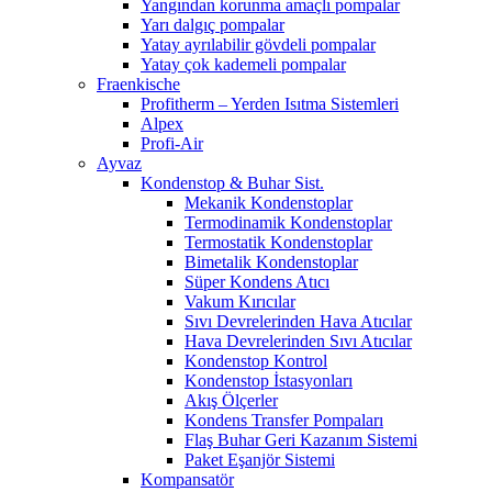
Yangından korunma amaçlı pompalar
Yarı dalgıç pompalar
Yatay ayrılabilir gövdeli pompalar
Yatay çok kademeli pompalar
Fraenkische
Profitherm – Yerden Isıtma Sistemleri
Alpex
Profi-Air
Ayvaz
Kondenstop & Buhar Sist.
Mekanik Kondenstoplar
Termodinamik Kondenstoplar
Termostatik Kondenstoplar
Bimetalik Kondenstoplar
Süper Kondens Atıcı
Vakum Kırıcılar
Sıvı Devrelerinden Hava Atıcılar
Hava Devrelerinden Sıvı Atıcılar
Kondenstop Kontrol
Kondenstop İstasyonları
Akış Ölçerler
Kondens Transfer Pompaları
Flaş Buhar Geri Kazanım Sistemi
Paket Eşanjör Sistemi
Kompansatör