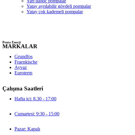
Yarı dalgıç pompalar
Yatay ayrılabilir gövdeli pompalar
Yatay çok kademeli pompalar
Penta Enerji
MARKALAR
Grundfos
Fraenkische
Ayvaz
Euroterm
Çalışma Saatleri
Hafta içi: 8.30 - 17:00
Cumartesi: 9:30 - 15:00
Pazar: Kapalı