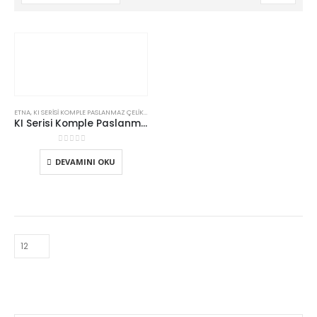
ETNA
,
KI SERISI KOMPLE PASLANMAZ ÇELIK HIDROFORLAR
,
SABIT DEVIRLI HIDROFORLAR
KI Serisi Komple Paslanmaz Çelik Hidroforlar
0
5 üzerinden
DEVAMINI OKU