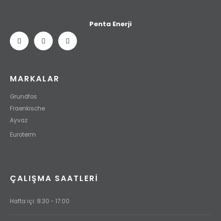
Penta Enerji
MARKALAR
Grundfos
Fraenkische
Ayvaz
Euroterm
ÇALIŞMA SAATLERI
Hafta içi: 8.30 - 17:00