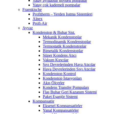
Yatay ayrılabilir gövdeli pompalar
Yatay çok kademeli pompalar
Fraenkische
Profitherm – Yerden Isıtma Sistemleri
Alpex
Profi-Air
Ayvaz
Kondenstop & Buhar Sist.
Mekanik Kondenstoplar
Termodinamik Kondenstoplar
Termostatik Kondenstoplar
Bimetalik Kondenstoplar
Süper Kondens Atıcı
Vakum Kırıcılar
Sıvı Devrelerinden Hava Atıcılar
Hava Devrelerinden Sıvı Atıcılar
Kondenstop Kontrol
Kondenstop İstasyonları
Akış Ölçerler
Kondens Transfer Pompaları
Flaş Buhar Geri Kazanım Sistemi
Paket Eşanjör Sistemi
Kompansatör
Eksenel Kompansatörler
Yanal Kompansatörler