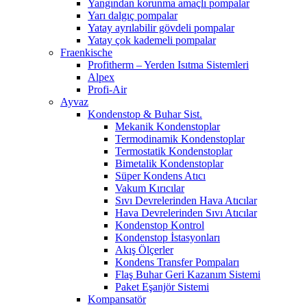
Yangından korunma amaçlı pompalar
Yarı dalgıç pompalar
Yatay ayrılabilir gövdeli pompalar
Yatay çok kademeli pompalar
Fraenkische
Profitherm – Yerden Isıtma Sistemleri
Alpex
Profi-Air
Ayvaz
Kondenstop & Buhar Sist.
Mekanik Kondenstoplar
Termodinamik Kondenstoplar
Termostatik Kondenstoplar
Bimetalik Kondenstoplar
Süper Kondens Atıcı
Vakum Kırıcılar
Sıvı Devrelerinden Hava Atıcılar
Hava Devrelerinden Sıvı Atıcılar
Kondenstop Kontrol
Kondenstop İstasyonları
Akış Ölçerler
Kondens Transfer Pompaları
Flaş Buhar Geri Kazanım Sistemi
Paket Eşanjör Sistemi
Kompansatör