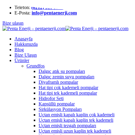
Telefon:
(0212) 510 9991
E-Posta:
info@pentaenerji.com
Bize ulaşın
Anasayfa
Hakkımızda
Blog
Bize Ulaşın
Ürünler
Grundfos
Dalgıç atık su pompaları
Dalgıç zemin suyu pompaları
Diyaframlı pompalar
Hat tipi çok kademeli pompalar
Hat tipi tek kademeli pompalar
Hidrofor Seti
Kapsüllü pompalar
Sirkülasyon Pompaları
Uçtan emişli kapalı kaplin çok kademeli
Uçtan emişli kapalı kaplin tek kademeli
Uçtan emişli tezgah pompaları
Uçtan emişli uzun kaplin tek kademeli