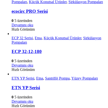
Pompaları
,
Küçük Konutsal Ürünler
,
Sirkülasyon Pompaları
ecocirc PRO Serisi
0
5 üzerinden
Devamını oku
Hızlı Görünüm
ECP 32 Serisi
,
Etna
,
Küçük Konutsal Ürünler
,
Sirkülasyon
Pompaları
ECP 32-12-180
0
5 üzerinden
Devamını oku
Hızlı Görünüm
ETN YP Serisi
,
Etna
,
Santrifüj Pompa
,
Yüzey Pompaları
ETN YP Serisi
0
5 üzerinden
Devamını oku
Hızlı Görünüm