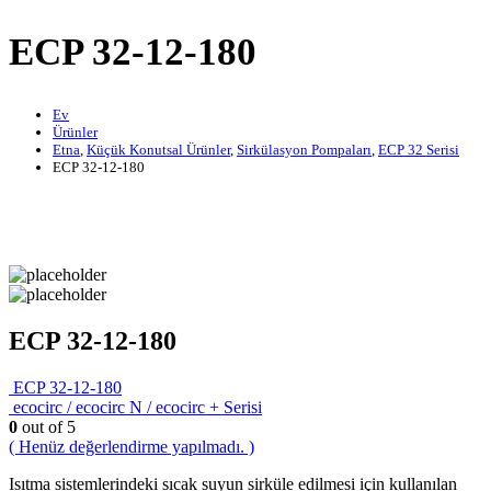
ECP 32-12-180
Ev
Ürünler
Etna
,
Küçük Konutsal Ürünler
,
Sirkülasyon Pompaları
,
ECP 32 Serisi
ECP 32-12-180
ECP 32-12-180
ECP 32-12-180
ecocirc / ecocirc N / ecocirc + Serisi
0
out of 5
( Henüz değerlendirme yapılmadı. )
Isıtma sistemlerindeki sıcak suyun sirküle edilmesi için kullanılan