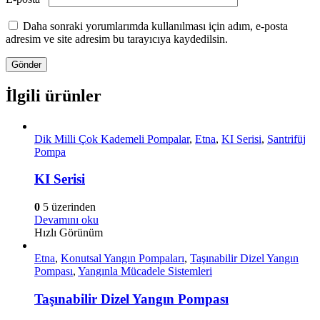
Daha sonraki yorumlarımda kullanılması için adım, e-posta
adresim ve site adresim bu tarayıcıya kaydedilsin.
İlgili ürünler
Dik Milli Çok Kademeli Pompalar
,
Etna
,
KI Serisi
,
Santrifüj
Pompa
KI Serisi
0
5 üzerinden
Devamını oku
Hızlı Görünüm
Etna
,
Konutsal Yangın Pompaları
,
Taşınabilir Dizel Yangın
Pompası
,
Yangınla Mücadele Sistemleri
Taşınabilir Dizel Yangın Pompası