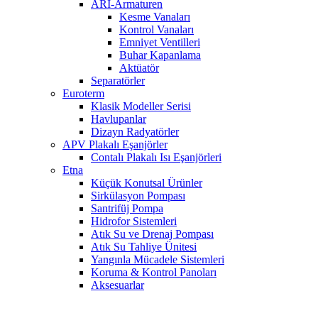
ARI-Armaturen
Kesme Vanaları
Kontrol Vanaları
Emniyet Ventilleri
Buhar Kapanlama
Aktüatör
Separatörler
Euroterm
Klasik Modeller Serisi
Havlupanlar
Dizayn Radyatörler
APV Plakalı Eşanjörler
Contalı Plakalı Isı Eşanjörleri
Etna
Küçük Konutsal Ürünler
Sirkülasyon Pompası
Santrifüj Pompa
Hidrofor Sistemleri
Atık Su ve Drenaj Pompası
Atık Su Tahliye Ünitesi
Yangınla Mücadele Sistemleri
Koruma & Kontrol Panoları
Aksesuarlar