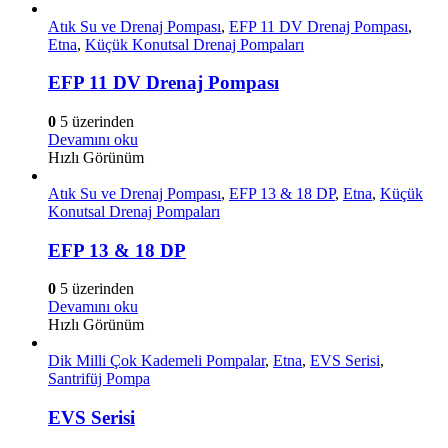
Atık Su ve Drenaj Pompası
,
EFP 11 DV Drenaj Pompası
,
Etna
,
Küçük Konutsal Drenaj Pompaları
EFP 11 DV Drenaj Pompası
0
5 üzerinden
Devamını oku
Hızlı Görünüm
Atık Su ve Drenaj Pompası
,
EFP 13 & 18 DP
,
Etna
,
Küçük
Konutsal Drenaj Pompaları
EFP 13 & 18 DP
0
5 üzerinden
Devamını oku
Hızlı Görünüm
Dik Milli Çok Kademeli Pompalar
,
Etna
,
EVS Serisi
,
Santrifüj Pompa
EVS Serisi