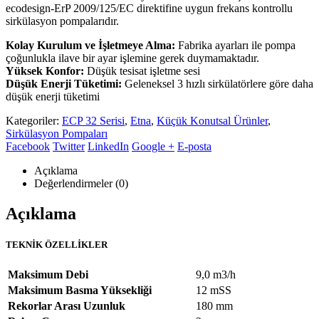
ecodesign-ErP 2009/125/EC direktifine uygun frekans kontrollu
sirkülasyon pompalarıdır.
Kolay Kurulum ve İşletmeye Alma:
Fabrika ayarları ile pompa
çoğunlukla ilave bir ayar işlemine gerek duymamaktadır.
Yüksek Konfor:
Düşük tesisat işletme sesi
Düşük Enerji Tüketimi:
Geleneksel 3 hızlı sirkülatörlere göre daha
düşük enerji tüketimi
Kategoriler:
ECP 32 Serisi
,
Etna
,
Küçük Konutsal Ürünler
,
Sirkülasyon Pompaları
Facebook
Twitter
LinkedIn
Google +
E-posta
Açıklama
Değerlendirmeler (0)
Açıklama
TEKNİK ÖZELLİKLER
Maksimum Debi
9,0 m3/h
Maksimum Basma Yüksekliği
12 mSS
Rekorlar Arası Uzunluk
180 mm