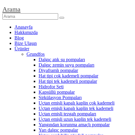
Arama
Anasayfa
Hakkımızda
Blog
Bize Ulaşın
Ürünler
Grundfos
Dalgıç atık su pompaları
Dalgıç zemin suyu pompaları
Diyaframlı pompalar
Hat tipi çok kademeli pompalar
Hat tipi tek kademeli pompalar
Hidrofor Seti
Kapsüllü pompalar
Sirkülasyon Pompaları
Uçtan emişli kapalı kaplin çok kademeli
Uçtan emişli kapalı kaplin tek kademeli
Uçtan emişli tezgah pompaları
Uçtan emişli uzun kaplin tek kademeli
Yangından korunma amaçlı pompalar
Yarı dalgıç pompalar