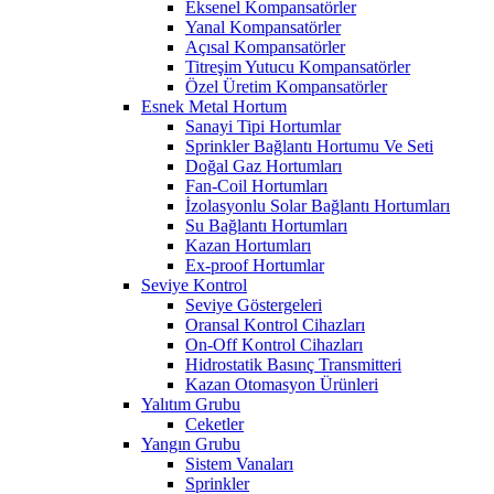
Eksenel Kompansatörler
Yanal Kompansatörler
Açısal Kompansatörler
Titreşim Yutucu Kompansatörler
Özel Üretim Kompansatörler
Esnek Metal Hortum
Sanayi Tipi Hortumlar
Sprinkler Bağlantı Hortumu Ve Seti
Doğal Gaz Hortumları
Fan-Coil Hortumları
İzolasyonlu Solar Bağlantı Hortumları
Su Bağlantı Hortumları
Kazan Hortumları
Ex-proof Hortumlar
Seviye Kontrol
Seviye Göstergeleri
Oransal Kontrol Cihazları
On-Off Kontrol Cihazları
Hidrostatik Basınç Transmitteri
Kazan Otomasyon Ürünleri
Yalıtım Grubu
Ceketler
Yangın Grubu
Sistem Vanaları
Sprinkler