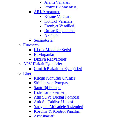
Alarm Vanaları
İtfaiye Ekipmanları
ARI-Armaturen
Kesme Vanaları
Kontrol Vanaları
Emniyet Ventilleri
Buhar Kapanlama
Aktüatör
Separatörler
Euroterm
Klasik Modeller Serisi
Havlupanlar
Dizayn Radyatörler
APV Plakalı Eşanjörler
Contalı Plakalı Isı Eşanjörleri
Etna
Küçük Konutsal Ürünler
Sirkülasyon Pompası
Santrifüj Pompa
Hidrofor Sistemleri
Atık Su ve Drenaj Pompası
Atık Su Tahliye Ünitesi
Yangınla Mücadele Sistemleri
Koruma & Kontrol Panoları
Aksesuarlar