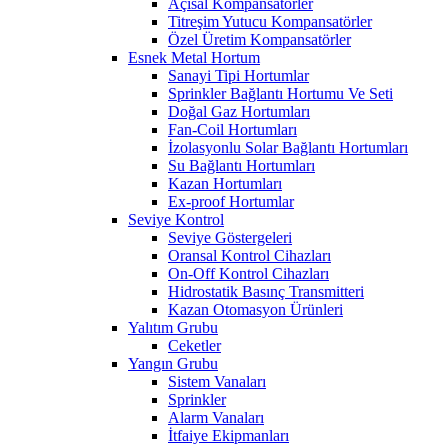
Açısal Kompansatörler
Titreşim Yutucu Kompansatörler
Özel Üretim Kompansatörler
Esnek Metal Hortum
Sanayi Tipi Hortumlar
Sprinkler Bağlantı Hortumu Ve Seti
Doğal Gaz Hortumları
Fan-Coil Hortumları
İzolasyonlu Solar Bağlantı Hortumları
Su Bağlantı Hortumları
Kazan Hortumları
Ex-proof Hortumlar
Seviye Kontrol
Seviye Göstergeleri
Oransal Kontrol Cihazları
On-Off Kontrol Cihazları
Hidrostatik Basınç Transmitteri
Kazan Otomasyon Ürünleri
Yalıtım Grubu
Ceketler
Yangın Grubu
Sistem Vanaları
Sprinkler
Alarm Vanaları
İtfaiye Ekipmanları