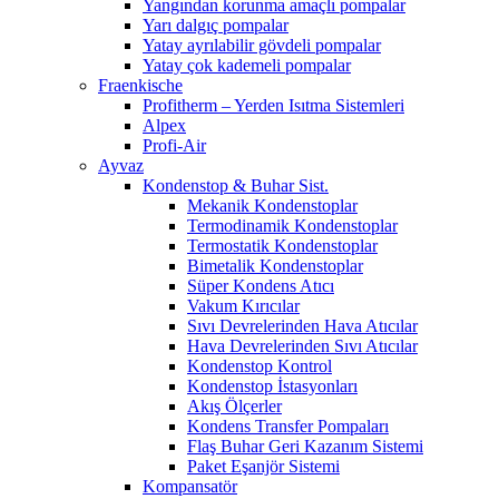
Yangından korunma amaçlı pompalar
Yarı dalgıç pompalar
Yatay ayrılabilir gövdeli pompalar
Yatay çok kademeli pompalar
Fraenkische
Profitherm – Yerden Isıtma Sistemleri
Alpex
Profi-Air
Ayvaz
Kondenstop & Buhar Sist.
Mekanik Kondenstoplar
Termodinamik Kondenstoplar
Termostatik Kondenstoplar
Bimetalik Kondenstoplar
Süper Kondens Atıcı
Vakum Kırıcılar
Sıvı Devrelerinden Hava Atıcılar
Hava Devrelerinden Sıvı Atıcılar
Kondenstop Kontrol
Kondenstop İstasyonları
Akış Ölçerler
Kondens Transfer Pompaları
Flaş Buhar Geri Kazanım Sistemi
Paket Eşanjör Sistemi
Kompansatör