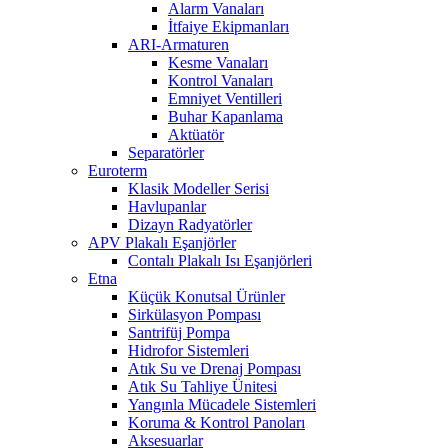
Alarm Vanaları
İtfaiye Ekipmanları
ARI-Armaturen
Kesme Vanaları
Kontrol Vanaları
Emniyet Ventilleri
Buhar Kapanlama
Aktüatör
Separatörler
Euroterm
Klasik Modeller Serisi
Havlupanlar
Dizayn Radyatörler
APV Plakalı Eşanjörler
Contalı Plakalı Isı Eşanjörleri
Etna
Küçük Konutsal Ürünler
Sirkülasyon Pompası
Santrifüj Pompa
Hidrofor Sistemleri
Atık Su ve Drenaj Pompası
Atık Su Tahliye Ünitesi
Yangınla Mücadele Sistemleri
Koruma & Kontrol Panoları
Aksesuarlar