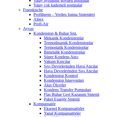
Yatay ayrılabilir gövdeli pompalar
Yatay çok kademeli pompalar
Fraenkische
Profitherm – Yerden Isıtma Sistemleri
Alpex
Profi-Air
Ayvaz
Kondenstop & Buhar Sist.
Mekanik Kondenstoplar
Termodinamik Kondenstoplar
Termostatik Kondenstoplar
Bimetalik Kondenstoplar
Süper Kondens Atıcı
Vakum Kırıcılar
Sıvı Devrelerinden Hava Atıcılar
Hava Devrelerinden Sıvı Atıcılar
Kondenstop Kontrol
Kondenstop İstasyonları
Akış Ölçerler
Kondens Transfer Pompaları
Flaş Buhar Geri Kazanım Sistemi
Paket Eşanjör Sistemi
Kompansatör
Eksenel Kompansatörler
Yanal Kompansatörler