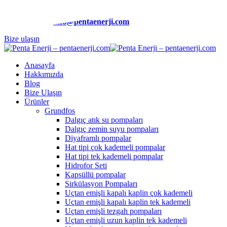
Telefon:
(0212) 510 9991
E-Posta:
info@pentaenerji.com
Bize ulaşın
Anasayfa
Hakkımızda
Blog
Bize Ulaşın
Ürünler
Grundfos
Dalgıç atık su pompaları
Dalgıç zemin suyu pompaları
Diyaframlı pompalar
Hat tipi çok kademeli pompalar
Hat tipi tek kademeli pompalar
Hidrofor Seti
Kapsüllü pompalar
Sirkülasyon Pompaları
Uçtan emişli kapalı kaplin çok kademeli
Uçtan emişli kapalı kaplin tek kademeli
Uçtan emişli tezgah pompaları
Uçtan emişli uzun kaplin tek kademeli