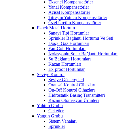
Eksenel Kompansatörler
Yanal Kompansatörler
Açısal Kompansatörler
Titreşim Yutucu Kompansatörler
Özel Üretim Kompansatörler
Esnek Metal Hortum
Sanayi Tipi Hortumlar
Sprinkler Bağlantı Hortumu Ve Seti
Doğal Gaz Hortumları
Fan-Coil Hortumları
İzolasyonlu Solar Bağlantı Hortumları
Su Bağlantı Hortumları
Kazan Hortumları
Ex-proof Hortumlar
Seviye Kontrol
Seviye Göstergeleri
Oransal Kontrol Cihazları
On-Off Kontrol Cihazları
Hidrostatik Basınç Transmitteri
Kazan Otomasyon Ürünleri
Yalıtım Grubu
Ceketler
Yangın Grubu
Sistem Vanaları
Sprinkler