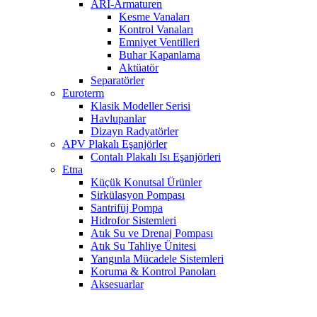
ARI-Armaturen
Kesme Vanaları
Kontrol Vanaları
Emniyet Ventilleri
Buhar Kapanlama
Aktüatör
Separatörler
Euroterm
Klasik Modeller Serisi
Havlupanlar
Dizayn Radyatörler
APV Plakalı Eşanjörler
Contalı Plakalı Isı Eşanjörleri
Etna
Küçük Konutsal Ürünler
Sirkülasyon Pompası
Santrifüj Pompa
Hidrofor Sistemleri
Atık Su ve Drenaj Pompası
Atık Su Tahliye Ünitesi
Yangınla Mücadele Sistemleri
Koruma & Kontrol Panoları
Aksesuarlar