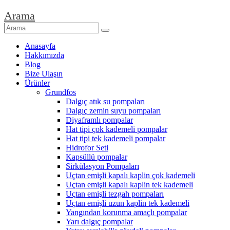
Arama
Anasayfa
Hakkımızda
Blog
Bize Ulaşın
Ürünler
Grundfos
Dalgıç atık su pompaları
Dalgıç zemin suyu pompaları
Diyaframlı pompalar
Hat tipi çok kademeli pompalar
Hat tipi tek kademeli pompalar
Hidrofor Seti
Kapsüllü pompalar
Sirkülasyon Pompaları
Uçtan emişli kapalı kaplin çok kademeli
Uçtan emişli kapalı kaplin tek kademeli
Uçtan emişli tezgah pompaları
Uçtan emişli uzun kaplin tek kademeli
Yangından korunma amaçlı pompalar
Yarı dalgıç pompalar