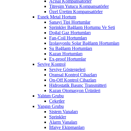
Açısal Kompansatörler
Titreşim Yutucu Kompansatörler
Özel Üretim Kompansatörler
Esnek Metal Hortum
Sanayi Tipi Hortumlar
Sprinkler Bağlantı Hortumu Ve Seti
Doğal Gaz Hortumları
Fan-Coil Hortumları
İzolasyonlu Solar Bağlantı Hortumları
Su Bağlantı Hortumları
Kazan Hortumları
Ex-proof Hortumlar
Seviye Kontrol
Seviye Göstergeleri
Oransal Kontrol Cihazları
On-Off Kontrol Cihazları
Hidrostatik Basınç Transmitteri
Kazan Otomasyon Ürünleri
Yalıtım Grubu
Ceketler
Yangın Grubu
Sistem Vanaları
Sprinkler
Alarm Vanaları
İtfaiye Ekipmanları