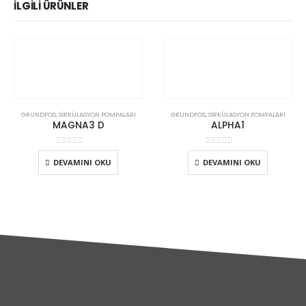
İLGILI ÜRÜNLER
GRUNDFOS
,
SIRKÜLASYON POMPALARI
GRUNDFOS
,
SIRKÜLASYON POMPALARI
MAGNA3 D
ALPHA1
0
5 üzerinden
0
5 üzerinden
DEVAMINI OKU
DEVAMINI OKU