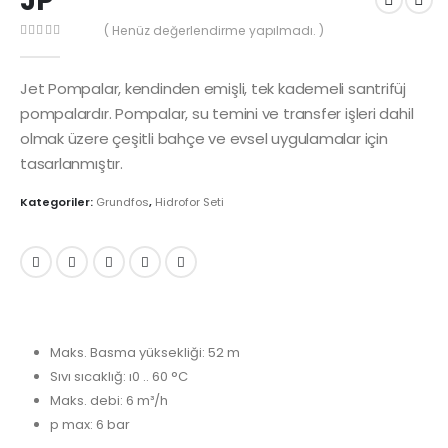
JP
( Henüz değerlendirme yapılmadı. )
0
out of 5
Jet Pompalar, kendinden emişli, tek kademeli santrifüj
pompalardır. Pompalar, su temini ve transfer işleri dahil
olmak üzere çeşitli bahçe ve evsel uygulamalar için
tasarlanmıştır.
Kategoriler:
Grundfos
,
Hidrofor Seti
Maks. Basma yüksekliği: 52 m
Sıvı sıcaklığ: ı0 .. 60 °C
Maks. debi: 6 m³/h
p max: 6 bar