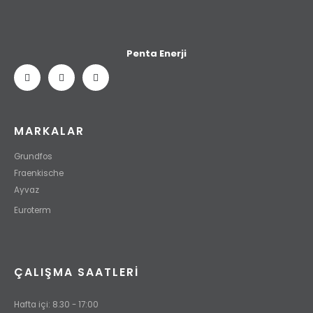
Penta Enerji
MARKALAR
Grundfos
Fraenkische
Ayvaz
Euroterm
ÇALIŞMA SAATLERI
Hafta içi: 8.30 - 17:00