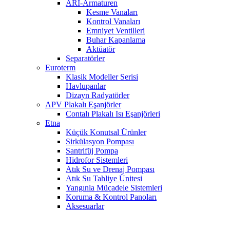
ARI-Armaturen
Kesme Vanaları
Kontrol Vanaları
Emniyet Ventilleri
Buhar Kapanlama
Aktüatör
Separatörler
Euroterm
Klasik Modeller Serisi
Havlupanlar
Dizayn Radyatörler
APV Plakalı Eşanjörler
Contalı Plakalı Isı Eşanjörleri
Etna
Küçük Konutsal Ürünler
Sirkülasyon Pompası
Santrifüj Pompa
Hidrofor Sistemleri
Atık Su ve Drenaj Pompası
Atık Su Tahliye Ünitesi
Yangınla Mücadele Sistemleri
Koruma & Kontrol Panoları
Aksesuarlar