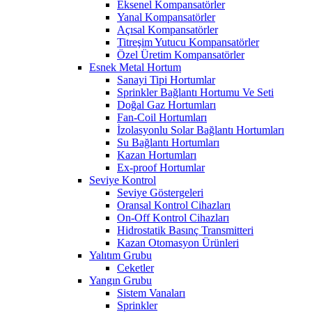
Eksenel Kompansatörler
Yanal Kompansatörler
Açısal Kompansatörler
Titreşim Yutucu Kompansatörler
Özel Üretim Kompansatörler
Esnek Metal Hortum
Sanayi Tipi Hortumlar
Sprinkler Bağlantı Hortumu Ve Seti
Doğal Gaz Hortumları
Fan-Coil Hortumları
İzolasyonlu Solar Bağlantı Hortumları
Su Bağlantı Hortumları
Kazan Hortumları
Ex-proof Hortumlar
Seviye Kontrol
Seviye Göstergeleri
Oransal Kontrol Cihazları
On-Off Kontrol Cihazları
Hidrostatik Basınç Transmitteri
Kazan Otomasyon Ürünleri
Yalıtım Grubu
Ceketler
Yangın Grubu
Sistem Vanaları
Sprinkler