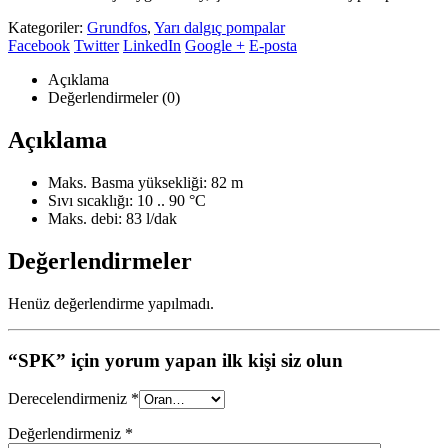
Kategoriler:
Grundfos
,
Yarı dalgıç pompalar
Facebook
Twitter
LinkedIn
Google +
E-posta
Açıklama
Değerlendirmeler (0)
Açıklama
Maks. Basma yüksekliği: 82 m
Sıvı sıcaklığı: 10 .. 90 °C
Maks. debi: 83 l/dak
Değerlendirmeler
Henüz değerlendirme yapılmadı.
“SPK” için yorum yapan ilk kişi siz olun
Derecelendirmeniz
*
Değerlendirmeniz
*