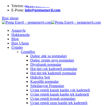
Telefon:
(0212) 510 9991
E-Posta:
info@pentaenerji.com
Bize ulaşın
Anasayfa
Hakkımızda
Blog
Bize Ulaşın
Ürünler
Grundfos
Dalgıç atık su pompaları
Dalgıç zemin suyu pompaları
Diyaframlı pompalar
Hat tipi çok kademeli pompalar
Hat tipi tek kademeli pompalar
Hidrofor Seti
Kapsüllü pompalar
Sirkülasyon Pompaları
Uçtan emişli kapalı kaplin çok kademeli
Uçtan emişli kapalı kaplin tek kademeli
Uçtan emişli tezgah pompaları
Uçtan emişli uzun kaplin tek kademeli