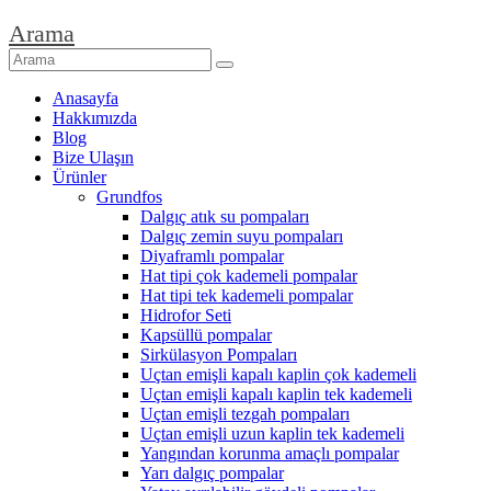
Arama
Anasayfa
Hakkımızda
Blog
Bize Ulaşın
Ürünler
Grundfos
Dalgıç atık su pompaları
Dalgıç zemin suyu pompaları
Diyaframlı pompalar
Hat tipi çok kademeli pompalar
Hat tipi tek kademeli pompalar
Hidrofor Seti
Kapsüllü pompalar
Sirkülasyon Pompaları
Uçtan emişli kapalı kaplin çok kademeli
Uçtan emişli kapalı kaplin tek kademeli
Uçtan emişli tezgah pompaları
Uçtan emişli uzun kaplin tek kademeli
Yangından korunma amaçlı pompalar
Yarı dalgıç pompalar