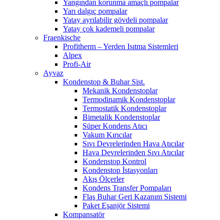
Yangından korunma amaçlı pompalar
Yarı dalgıç pompalar
Yatay ayrılabilir gövdeli pompalar
Yatay çok kademeli pompalar
Fraenkische
Profitherm – Yerden Isıtma Sistemleri
Alpex
Profi-Air
Ayvaz
Kondenstop & Buhar Sist.
Mekanik Kondenstoplar
Termodinamik Kondenstoplar
Termostatik Kondenstoplar
Bimetalik Kondenstoplar
Süper Kondens Atıcı
Vakum Kırıcılar
Sıvı Devrelerinden Hava Atıcılar
Hava Devrelerinden Sıvı Atıcılar
Kondenstop Kontrol
Kondenstop İstasyonları
Akış Ölçerler
Kondens Transfer Pompaları
Flaş Buhar Geri Kazanım Sistemi
Paket Eşanjör Sistemi
Kompansatör