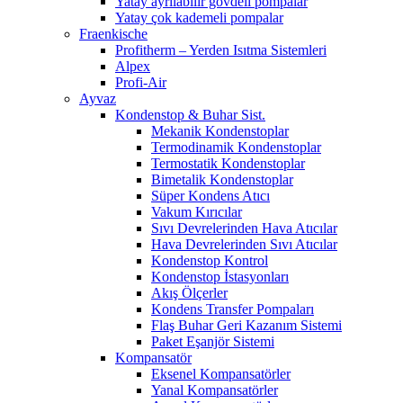
Yatay ayrılabilir gövdeli pompalar
Yatay çok kademeli pompalar
Fraenkische
Profitherm – Yerden Isıtma Sistemleri
Alpex
Profi-Air
Ayvaz
Kondenstop & Buhar Sist.
Mekanik Kondenstoplar
Termodinamik Kondenstoplar
Termostatik Kondenstoplar
Bimetalik Kondenstoplar
Süper Kondens Atıcı
Vakum Kırıcılar
Sıvı Devrelerinden Hava Atıcılar
Hava Devrelerinden Sıvı Atıcılar
Kondenstop Kontrol
Kondenstop İstasyonları
Akış Ölçerler
Kondens Transfer Pompaları
Flaş Buhar Geri Kazanım Sistemi
Paket Eşanjör Sistemi
Kompansatör
Eksenel Kompansatörler
Yanal Kompansatörler