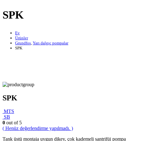
SPK
Ev
Ürünler
Grundfos
,
Yarı dalgıç pompalar
SPK
SPK
MTS
SB
0
out of 5
( Henüz değerlendirme yapılmadı. )
Tank üstü montaja uygun dikey, çok kademeli santrifüj pompa