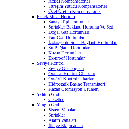
Açısal Kompansatörler
Titreşim Yutucu Kompansatörler
Özel Üretim Kompansatörler
Esnek Metal Hortum
Sanayi Tipi Hortumlar
Sprinkler Bağlantı Hortumu Ve Seti
Doğal Gaz Hortumları
Fan-Coil Hortumları
İzolasyonlu Solar Bağlantı Hortumları
Su Bağlantı Hortumları
Kazan Hortumları
Ex-proof Hortumlar
Seviye Kontrol
Seviye Göstergeleri
Oransal Kontrol Cihazları
On-Off Kontrol Cihazları
Hidrostatik Basınç Transmitteri
Kazan Otomasyon Ürünleri
Yalıtım Grubu
Ceketler
Yangın Grubu
Sistem Vanaları
Sprinkler
Alarm Vanaları
İtfaiye Ekipmanları