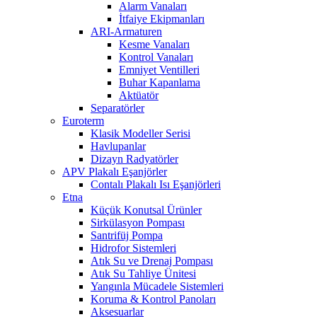
Alarm Vanaları
İtfaiye Ekipmanları
ARI-Armaturen
Kesme Vanaları
Kontrol Vanaları
Emniyet Ventilleri
Buhar Kapanlama
Aktüatör
Separatörler
Euroterm
Klasik Modeller Serisi
Havlupanlar
Dizayn Radyatörler
APV Plakalı Eşanjörler
Contalı Plakalı Isı Eşanjörleri
Etna
Küçük Konutsal Ürünler
Sirkülasyon Pompası
Santrifüj Pompa
Hidrofor Sistemleri
Atık Su ve Drenaj Pompası
Atık Su Tahliye Ünitesi
Yangınla Mücadele Sistemleri
Koruma & Kontrol Panoları
Aksesuarlar