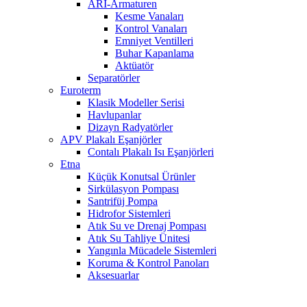
ARI-Armaturen
Kesme Vanaları
Kontrol Vanaları
Emniyet Ventilleri
Buhar Kapanlama
Aktüatör
Separatörler
Euroterm
Klasik Modeller Serisi
Havlupanlar
Dizayn Radyatörler
APV Plakalı Eşanjörler
Contalı Plakalı Isı Eşanjörleri
Etna
Küçük Konutsal Ürünler
Sirkülasyon Pompası
Santrifüj Pompa
Hidrofor Sistemleri
Atık Su ve Drenaj Pompası
Atık Su Tahliye Ünitesi
Yangınla Mücadele Sistemleri
Koruma & Kontrol Panoları
Aksesuarlar