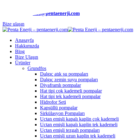
Telefon:
(0212) 510 9991
E-Posta:
info@pentaenerji.com
Bize ulaşın
Anasayfa
Hakkımızda
Blog
Bize Ulaşın
Ürünler
Grundfos
Dalgıç atık su pompaları
Dalgıç zemin suyu pompaları
Diyaframlı pompalar
Hat tipi çok kademeli pompalar
Hat tipi tek kademeli pompalar
Hidrofor Seti
Kapsüllü pompalar
Sirkülasyon Pompaları
Uçtan emişli kapalı kaplin çok kademeli
Uçtan emişli kapalı kaplin tek kademeli
Uçtan emişli tezgah pompaları
Uçtan emişli uzun kaplin tek kademeli