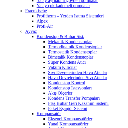
Yatay ayrılabilir gövdeli pompalar
Yatay çok kademeli pompalar
Fraenkische
Profitherm – Yerden Isıtma Sistemleri
Alpex
Profi-Air
Ayvaz
Kondenstop & Buhar Sist.
Mekanik Kondenstoplar
Termodinamik Kondenstoplar
Termostatik Kondenstoplar
Bimetalik Kondenstoplar
Süper Kondens Atıcı
Vakum Kırıcılar
Sıvı Devrelerinden Hava Atıcılar
Hava Devrelerinden Sıvı Atıcılar
Kondenstop Kontrol
Kondenstop İstasyonları
Akış Ölçerler
Kondens Transfer Pompaları
Flaş Buhar Geri Kazanım Sistemi
Paket Eşanjör Sistemi
Kompansatör
Eksenel Kompansatörler
Yanal Kompansatörler