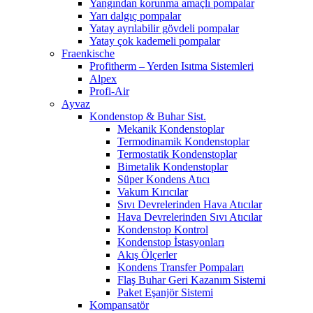
Yangından korunma amaçlı pompalar
Yarı dalgıç pompalar
Yatay ayrılabilir gövdeli pompalar
Yatay çok kademeli pompalar
Fraenkische
Profitherm – Yerden Isıtma Sistemleri
Alpex
Profi-Air
Ayvaz
Kondenstop & Buhar Sist.
Mekanik Kondenstoplar
Termodinamik Kondenstoplar
Termostatik Kondenstoplar
Bimetalik Kondenstoplar
Süper Kondens Atıcı
Vakum Kırıcılar
Sıvı Devrelerinden Hava Atıcılar
Hava Devrelerinden Sıvı Atıcılar
Kondenstop Kontrol
Kondenstop İstasyonları
Akış Ölçerler
Kondens Transfer Pompaları
Flaş Buhar Geri Kazanım Sistemi
Paket Eşanjör Sistemi
Kompansatör