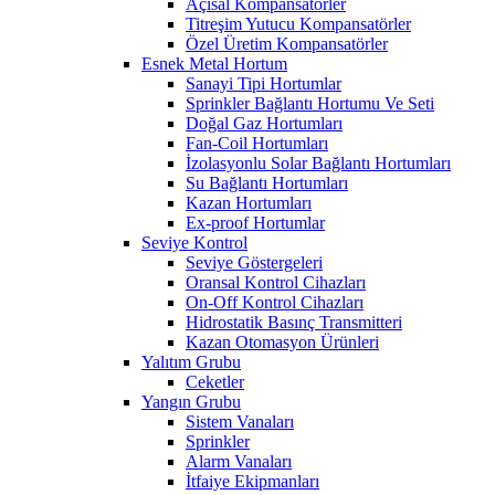
Açısal Kompansatörler
Titreşim Yutucu Kompansatörler
Özel Üretim Kompansatörler
Esnek Metal Hortum
Sanayi Tipi Hortumlar
Sprinkler Bağlantı Hortumu Ve Seti
Doğal Gaz Hortumları
Fan-Coil Hortumları
İzolasyonlu Solar Bağlantı Hortumları
Su Bağlantı Hortumları
Kazan Hortumları
Ex-proof Hortumlar
Seviye Kontrol
Seviye Göstergeleri
Oransal Kontrol Cihazları
On-Off Kontrol Cihazları
Hidrostatik Basınç Transmitteri
Kazan Otomasyon Ürünleri
Yalıtım Grubu
Ceketler
Yangın Grubu
Sistem Vanaları
Sprinkler
Alarm Vanaları
İtfaiye Ekipmanları