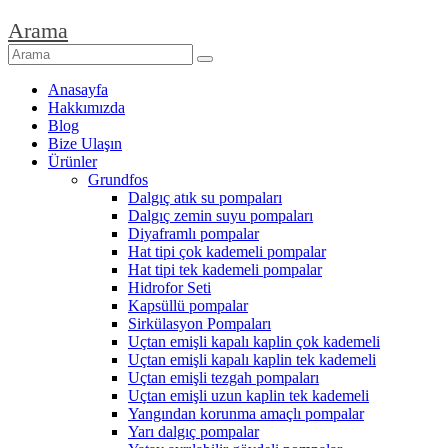
Arama
Anasayfa
Hakkımızda
Blog
Bize Ulaşın
Ürünler
Grundfos
Dalgıç atık su pompaları
Dalgıç zemin suyu pompaları
Diyaframlı pompalar
Hat tipi çok kademeli pompalar
Hat tipi tek kademeli pompalar
Hidrofor Seti
Kapsüllü pompalar
Sirkülasyon Pompaları
Uçtan emişli kapalı kaplin çok kademeli
Uçtan emişli kapalı kaplin tek kademeli
Uçtan emişli tezgah pompaları
Uçtan emişli uzun kaplin tek kademeli
Yangından korunma amaçlı pompalar
Yarı dalgıç pompalar