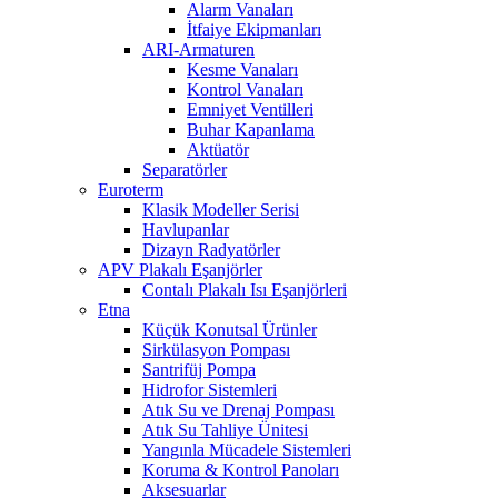
Alarm Vanaları
İtfaiye Ekipmanları
ARI-Armaturen
Kesme Vanaları
Kontrol Vanaları
Emniyet Ventilleri
Buhar Kapanlama
Aktüatör
Separatörler
Euroterm
Klasik Modeller Serisi
Havlupanlar
Dizayn Radyatörler
APV Plakalı Eşanjörler
Contalı Plakalı Isı Eşanjörleri
Etna
Küçük Konutsal Ürünler
Sirkülasyon Pompası
Santrifüj Pompa
Hidrofor Sistemleri
Atık Su ve Drenaj Pompası
Atık Su Tahliye Ünitesi
Yangınla Mücadele Sistemleri
Koruma & Kontrol Panoları
Aksesuarlar