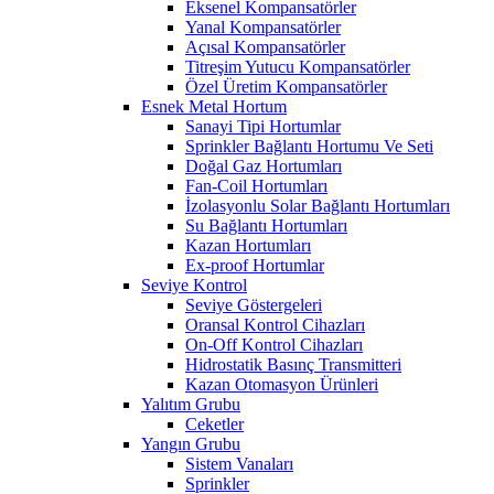
Eksenel Kompansatörler
Yanal Kompansatörler
Açısal Kompansatörler
Titreşim Yutucu Kompansatörler
Özel Üretim Kompansatörler
Esnek Metal Hortum
Sanayi Tipi Hortumlar
Sprinkler Bağlantı Hortumu Ve Seti
Doğal Gaz Hortumları
Fan-Coil Hortumları
İzolasyonlu Solar Bağlantı Hortumları
Su Bağlantı Hortumları
Kazan Hortumları
Ex-proof Hortumlar
Seviye Kontrol
Seviye Göstergeleri
Oransal Kontrol Cihazları
On-Off Kontrol Cihazları
Hidrostatik Basınç Transmitteri
Kazan Otomasyon Ürünleri
Yalıtım Grubu
Ceketler
Yangın Grubu
Sistem Vanaları
Sprinkler