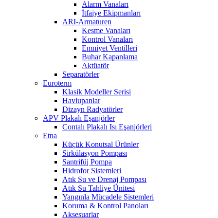
Alarm Vanaları
İtfaiye Ekipmanları
ARI-Armaturen
Kesme Vanaları
Kontrol Vanaları
Emniyet Ventilleri
Buhar Kapanlama
Aktüatör
Separatörler
Euroterm
Klasik Modeller Serisi
Havlupanlar
Dizayn Radyatörler
APV Plakalı Eşanjörler
Contalı Plakalı Isı Eşanjörleri
Etna
Küçük Konutsal Ürünler
Sirkülasyon Pompası
Santrifüj Pompa
Hidrofor Sistemleri
Atık Su ve Drenaj Pompası
Atık Su Tahliye Ünitesi
Yangınla Mücadele Sistemleri
Koruma & Kontrol Panoları
Aksesuarlar