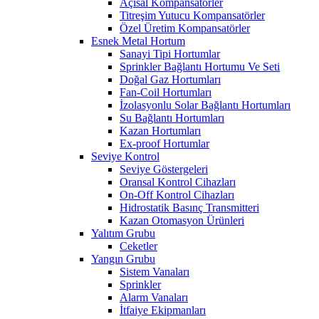
Açısal Kompansatörler
Titreşim Yutucu Kompansatörler
Özel Üretim Kompansatörler
Esnek Metal Hortum
Sanayi Tipi Hortumlar
Sprinkler Bağlantı Hortumu Ve Seti
Doğal Gaz Hortumları
Fan-Coil Hortumları
İzolasyonlu Solar Bağlantı Hortumları
Su Bağlantı Hortumları
Kazan Hortumları
Ex-proof Hortumlar
Seviye Kontrol
Seviye Göstergeleri
Oransal Kontrol Cihazları
On-Off Kontrol Cihazları
Hidrostatik Basınç Transmitteri
Kazan Otomasyon Ürünleri
Yalıtım Grubu
Ceketler
Yangın Grubu
Sistem Vanaları
Sprinkler
Alarm Vanaları
İtfaiye Ekipmanları