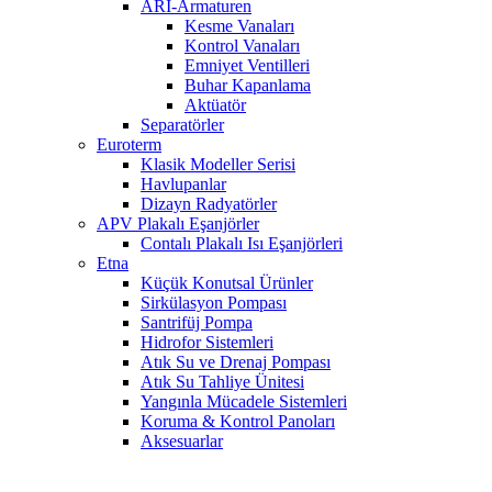
ARI-Armaturen
Kesme Vanaları
Kontrol Vanaları
Emniyet Ventilleri
Buhar Kapanlama
Aktüatör
Separatörler
Euroterm
Klasik Modeller Serisi
Havlupanlar
Dizayn Radyatörler
APV Plakalı Eşanjörler
Contalı Plakalı Isı Eşanjörleri
Etna
Küçük Konutsal Ürünler
Sirkülasyon Pompası
Santrifüj Pompa
Hidrofor Sistemleri
Atık Su ve Drenaj Pompası
Atık Su Tahliye Ünitesi
Yangınla Mücadele Sistemleri
Koruma & Kontrol Panoları
Aksesuarlar