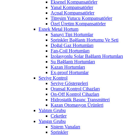
Eksenel Kompansatörler
Yanal Kompansatörler
Açısal Kompansatörler
Titreşim Yutucu Kompansatörler
Özel Üretim Kompansatörler
Esnek Metal Hortum
Sanayi Tipi Hortumlar
Sprinkler Bağlantı Hortumu Ve Seti
Doğal Gaz Hortumları
Fan-Coil Hortumları
İzolasyonlu Solar Bağlantı Hortumları
Su Bağlantı Hortumları
Kazan Hortumları
Ex-proof Hortumlar
Seviye Kontrol
Seviye Göstergeleri
Oransal Kontrol Cihazları
On-Off Kontrol Cihazları
Hidrostatik Basınç Transmitteri
Kazan Otomasyon Ürünleri
Yalıtım Grubu
Ceketler
Yangın Grubu
Sistem Vanaları
Sprinkler