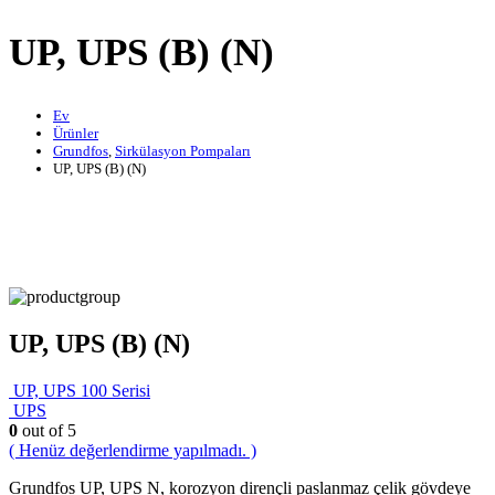
UP, UPS (B) (N)
Ev
Ürünler
Grundfos
,
Sirkülasyon Pompaları
UP, UPS (B) (N)
UP, UPS (B) (N)
UP, UPS 100 Serisi
UPS
0
out of 5
( Henüz değerlendirme yapılmadı. )
Grundfos UP, UPS N, korozyon dirençli paslanmaz çelik gövdeye