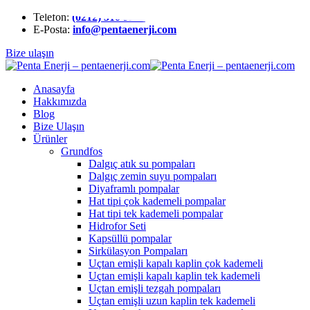
Telefon:
(0212) 510 9991
E-Posta:
info@pentaenerji.com
Bize ulaşın
Anasayfa
Hakkımızda
Blog
Bize Ulaşın
Ürünler
Grundfos
Dalgıç atık su pompaları
Dalgıç zemin suyu pompaları
Diyaframlı pompalar
Hat tipi çok kademeli pompalar
Hat tipi tek kademeli pompalar
Hidrofor Seti
Kapsüllü pompalar
Sirkülasyon Pompaları
Uçtan emişli kapalı kaplin çok kademeli
Uçtan emişli kapalı kaplin tek kademeli
Uçtan emişli tezgah pompaları
Uçtan emişli uzun kaplin tek kademeli