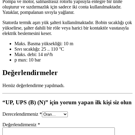
Pompa ve motor, salmastrasız rotorlu yapısıyla entegre bir ünite
oluşturur ve sızdırmazlık için sadece iki conta kullanılmaktadır.
Yataklar, pompalanan sıvıyla yağlanır.
Statorda termik aşırı yük şalteri kullanılmaktadır. Bobin sıcaklığı çok
yükselirse, şalter dahili bir röle veya harici bir kontaktör vasıtasıyla
elektrik beslemesini keser.
Maks. Basma yüksekliği: 10 m
Sıvı sıcaklığı: 25 .. 110 °C
Maks. debi: 14 m³/h
p max: 10 bar
Değerlendirmeler
Henüz değerlendirme yapılmadı.
“UP, UPS (B) (N)” için yorum yapan ilk kişi siz olun
Derecelendirmeniz
*
Değerlendirmeniz
*