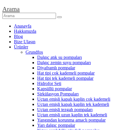
Arama
Anasayfa
Hakkımızda
Blog
Bize Ulaşın
Ürünler
Grundfos
Dalgıç atık su pompaları
Dalgıç zemin suyu pompaları
Diyaframlı pompalar
Hat tipi çok kademeli pompalar
Hat tipi tek kademeli pompalar
Hidrofor Seti
Kapsüllü pompalar
Sirkülasyon Pompaları
Uçtan emişli kapalı kaplin çok kademeli
Uçtan emişli kapalı kaplin tek kademeli
Uçtan emişli tezgah pompaları
Uçtan emişli uzun kaplin tek kademeli
Yangından korunma amaçlı pompalar
Yarı dalgıç pompalar