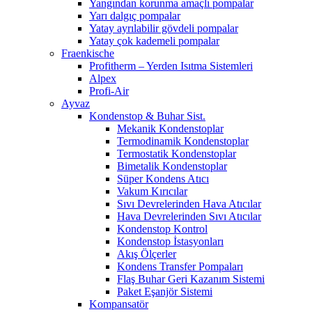
Yangından korunma amaçlı pompalar
Yarı dalgıç pompalar
Yatay ayrılabilir gövdeli pompalar
Yatay çok kademeli pompalar
Fraenkische
Profitherm – Yerden Isıtma Sistemleri
Alpex
Profi-Air
Ayvaz
Kondenstop & Buhar Sist.
Mekanik Kondenstoplar
Termodinamik Kondenstoplar
Termostatik Kondenstoplar
Bimetalik Kondenstoplar
Süper Kondens Atıcı
Vakum Kırıcılar
Sıvı Devrelerinden Hava Atıcılar
Hava Devrelerinden Sıvı Atıcılar
Kondenstop Kontrol
Kondenstop İstasyonları
Akış Ölçerler
Kondens Transfer Pompaları
Flaş Buhar Geri Kazanım Sistemi
Paket Eşanjör Sistemi
Kompansatör