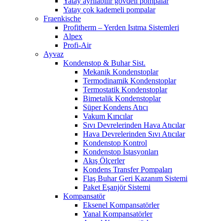
Yatay ayrılabilir gövdeli pompalar
Yatay çok kademeli pompalar
Fraenkische
Profitherm – Yerden Isıtma Sistemleri
Alpex
Profi-Air
Ayvaz
Kondenstop & Buhar Sist.
Mekanik Kondenstoplar
Termodinamik Kondenstoplar
Termostatik Kondenstoplar
Bimetalik Kondenstoplar
Süper Kondens Atıcı
Vakum Kırıcılar
Sıvı Devrelerinden Hava Atıcılar
Hava Devrelerinden Sıvı Atıcılar
Kondenstop Kontrol
Kondenstop İstasyonları
Akış Ölçerler
Kondens Transfer Pompaları
Flaş Buhar Geri Kazanım Sistemi
Paket Eşanjör Sistemi
Kompansatör
Eksenel Kompansatörler
Yanal Kompansatörler