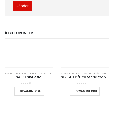
İLGILI ÜRÜNLER
AYVAZ
,
HAVA DEVRELERINDEN SIVI ATICILAR
,
KONDENSTOP & BUHAR SISTEMLERI
AYVAZ
,
KONDENSTOP & BUHAR SISTEMLERI
,
MEK
SA-61 Sıvı Atıcı
SFK-40 D/F Yüzer Şamandıralı Kondenstop
0
5 üzerinden
0
5 üzerinden
DEVAMINI OKU
DEVAMINI OKU