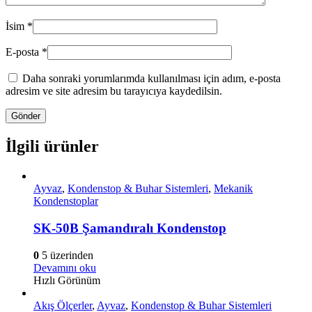
İsim
*
E-posta
*
Daha sonraki yorumlarımda kullanılması için adım, e-posta
adresim ve site adresim bu tarayıcıya kaydedilsin.
İlgili ürünler
Ayvaz
,
Kondenstop & Buhar Sistemleri
,
Mekanik
Kondenstoplar
SK-50B Şamandıralı Kondenstop
0
5 üzerinden
Devamını oku
Hızlı Görünüm
Akış Ölçerler
,
Ayvaz
,
Kondenstop & Buhar Sistemleri