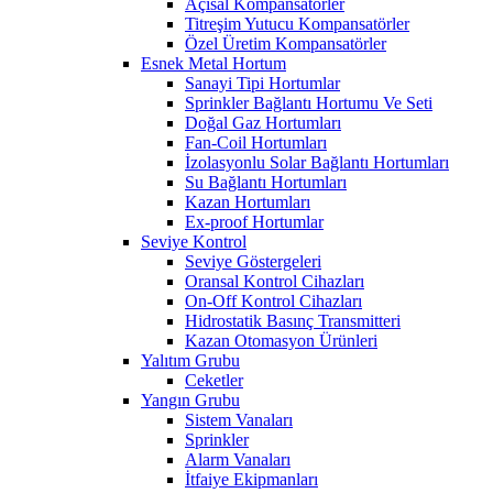
Açısal Kompansatörler
Titreşim Yutucu Kompansatörler
Özel Üretim Kompansatörler
Esnek Metal Hortum
Sanayi Tipi Hortumlar
Sprinkler Bağlantı Hortumu Ve Seti
Doğal Gaz Hortumları
Fan-Coil Hortumları
İzolasyonlu Solar Bağlantı Hortumları
Su Bağlantı Hortumları
Kazan Hortumları
Ex-proof Hortumlar
Seviye Kontrol
Seviye Göstergeleri
Oransal Kontrol Cihazları
On-Off Kontrol Cihazları
Hidrostatik Basınç Transmitteri
Kazan Otomasyon Ürünleri
Yalıtım Grubu
Ceketler
Yangın Grubu
Sistem Vanaları
Sprinkler
Alarm Vanaları
İtfaiye Ekipmanları