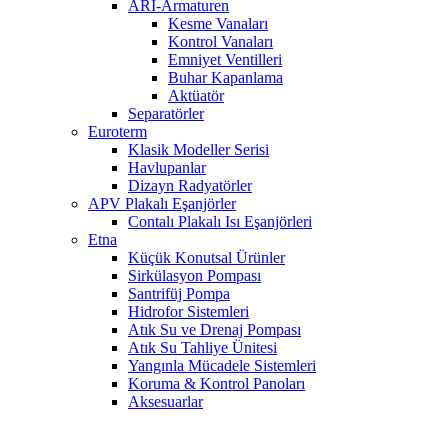
ARI-Armaturen
Kesme Vanaları
Kontrol Vanaları
Emniyet Ventilleri
Buhar Kapanlama
Aktüatör
Separatörler
Euroterm
Klasik Modeller Serisi
Havlupanlar
Dizayn Radyatörler
APV Plakalı Eşanjörler
Contalı Plakalı Isı Eşanjörleri
Etna
Küçük Konutsal Ürünler
Sirkülasyon Pompası
Santrifüj Pompa
Hidrofor Sistemleri
Atık Su ve Drenaj Pompası
Atık Su Tahliye Ünitesi
Yangınla Mücadele Sistemleri
Koruma & Kontrol Panoları
Aksesuarlar