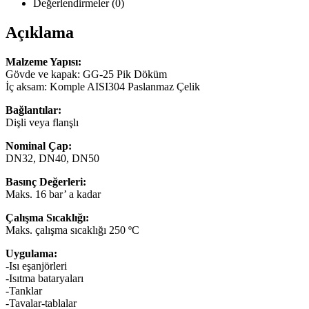
Değerlendirmeler (0)
Açıklama
Malzeme Yapısı:
Gövde ve kapak: GG-25 Pik Döküm
İç aksam: Komple AISI304 Paslanmaz Çelik
Bağlantılar:
Dişli veya flanşlı
Nominal Çap:
DN32, DN40, DN50
Basınç Değerleri:
Maks. 16 bar’ a kadar
Çalışma Sıcaklığı:
Maks. çalışma sıcaklığı 250 ºC
Uygulama:
-Isı eşanjörleri
-Isıtma bataryaları
-Tanklar
-Tavalar-tablalar