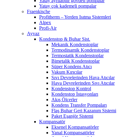
Yatay ayrılabilir gövdeli pompalar
Yatay çok kademeli pompalar
Fraenkische
Profitherm – Yerden Isıtma Sistemleri
Alpex
Profi-Air
Ayvaz
Kondenstop & Buhar Sist.
Mekanik Kondenstoplar
Termodinamik Kondenstoplar
Termostatik Kondenstoplar
Bimetalik Kondenstoplar
Süper Kondens Atıcı
Vakum Kırıcılar
Sıvı Devrelerinden Hava Atıcılar
Hava Devrelerinden Sıvı Atıcılar
Kondenstop Kontrol
Kondenstop İstasyonları
Akış Ölçerler
Kondens Transfer Pompaları
Flaş Buhar Geri Kazanım Sistemi
Paket Eşanjör Sistemi
Kompansatör
Eksenel Kompansatörler
Yanal Kompansatörler