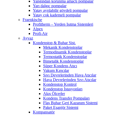
Yangından korunma amaçlı pompalar
Yarı dalgıç pompalar
Yatay ayrılabilir gövdeli pompalar
Yatay çok kademeli pompalar
Fraenkische
Profitherm – Yerden Isıtma Sistemleri
Alpex
Profi-Air
Ayvaz
Kondenstop & Buhar Sist.
Mekanik Kondenstoplar
Termodinamik Kondenstoplar
Termostatik Kondenstoplar
Bimetalik Kondenstoplar
Süper Kondens Atıcı
Vakum Kırıcılar
Sıvı Devrelerinden Hava Atıcılar
Hava Devrelerinden Sıvı Atıcılar
Kondenstop Kontrol
Kondenstop İstasyonları
Akış Ölçerler
Kondens Transfer Pompaları
Flaş Buhar Geri Kazanım Sistemi
Paket Eşanjör Sistemi
Kompansatör