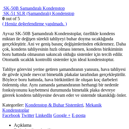
SK-50B Şamandıralı Kondenstop
SK-51 SLR (Şamandıralı) Kondenstop
0
out of 5
( Henüz değerlendirme yapılmadı. )
Ayvaz SK-50B Şamandıralı Kondenstoplar, özellikle kondens
miktarı ile değişen sürekli tahliyeyi buhar doyma sıcaklığında
gerçekleştirir. Ani ve geniş basınç değişimlerinden etkilenmez. Daha
çok, kondens tahliyesinin hızlı olması istenen, kondens birikiminin
boru hattında olmasının sakıncalı olduğu sistemler için tercih edilir.
Otomatik sıcaklık kontrollü sistemler için ideal kondenstoptur.
Tahliye görevini yerine getiren şamandıranın yanısıra, hava tahliyesi
de gövde içinde mevcut bimetalik plakalar tarafından gerçekleştirilir.
Böylece boru hattında, hava birikintileri ile oluşan koç darbeleri
önlenmiş olur. Aynı zamanda şamandıranın herhangi bir nedenle
fonksiyonunu kaybetmesi durumunda bimetalik plaka devreye
girerek kondens tahliyesine devam eder ve sistemde tıkanıklığı önler.
Kategoriler:
Kondenstop & Buhar Sistemleri
,
Mekanik
Kondenstoplar
Facebook
Twitter
LinkedIn
Google +
E-posta
Açıklama