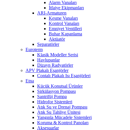
Alarm Vanaları
İtfaiye Ekipmanları
ARI-Armaturen
Kesme Vanaları
Kontrol Vanaları
Emniyet Ventilleri
Buhar Kapanlama
Aktüatör
Separatörler
Euroterm
Klasik Modeller Serisi
Havlupanlar
Dizayn Radyatörler
APV Plakalı Eşanjörler
Contalı Plakalı Isı Eşanjörleri
Etna
Küçük Konutsal Ürünler
Sirkülasyon Pompası
Santrifüj Pompa
Hidrofor Sistemleri
Atık Su ve Drenaj Pompası
Atık Su Tahliye Ünitesi
Yangınla Mücadele Sistemleri
Koruma & Kontrol Panoları
Aksesuarlar