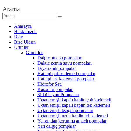
Arama
Anasayfa
Hakkımızda
Blog
Bize Ulaşın
Ürünler
Grundfos
Dalgıç atık su pompaları
Dalgıç zemin suyu pompaları
Diyaframlı pompalar
Hat tipi çok kademeli pompalar
Hat tipi tek kademeli pompalar
Hidrofor Seti
Kapsüllü pompalar
Sirkülasyon Pompaları
Uçtan emişli kapalı kaplin çok kademeli
Uçtan emişli kapalı kaplin tek kademeli
Uçtan emişli tezgah pompaları
Uçtan emişli uzun kaplin tek kademeli
Yangından korunma amaçlı pompalar
Yarı dalgıç pompalar