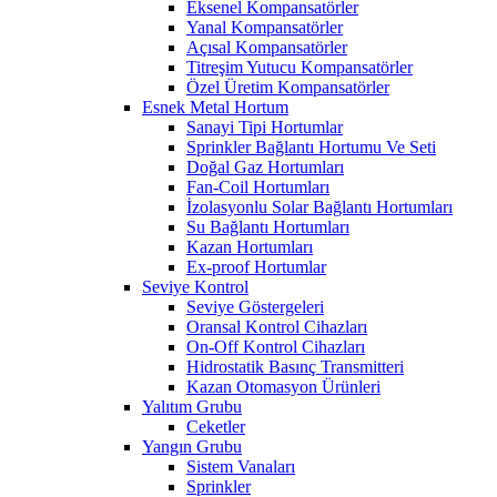
Eksenel Kompansatörler
Yanal Kompansatörler
Açısal Kompansatörler
Titreşim Yutucu Kompansatörler
Özel Üretim Kompansatörler
Esnek Metal Hortum
Sanayi Tipi Hortumlar
Sprinkler Bağlantı Hortumu Ve Seti
Doğal Gaz Hortumları
Fan-Coil Hortumları
İzolasyonlu Solar Bağlantı Hortumları
Su Bağlantı Hortumları
Kazan Hortumları
Ex-proof Hortumlar
Seviye Kontrol
Seviye Göstergeleri
Oransal Kontrol Cihazları
On-Off Kontrol Cihazları
Hidrostatik Basınç Transmitteri
Kazan Otomasyon Ürünleri
Yalıtım Grubu
Ceketler
Yangın Grubu
Sistem Vanaları
Sprinkler