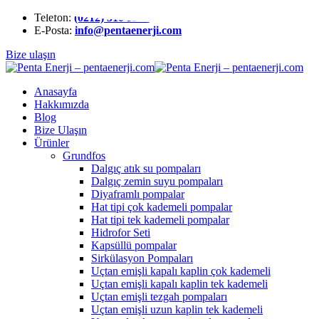
Telefon:
(0212) 510 9991
E-Posta:
info@pentaenerji.com
Bize ulaşın
Anasayfa
Hakkımızda
Blog
Bize Ulaşın
Ürünler
Grundfos
Dalgıç atık su pompaları
Dalgıç zemin suyu pompaları
Diyaframlı pompalar
Hat tipi çok kademeli pompalar
Hat tipi tek kademeli pompalar
Hidrofor Seti
Kapsüllü pompalar
Sirkülasyon Pompaları
Uçtan emişli kapalı kaplin çok kademeli
Uçtan emişli kapalı kaplin tek kademeli
Uçtan emişli tezgah pompaları
Uçtan emişli uzun kaplin tek kademeli