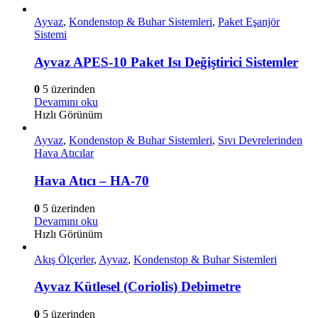
Ayvaz
,
Kondenstop & Buhar Sistemleri
,
Paket Eşanjör
Sistemi
Ayvaz APES-10 Paket Isı Değiştirici Sistemler
0
5 üzerinden
Devamını oku
Hızlı Görünüm
Ayvaz
,
Kondenstop & Buhar Sistemleri
,
Sıvı Devrelerinden
Hava Atıcılar
Hava Atıcı – HA-70
0
5 üzerinden
Devamını oku
Hızlı Görünüm
Akış Ölçerler
,
Ayvaz
,
Kondenstop & Buhar Sistemleri
Ayvaz Kütlesel (Coriolis) Debimetre
0
5 üzerinden