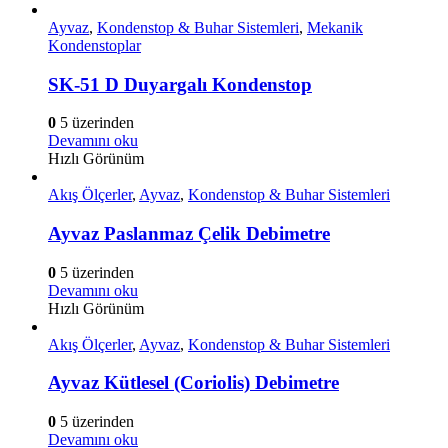
Ayvaz
,
Kondenstop & Buhar Sistemleri
,
Mekanik
Kondenstoplar
SK-51 D Duyargalı Kondenstop
0
5 üzerinden
Devamını oku
Hızlı Görünüm
Akış Ölçerler
,
Ayvaz
,
Kondenstop & Buhar Sistemleri
Ayvaz Paslanmaz Çelik Debimetre
0
5 üzerinden
Devamını oku
Hızlı Görünüm
Akış Ölçerler
,
Ayvaz
,
Kondenstop & Buhar Sistemleri
Ayvaz Kütlesel (Coriolis) Debimetre
0
5 üzerinden
Devamını oku