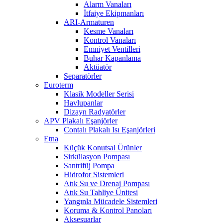
Alarm Vanaları
İtfaiye Ekipmanları
ARI-Armaturen
Kesme Vanaları
Kontrol Vanaları
Emniyet Ventilleri
Buhar Kapanlama
Aktüatör
Separatörler
Euroterm
Klasik Modeller Serisi
Havlupanlar
Dizayn Radyatörler
APV Plakalı Eşanjörler
Contalı Plakalı Isı Eşanjörleri
Etna
Küçük Konutsal Ürünler
Sirkülasyon Pompası
Santrifüj Pompa
Hidrofor Sistemleri
Atık Su ve Drenaj Pompası
Atık Su Tahliye Ünitesi
Yangınla Mücadele Sistemleri
Koruma & Kontrol Panoları
Aksesuarlar