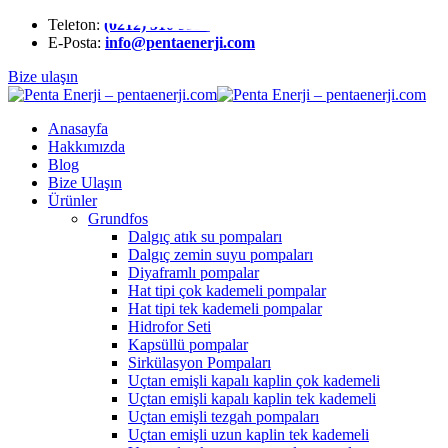
Telefon:
(0212) 510 9991
E-Posta:
info@pentaenerji.com
Bize ulaşın
Anasayfa
Hakkımızda
Blog
Bize Ulaşın
Ürünler
Grundfos
Dalgıç atık su pompaları
Dalgıç zemin suyu pompaları
Diyaframlı pompalar
Hat tipi çok kademeli pompalar
Hat tipi tek kademeli pompalar
Hidrofor Seti
Kapsüllü pompalar
Sirkülasyon Pompaları
Uçtan emişli kapalı kaplin çok kademeli
Uçtan emişli kapalı kaplin tek kademeli
Uçtan emişli tezgah pompaları
Uçtan emişli uzun kaplin tek kademeli