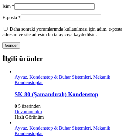
İsim
*
E-posta
*
Daha sonraki yorumlarımda kullanılması için adım, e-posta
adresim ve site adresim bu tarayıcıya kaydedilsin.
İlgili ürünler
Ayvaz
,
Kondenstop & Buhar Sistemleri
,
Mekanik
Kondenstoplar
SK-80 (Şamandıralı) Kondenstop
0
5 üzerinden
Devamını oku
Hızlı Görünüm
Ayvaz
,
Kondenstop & Buhar Sistemleri
,
Mekanik
Kondenstoplar