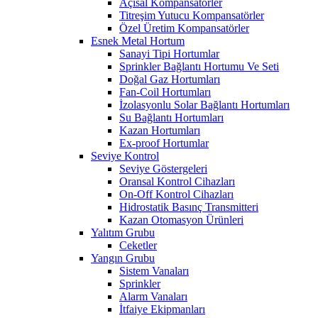
Açısal Kompansatörler
Titreşim Yutucu Kompansatörler
Özel Üretim Kompansatörler
Esnek Metal Hortum
Sanayi Tipi Hortumlar
Sprinkler Bağlantı Hortumu Ve Seti
Doğal Gaz Hortumları
Fan-Coil Hortumları
İzolasyonlu Solar Bağlantı Hortumları
Su Bağlantı Hortumları
Kazan Hortumları
Ex-proof Hortumlar
Seviye Kontrol
Seviye Göstergeleri
Oransal Kontrol Cihazları
On-Off Kontrol Cihazları
Hidrostatik Basınç Transmitteri
Kazan Otomasyon Ürünleri
Yalıtım Grubu
Ceketler
Yangın Grubu
Sistem Vanaları
Sprinkler
Alarm Vanaları
İtfaiye Ekipmanları