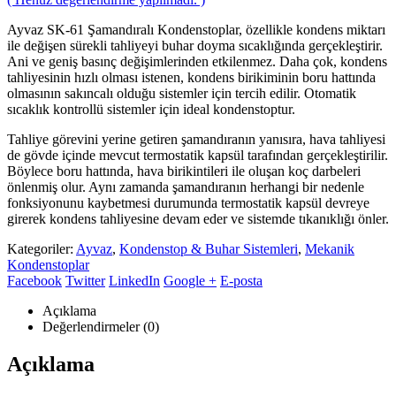
Ayvaz SK-61 Şamandıralı Kondenstoplar, özellikle kondens miktarı
ile değişen sürekli tahliyeyi buhar doyma sıcaklığında gerçekleştirir.
Ani ve geniş basınç değişimlerinden etkilenmez. Daha çok, kondens
tahliyesinin hızlı olması istenen, kondens birikiminin boru hattında
olmasının sakıncalı olduğu sistemler için tercih edilir. Otomatik
sıcaklık kontrollü sistemler için ideal kondenstoptur.
Tahliye görevini yerine getiren şamandıranın yanısıra, hava tahliyesi
de gövde içinde mevcut termostatik kapsül tarafından gerçekleştirilir.
Böylece boru hattında, hava birikintileri ile oluşan koç darbeleri
önlenmiş olur. Aynı zamanda şamandıranın herhangi bir nedenle
fonksiyonunu kaybetmesi durumunda termostatik kapsül devreye
girerek kondens tahliyesine devam eder ve sistemde tıkanıklığı önler.
Kategoriler:
Ayvaz
,
Kondenstop & Buhar Sistemleri
,
Mekanik
Kondenstoplar
Facebook
Twitter
LinkedIn
Google +
E-posta
Açıklama
Değerlendirmeler (0)
Açıklama