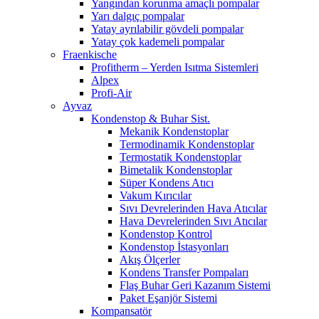
Yangından korunma amaçlı pompalar
Yarı dalgıç pompalar
Yatay ayrılabilir gövdeli pompalar
Yatay çok kademeli pompalar
Fraenkische
Profitherm – Yerden Isıtma Sistemleri
Alpex
Profi-Air
Ayvaz
Kondenstop & Buhar Sist.
Mekanik Kondenstoplar
Termodinamik Kondenstoplar
Termostatik Kondenstoplar
Bimetalik Kondenstoplar
Süper Kondens Atıcı
Vakum Kırıcılar
Sıvı Devrelerinden Hava Atıcılar
Hava Devrelerinden Sıvı Atıcılar
Kondenstop Kontrol
Kondenstop İstasyonları
Akış Ölçerler
Kondens Transfer Pompaları
Flaş Buhar Geri Kazanım Sistemi
Paket Eşanjör Sistemi
Kompansatör