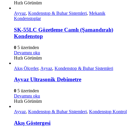
Hızlı Görünüm
Ayvaz
,
Kondenstop & Buhar Sistemleri
,
Mekanik
Kondenstoplar
SK-55LC Gözetleme Camlı (Şamandıralı)
Kondenstop
0
5 üzerinden
Devamını oku
Hızlı Görünüm
Akış Ölçerler
,
Ayvaz
,
Kondenstop & Buhar Sistemleri
Ayvaz Ultrasonik Debimetre
0
5 üzerinden
Devamını oku
Hızlı Görünüm
Ayvaz
,
Kondenstop & Buhar Sistemleri
,
Kondenstop Kontrol
Akış Göstergesi