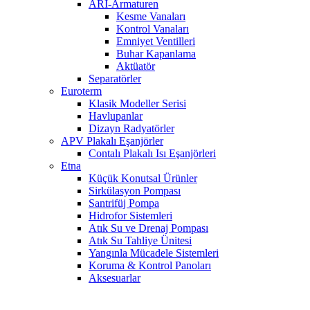
ARI-Armaturen
Kesme Vanaları
Kontrol Vanaları
Emniyet Ventilleri
Buhar Kapanlama
Aktüatör
Separatörler
Euroterm
Klasik Modeller Serisi
Havlupanlar
Dizayn Radyatörler
APV Plakalı Eşanjörler
Contalı Plakalı Isı Eşanjörleri
Etna
Küçük Konutsal Ürünler
Sirkülasyon Pompası
Santrifüj Pompa
Hidrofor Sistemleri
Atık Su ve Drenaj Pompası
Atık Su Tahliye Ünitesi
Yangınla Mücadele Sistemleri
Koruma & Kontrol Panoları
Aksesuarlar