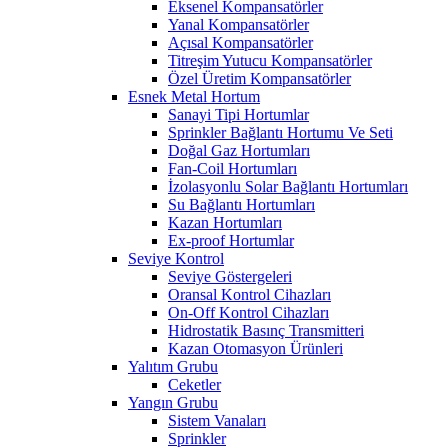
Eksenel Kompansatörler
Yanal Kompansatörler
Açısal Kompansatörler
Titreşim Yutucu Kompansatörler
Özel Üretim Kompansatörler
Esnek Metal Hortum
Sanayi Tipi Hortumlar
Sprinkler Bağlantı Hortumu Ve Seti
Doğal Gaz Hortumları
Fan-Coil Hortumları
İzolasyonlu Solar Bağlantı Hortumları
Su Bağlantı Hortumları
Kazan Hortumları
Ex-proof Hortumlar
Seviye Kontrol
Seviye Göstergeleri
Oransal Kontrol Cihazları
On-Off Kontrol Cihazları
Hidrostatik Basınç Transmitteri
Kazan Otomasyon Ürünleri
Yalıtım Grubu
Ceketler
Yangın Grubu
Sistem Vanaları
Sprinkler