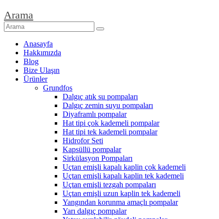
Arama
Anasayfa
Hakkımızda
Blog
Bize Ulaşın
Ürünler
Grundfos
Dalgıç atık su pompaları
Dalgıç zemin suyu pompaları
Diyaframlı pompalar
Hat tipi çok kademeli pompalar
Hat tipi tek kademeli pompalar
Hidrofor Seti
Kapsüllü pompalar
Sirkülasyon Pompaları
Uçtan emişli kapalı kaplin çok kademeli
Uçtan emişli kapalı kaplin tek kademeli
Uçtan emişli tezgah pompaları
Uçtan emişli uzun kaplin tek kademeli
Yangından korunma amaçlı pompalar
Yarı dalgıç pompalar