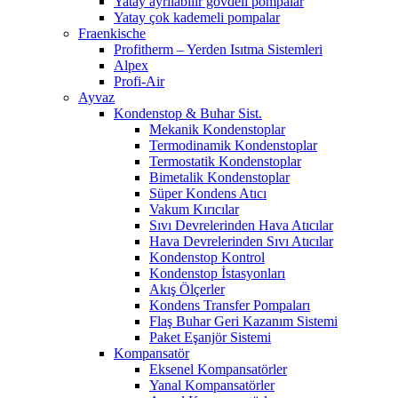
Yatay ayrılabilir gövdeli pompalar
Yatay çok kademeli pompalar
Fraenkische
Profitherm – Yerden Isıtma Sistemleri
Alpex
Profi-Air
Ayvaz
Kondenstop & Buhar Sist.
Mekanik Kondenstoplar
Termodinamik Kondenstoplar
Termostatik Kondenstoplar
Bimetalik Kondenstoplar
Süper Kondens Atıcı
Vakum Kırıcılar
Sıvı Devrelerinden Hava Atıcılar
Hava Devrelerinden Sıvı Atıcılar
Kondenstop Kontrol
Kondenstop İstasyonları
Akış Ölçerler
Kondens Transfer Pompaları
Flaş Buhar Geri Kazanım Sistemi
Paket Eşanjör Sistemi
Kompansatör
Eksenel Kompansatörler
Yanal Kompansatörler