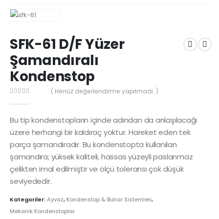
SFK-61 D/F Yüzer
Şamandıralı
Kondenstop
( Henüz değerlendirme yapılmadı. )
0
out of 5
Bu tip kondenstopların içinde adından da anlaşılacağı
üzere herhangi bir kaldıraç yoktur. Hareket eden tek
parça şamandıradır. Bu kondenstopta kullanılan
şamandıra; yüksek kaliteli, hassas yüzeyli paslanmaz
çelikten imal edilmiştir ve ölçü toleransı çok düşük
seviyededir.
Kategoriler:
Ayvaz
,
Kondenstop & Buhar Sistemleri
,
Mekanik Kondenstoplar