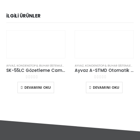
İLGILI ÜRÜNLER
AYVAZ
,
KONDENSTOP & BUHAR SISTEMLERI
,
MEKANIK KONDENSTOPLAR
AYVAZ
,
KONDENSTOP & BUHAR SISTEMLERI
,
KON
SK-55LC Gözetleme Camlı (Şamandıralı) Kondenstop
Ayvaz A-STMD Otomatik Kondenstop İzleme Cihazı
0
5 üzerinden
0
5 üzerinden
DEVAMINI OKU
DEVAMINI OKU