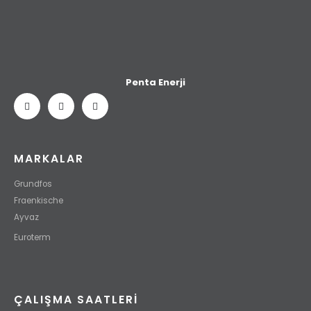
Penta Enerji
MARKALAR
Grundfos
Fraenkische
Ayvaz
Euroterm
ÇALIŞMA SAATLERI