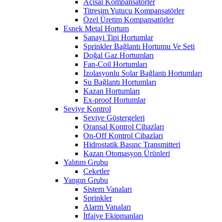
Açısal Kompansatörler
Titreşim Yutucu Kompansatörler
Özel Üretim Kompansatörler
Esnek Metal Hortum
Sanayi Tipi Hortumlar
Sprinkler Bağlantı Hortumu Ve Seti
Doğal Gaz Hortumları
Fan-Coil Hortumları
İzolasyonlu Solar Bağlantı Hortumları
Su Bağlantı Hortumları
Kazan Hortumları
Ex-proof Hortumlar
Seviye Kontrol
Seviye Göstergeleri
Oransal Kontrol Cihazları
On-Off Kontrol Cihazları
Hidrostatik Basınç Transmitteri
Kazan Otomasyon Ürünleri
Yalıtım Grubu
Ceketler
Yangın Grubu
Sistem Vanaları
Sprinkler
Alarm Vanaları
İtfaiye Ekipmanları