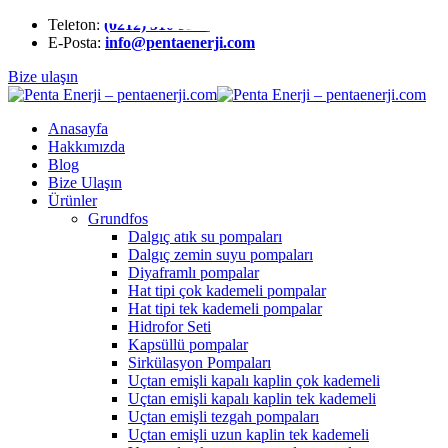
Telefon:
(0212) 510 9991
E-Posta:
info@pentaenerji.com
Bize ulaşın
Anasayfa
Hakkımızda
Blog
Bize Ulaşın
Ürünler
Grundfos
Dalgıç atık su pompaları
Dalgıç zemin suyu pompaları
Diyaframlı pompalar
Hat tipi çok kademeli pompalar
Hat tipi tek kademeli pompalar
Hidrofor Seti
Kapsüllü pompalar
Sirkülasyon Pompaları
Uçtan emişli kapalı kaplin çok kademeli
Uçtan emişli kapalı kaplin tek kademeli
Uçtan emişli tezgah pompaları
Uçtan emişli uzun kaplin tek kademeli