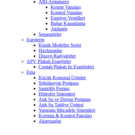
ARI-Armaturen
Kesme Vanaları
Kontrol Vanaları
Emniyet Ventilleri
Buhar Kapanlama
Aktüatör
Separatörler
Euroterm
Klasik Modeller Serisi
Havlupanlar
Dizayn Radyatörler
APV Plakalı Eşanjörler
Contalı Plakalı Isı Eşanjörleri
Etna
Küçük Konutsal Ürünler
Sirkülasyon Pompası
Santrifüj Pompa
Hidrofor Sistemleri
Atık Su ve Drenaj Pompası
Atık Su Tahliye Ünitesi
Yangınla Mücadele Sistemleri
Koruma & Kontrol Panoları
Aksesuarlar