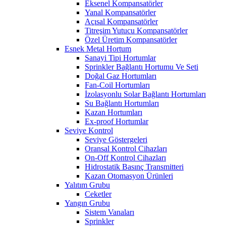
Eksenel Kompansatörler
Yanal Kompansatörler
Açısal Kompansatörler
Titreşim Yutucu Kompansatörler
Özel Üretim Kompansatörler
Esnek Metal Hortum
Sanayi Tipi Hortumlar
Sprinkler Bağlantı Hortumu Ve Seti
Doğal Gaz Hortumları
Fan-Coil Hortumları
İzolasyonlu Solar Bağlantı Hortumları
Su Bağlantı Hortumları
Kazan Hortumları
Ex-proof Hortumlar
Seviye Kontrol
Seviye Göstergeleri
Oransal Kontrol Cihazları
On-Off Kontrol Cihazları
Hidrostatik Basınç Transmitteri
Kazan Otomasyon Ürünleri
Yalıtım Grubu
Ceketler
Yangın Grubu
Sistem Vanaları
Sprinkler