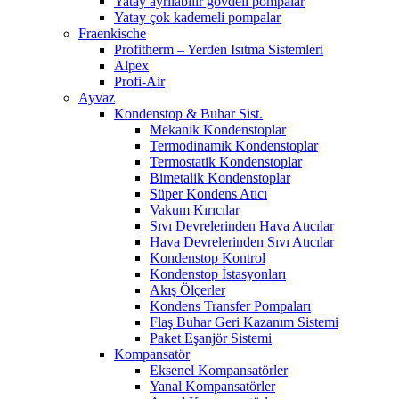
Yatay ayrılabilir gövdeli pompalar
Yatay çok kademeli pompalar
Fraenkische
Profitherm – Yerden Isıtma Sistemleri
Alpex
Profi-Air
Ayvaz
Kondenstop & Buhar Sist.
Mekanik Kondenstoplar
Termodinamik Kondenstoplar
Termostatik Kondenstoplar
Bimetalik Kondenstoplar
Süper Kondens Atıcı
Vakum Kırıcılar
Sıvı Devrelerinden Hava Atıcılar
Hava Devrelerinden Sıvı Atıcılar
Kondenstop Kontrol
Kondenstop İstasyonları
Akış Ölçerler
Kondens Transfer Pompaları
Flaş Buhar Geri Kazanım Sistemi
Paket Eşanjör Sistemi
Kompansatör
Eksenel Kompansatörler
Yanal Kompansatörler