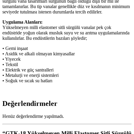
sürgülü vana tasarımları sürgünün bağlı olduğu dişli bir mil ile
tamamlanırlar. Bu tip vanalar genellikle düz ve kısılmanın minimum
seviyede tutulması istenen durumlarda tercih edilirler.
Uygulama Alanları:
Yükselmeyen milli elastomer sitli sürgülü vanalar pek çok
endüstride yoğun olarak musluk suyu ve su arıtma uygulamalarında
kullanılırlar. Bu endüstilerin bazıları şöyledir;
• Gemi inşaat
• Asidik ve alkali olmayan kimyasallar
• Yiyecek
• Tekstil
• Elektrik ve güç santralleri
• Metalurji ve enerji sistemleri
• Soğuk ve sıcak su hatları
Değerlendirmeler
Henüz değerlendirme yapılmadı.
“GTK-18 Yükselmeyen Milli Elastomer Sitli Sürgülü