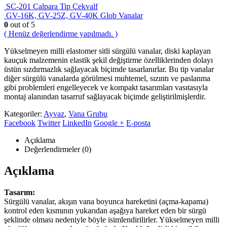
SC-201 Çalpara Tip Çekvalf
GV-16K, GV-25Z, GV-40K Glob Vanalar
0
out of 5
( Henüz değerlendirme yapılmadı. )
Yükselmeyen milli elastomer sitli sürgülü vanalar, diski kaplayan
kauçuk malzemenin elastik şekil değiştirme özelliklerinden dolayı
üstün sızdırmazlık sağlayacak biçimde tasarlanırlar. Bu tip vanalar
diğer sürgülü vanalarda görülmesi muhtemel, sızıntı ve paslanma
gibi problemleri engelleyecek ve kompakt tasarımları vasıtasıyla
montaj alanından tasarruf sağlayacak biçimde geliştirilmişlerdir.
Kategoriler:
Ayvaz
,
Vana Grubu
Facebook
Twitter
LinkedIn
Google +
E-posta
Açıklama
Değerlendirmeler (0)
Açıklama
Tasarım:
Sürgülü vanalar, akışın vana boyunca hareketini (açma-kapama)
kontrol eden kısmının yukarıdan aşağıya hareket eden bir sürgü
şeklinde olması nedeniyle böyle isimlendirilirler. Yükselmeyen milli