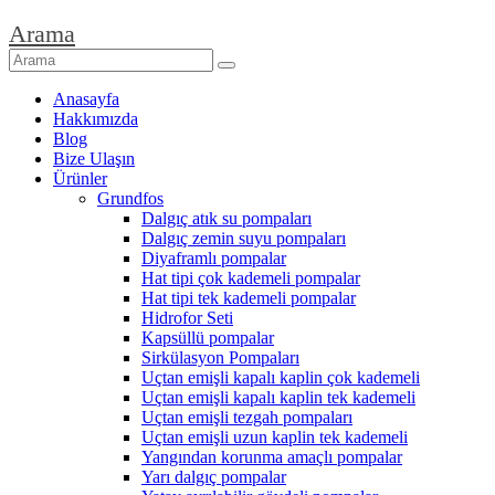
Arama
Anasayfa
Hakkımızda
Blog
Bize Ulaşın
Ürünler
Grundfos
Dalgıç atık su pompaları
Dalgıç zemin suyu pompaları
Diyaframlı pompalar
Hat tipi çok kademeli pompalar
Hat tipi tek kademeli pompalar
Hidrofor Seti
Kapsüllü pompalar
Sirkülasyon Pompaları
Uçtan emişli kapalı kaplin çok kademeli
Uçtan emişli kapalı kaplin tek kademeli
Uçtan emişli tezgah pompaları
Uçtan emişli uzun kaplin tek kademeli
Yangından korunma amaçlı pompalar
Yarı dalgıç pompalar