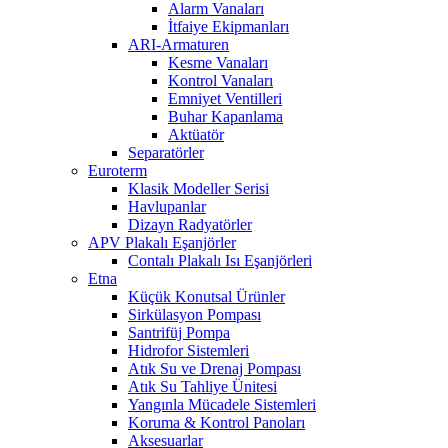
Alarm Vanaları
İtfaiye Ekipmanları
ARI-Armaturen
Kesme Vanaları
Kontrol Vanaları
Emniyet Ventilleri
Buhar Kapanlama
Aktüatör
Separatörler
Euroterm
Klasik Modeller Serisi
Havlupanlar
Dizayn Radyatörler
APV Plakalı Eşanjörler
Contalı Plakalı Isı Eşanjörleri
Etna
Küçük Konutsal Ürünler
Sirkülasyon Pompası
Santrifüj Pompa
Hidrofor Sistemleri
Atık Su ve Drenaj Pompası
Atık Su Tahliye Ünitesi
Yangınla Mücadele Sistemleri
Koruma & Kontrol Panoları
Aksesuarlar