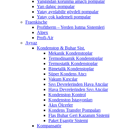
Yangından korunma amaçlı pompalar
Yarı dalgıç pompalar
Yatay ayrılabilir gövdeli pompalar
Yatay çok kademeli pompalar
Fraenkische
Profitherm – Yerden Isıtma Sistemleri
Alpex
Profi-Air
Ayvaz
Kondenstop & Buhar Sist.
Mekanik Kondenstoplar
Termodinamik Kondenstoplar
Termostatik Kondenstoplar
Bimetalik Kondenstoplar
Süper Kondens Atıcı
Vakum Kırıcılar
Sıvı Devrelerinden Hava Atıcılar
Hava Devrelerinden Sıvı Atıcılar
Kondenstop Kontrol
Kondenstop İstasyonları
Akış Ölçerler
Kondens Transfer Pompaları
Flaş Buhar Geri Kazanım Sistemi
Paket Eşanjör Sistemi
Kompansatör