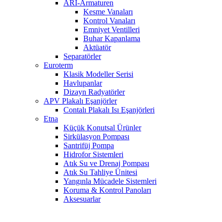
ARI-Armaturen
Kesme Vanaları
Kontrol Vanaları
Emniyet Ventilleri
Buhar Kapanlama
Aktüatör
Separatörler
Euroterm
Klasik Modeller Serisi
Havlupanlar
Dizayn Radyatörler
APV Plakalı Eşanjörler
Contalı Plakalı Isı Eşanjörleri
Etna
Küçük Konutsal Ürünler
Sirkülasyon Pompası
Santrifüj Pompa
Hidrofor Sistemleri
Atık Su ve Drenaj Pompası
Atık Su Tahliye Ünitesi
Yangınla Mücadele Sistemleri
Koruma & Kontrol Panoları
Aksesuarlar