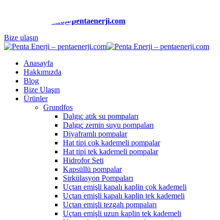
Telefon:
(0212) 510 9991
E-Posta:
info@pentaenerji.com
Bize ulaşın
Anasayfa
Hakkımızda
Blog
Bize Ulaşın
Ürünler
Grundfos
Dalgıç atık su pompaları
Dalgıç zemin suyu pompaları
Diyaframlı pompalar
Hat tipi çok kademeli pompalar
Hat tipi tek kademeli pompalar
Hidrofor Seti
Kapsüllü pompalar
Sirkülasyon Pompaları
Uçtan emişli kapalı kaplin çok kademeli
Uçtan emişli kapalı kaplin tek kademeli
Uçtan emişli tezgah pompaları
Uçtan emişli uzun kaplin tek kademeli