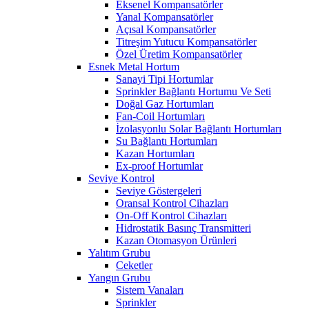
Eksenel Kompansatörler
Yanal Kompansatörler
Açısal Kompansatörler
Titreşim Yutucu Kompansatörler
Özel Üretim Kompansatörler
Esnek Metal Hortum
Sanayi Tipi Hortumlar
Sprinkler Bağlantı Hortumu Ve Seti
Doğal Gaz Hortumları
Fan-Coil Hortumları
İzolasyonlu Solar Bağlantı Hortumları
Su Bağlantı Hortumları
Kazan Hortumları
Ex-proof Hortumlar
Seviye Kontrol
Seviye Göstergeleri
Oransal Kontrol Cihazları
On-Off Kontrol Cihazları
Hidrostatik Basınç Transmitteri
Kazan Otomasyon Ürünleri
Yalıtım Grubu
Ceketler
Yangın Grubu
Sistem Vanaları
Sprinkler