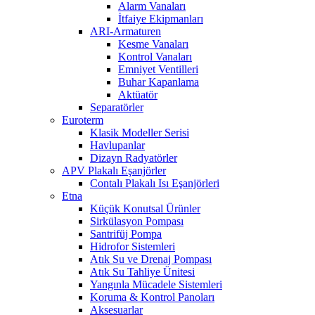
Alarm Vanaları
İtfaiye Ekipmanları
ARI-Armaturen
Kesme Vanaları
Kontrol Vanaları
Emniyet Ventilleri
Buhar Kapanlama
Aktüatör
Separatörler
Euroterm
Klasik Modeller Serisi
Havlupanlar
Dizayn Radyatörler
APV Plakalı Eşanjörler
Contalı Plakalı Isı Eşanjörleri
Etna
Küçük Konutsal Ürünler
Sirkülasyon Pompası
Santrifüj Pompa
Hidrofor Sistemleri
Atık Su ve Drenaj Pompası
Atık Su Tahliye Ünitesi
Yangınla Mücadele Sistemleri
Koruma & Kontrol Panoları
Aksesuarlar