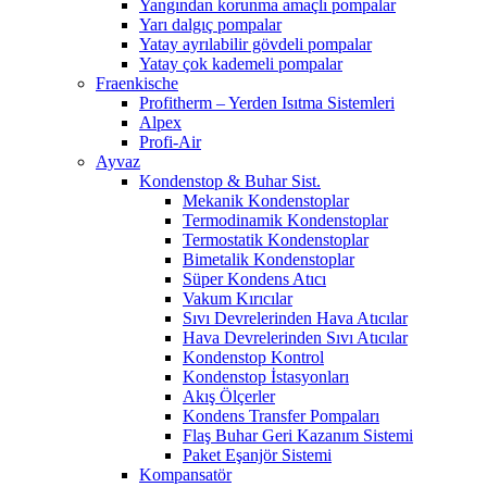
Yangından korunma amaçlı pompalar
Yarı dalgıç pompalar
Yatay ayrılabilir gövdeli pompalar
Yatay çok kademeli pompalar
Fraenkische
Profitherm – Yerden Isıtma Sistemleri
Alpex
Profi-Air
Ayvaz
Kondenstop & Buhar Sist.
Mekanik Kondenstoplar
Termodinamik Kondenstoplar
Termostatik Kondenstoplar
Bimetalik Kondenstoplar
Süper Kondens Atıcı
Vakum Kırıcılar
Sıvı Devrelerinden Hava Atıcılar
Hava Devrelerinden Sıvı Atıcılar
Kondenstop Kontrol
Kondenstop İstasyonları
Akış Ölçerler
Kondens Transfer Pompaları
Flaş Buhar Geri Kazanım Sistemi
Paket Eşanjör Sistemi
Kompansatör