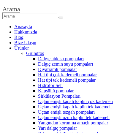
Arama
Anasayfa
Hakkımızda
Blog
Bize Ulaşın
Ürünler
Grundfos
Dalgıç atık su pompaları
Dalgıç zemin suyu pompaları
Diyaframlı pompalar
Hat tipi çok kademeli pompalar
Hat tipi tek kademeli pompalar
Hidrofor Seti
Kapsüllü pompalar
Sirkülasyon Pompaları
Uçtan emişli kapalı kaplin çok kademeli
Uçtan emişli kapalı kaplin tek kademeli
Uçtan emişli tezgah pompaları
Uçtan emişli uzun kaplin tek kademeli
Yangından korunma amaçlı pompalar
Yarı dalgıç pompalar