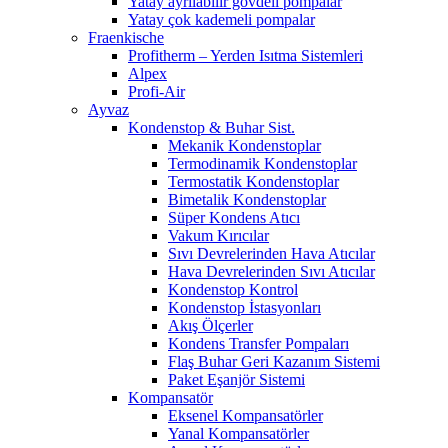
Yatay ayrılabilir gövdeli pompalar
Yatay çok kademeli pompalar
Fraenkische
Profitherm – Yerden Isıtma Sistemleri
Alpex
Profi-Air
Ayvaz
Kondenstop & Buhar Sist.
Mekanik Kondenstoplar
Termodinamik Kondenstoplar
Termostatik Kondenstoplar
Bimetalik Kondenstoplar
Süper Kondens Atıcı
Vakum Kırıcılar
Sıvı Devrelerinden Hava Atıcılar
Hava Devrelerinden Sıvı Atıcılar
Kondenstop Kontrol
Kondenstop İstasyonları
Akış Ölçerler
Kondens Transfer Pompaları
Flaş Buhar Geri Kazanım Sistemi
Paket Eşanjör Sistemi
Kompansatör
Eksenel Kompansatörler
Yanal Kompansatörler