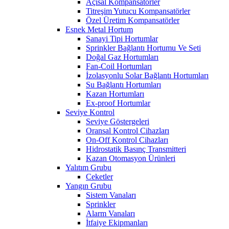
Açısal Kompansatörler
Titreşim Yutucu Kompansatörler
Özel Üretim Kompansatörler
Esnek Metal Hortum
Sanayi Tipi Hortumlar
Sprinkler Bağlantı Hortumu Ve Seti
Doğal Gaz Hortumları
Fan-Coil Hortumları
İzolasyonlu Solar Bağlantı Hortumları
Su Bağlantı Hortumları
Kazan Hortumları
Ex-proof Hortumlar
Seviye Kontrol
Seviye Göstergeleri
Oransal Kontrol Cihazları
On-Off Kontrol Cihazları
Hidrostatik Basınç Transmitteri
Kazan Otomasyon Ürünleri
Yalıtım Grubu
Ceketler
Yangın Grubu
Sistem Vanaları
Sprinkler
Alarm Vanaları
İtfaiye Ekipmanları