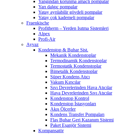
Yangından korunma amaçlı pompalar
Yarı dalgıç pompalar
Yatay ayrılabilir gövdeli pompalar
Yatay çok kademeli pompalar
Fraenkische
Profitherm – Yerden Isıtma Sistemleri
Alpex
Profi-Air
Ayvaz
Kondenstop & Buhar Sist.
Mekanik Kondenstoplar
Termodinamik Kondenstoplar
Termostatik Kondenstoplar
Bimetalik Kondenstoplar
Süper Kondens Atıcı
Vakum Kırıcılar
Sıvı Devrelerinden Hava Atıcılar
Hava Devrelerinden Sıvı Atıcılar
Kondenstop Kontrol
Kondenstop İstasyonları
Akış Ölçerler
Kondens Transfer Pompaları
Flaş Buhar Geri Kazanım Sistemi
Paket Eşanjör Sistemi
Kompansatör