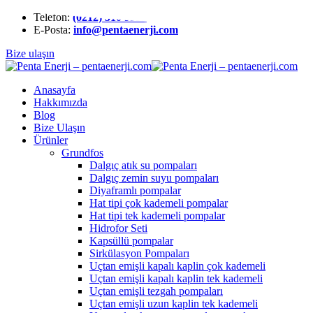
Telefon:
(0212) 510 9991
E-Posta:
info@pentaenerji.com
Bize ulaşın
Anasayfa
Hakkımızda
Blog
Bize Ulaşın
Ürünler
Grundfos
Dalgıç atık su pompaları
Dalgıç zemin suyu pompaları
Diyaframlı pompalar
Hat tipi çok kademeli pompalar
Hat tipi tek kademeli pompalar
Hidrofor Seti
Kapsüllü pompalar
Sirkülasyon Pompaları
Uçtan emişli kapalı kaplin çok kademeli
Uçtan emişli kapalı kaplin tek kademeli
Uçtan emişli tezgah pompaları
Uçtan emişli uzun kaplin tek kademeli