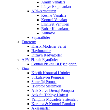
Alarm Vanaları
İtfaiye Ekipmanları
ARI-Armaturen
Kesme Vanaları
Kontrol Vanaları
Emniyet Ventilleri
Buhar Kapanlama
Aktüatör
Separatörler
Euroterm
Klasik Modeller Serisi
Havlupanlar
Dizayn Radyatörler
APV Plakalı Eşanjörler
Contalı Plakalı Isı Eşanjörleri
Etna
Küçük Konutsal Ürünler
Sirkülasyon Pompası
Santrifüj Pompa
Hidrofor Sistemleri
Atık Su ve Drenaj Pompası
Atık Su Tahliye Ünitesi
Yangınla Mücadele Sistemleri
Koruma & Kontrol Panoları
Aksesuarlar