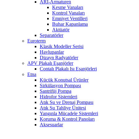
ARI-Armaturen
Kesme Vanaları
Kontrol Vanaları
Emniyet Ventilleri
Buhar Kapanlama
Aktüatör
Separatörler
Euroterm
Klasik Modeller Serisi
Havlupanlar
Dizayn Radyatörler
APV Plakalı Eşanjörler
Contalı Plakalı Isı Eşanjörleri
Etna
Küçük Konutsal Ürünler
Sirkülasyon Pompası
Santrifüj Pompa
Hidrofor Sistemleri
Atık Su ve Drenaj Pompası
Atık Su Tahliye Ünitesi
Yangınla Mücadele Sistemleri
Koruma & Kontrol Panoları
Aksesuarlar