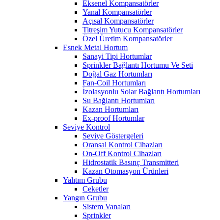
Eksenel Kompansatörler
Yanal Kompansatörler
Açısal Kompansatörler
Titreşim Yutucu Kompansatörler
Özel Üretim Kompansatörler
Esnek Metal Hortum
Sanayi Tipi Hortumlar
Sprinkler Bağlantı Hortumu Ve Seti
Doğal Gaz Hortumları
Fan-Coil Hortumları
İzolasyonlu Solar Bağlantı Hortumları
Su Bağlantı Hortumları
Kazan Hortumları
Ex-proof Hortumlar
Seviye Kontrol
Seviye Göstergeleri
Oransal Kontrol Cihazları
On-Off Kontrol Cihazları
Hidrostatik Basınç Transmitteri
Kazan Otomasyon Ürünleri
Yalıtım Grubu
Ceketler
Yangın Grubu
Sistem Vanaları
Sprinkler