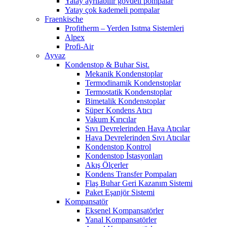
Yatay ayrılabilir gövdeli pompalar
Yatay çok kademeli pompalar
Fraenkische
Profitherm – Yerden Isıtma Sistemleri
Alpex
Profi-Air
Ayvaz
Kondenstop & Buhar Sist.
Mekanik Kondenstoplar
Termodinamik Kondenstoplar
Termostatik Kondenstoplar
Bimetalik Kondenstoplar
Süper Kondens Atıcı
Vakum Kırıcılar
Sıvı Devrelerinden Hava Atıcılar
Hava Devrelerinden Sıvı Atıcılar
Kondenstop Kontrol
Kondenstop İstasyonları
Akış Ölçerler
Kondens Transfer Pompaları
Flaş Buhar Geri Kazanım Sistemi
Paket Eşanjör Sistemi
Kompansatör
Eksenel Kompansatörler
Yanal Kompansatörler