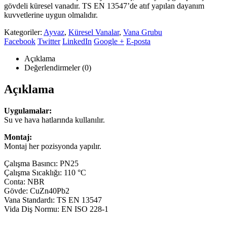
gövdeli küresel vanadır. TS EN 13547’de atıf yapılan dayanım
kuvvetlerine uygun olmalıdır.
Kategoriler:
Ayvaz
,
Küresel Vanalar
,
Vana Grubu
Facebook
Twitter
LinkedIn
Google +
E-posta
Açıklama
Değerlendirmeler (0)
Açıklama
Uygulamalar:
Su ve hava hatlarında kullanılır.
Montaj:
Montaj her pozisyonda yapılır.
Çalışma Basıncı: PN25
Çalışma Sıcaklığı: 110 °C
Conta: NBR
Gövde: CuZn40Pb2
Vana Standardı: TS EN 13547
Vida Diş Normu: EN ISO 228-1