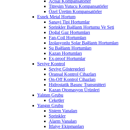
Açısal Kompansatörler
Titreşim Yutucu Kompansatörler
Özel Üretim Kompansatörler
Esnek Metal Hortum
Sanayi Tipi Hortumlar
Sprinkler Bağlantı Hortumu Ve Seti
Doğal Gaz Hortumları
Fan-Coil Hortumları
İzolasyonlu Solar Bağlantı Hortumları
Su Bağlantı Hortumları
Kazan Hortumları
Ex-proof Hortumlar
Seviye Kontrol
Seviye Göstergeleri
Oransal Kontrol Cihazları
On-Off Kontrol Cihazları
Hidrostatik Basınç Transmitteri
Kazan Otomasyon Ürünleri
Yalıtım Grubu
Ceketler
Yangın Grubu
Sistem Vanaları
Sprinkler
Alarm Vanaları
İtfaiye Ekipmanları