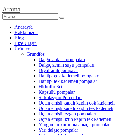
Arama
Anasayfa
Hakkımızda
Blog
Bize Ulaşın
Ürünler
Grundfos
Dalgıç atık su pompaları
Dalgıç zemin suyu pompaları
Diyaframlı pompalar
Hat tipi çok kademeli pompalar
Hat tipi tek kademeli pompalar
Hidrofor Seti
Kapsüllü pompalar
Sirkülasyon Pompaları
Uçtan emişli kapalı kaplin çok kademeli
Uçtan emişli kapalı kaplin tek kademeli
Uçtan emişli tezgah pompaları
Uçtan emişli uzun kaplin tek kademeli
Yangından korunma amaçlı pompalar
Yarı dalgıç pompalar