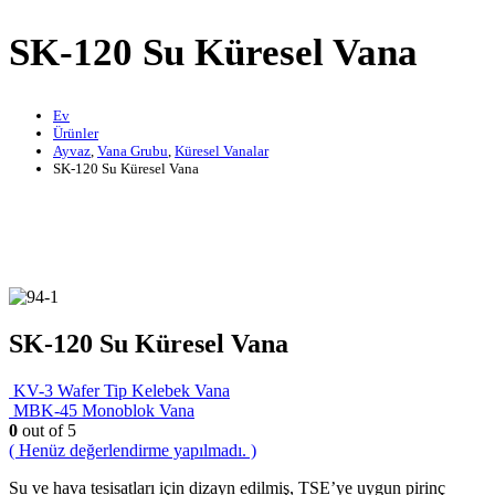
SK-120 Su Küresel Vana
Ev
Ürünler
Ayvaz
,
Vana Grubu
,
Küresel Vanalar
SK-120 Su Küresel Vana
SK-120 Su Küresel Vana
KV-3 Wafer Tip Kelebek Vana
MBK-45 Monoblok Vana
0
out of 5
( Henüz değerlendirme yapılmadı. )
Su ve hava tesisatları için dizayn edilmiş, TSE’ye uygun pirinç