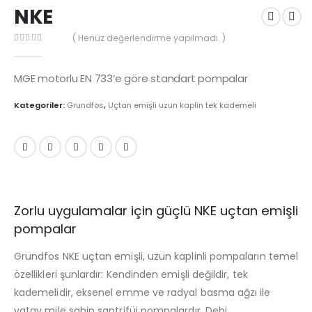
NKE
( Henüz değerlendirme yapılmadı. )
0
out of 5
MGE motorlu EN 733’e göre standart pompalar
Kategoriler:
Grundfos
,
Uçtan emişli uzun kaplin tek kademeli
Zorlu uygulamalar için güçlü NKE uçtan emişli
pompalar
Grundfos NKE uçtan emişli, uzun kaplinli pompaların temel
özellikleri şunlardır: Kendinden emişli değildir, tek
kademelidir, eksenel emme ve radyal basma ağzı ile
yatay mile sahip santrifüj pompalardır. Debi