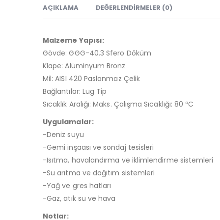
AÇIKLAMA
DEĞERLENDIRMELER (0)
Malzeme Yapısı:
Gövde: GGG-40.3 Sfero Döküm
Klape: Alüminyum Bronz
Mil: AISI 420 Paslanmaz Çelik
Bağlantılar: Lug Tip
Sıcaklık Aralığı: Maks. Çalışma Sıcaklığı: 80 ºC
Uygulamalar:
-Deniz suyu
-Gemi inşaası ve sondaj tesisleri
-Isıtma, havalandırma ve iklimlendirme sistemleri
-Su arıtma ve dağıtım sistemleri
-Yağ ve gres hatları
-Gaz, atık su ve hava
Notlar: