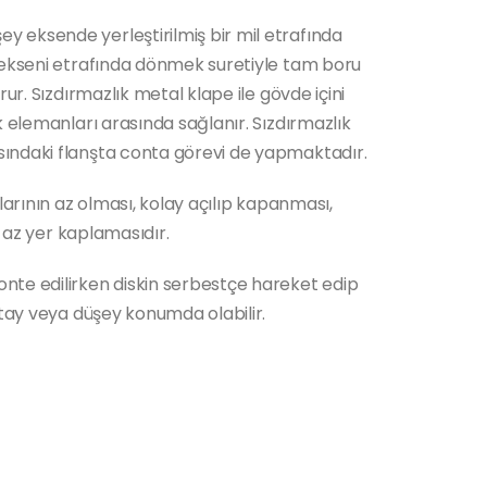
 eksende yerleştirilmiş bir mil etrafında
 ekseni etrafında dönmek suretiyle tam boru
rur. Sızdırmazlık metal klape ile gövde içini
k elemanları arasında sağlanır. Sızdırmazlık
ındaki flanşta conta görevi de yapmaktadır.
larının az olması, kolay açılıp kapanması,
e az yer kaplamasıdır.
nte edilirken diskin serbestçe hareket edip
atay veya düşey konumda olabilir.