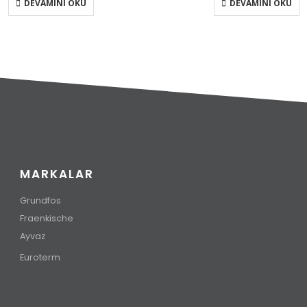
DEVAMINI OKU
DEVAMINI OKU
MARKALAR
Grundfos
Fraenkische
Ayvaz
Euroterm