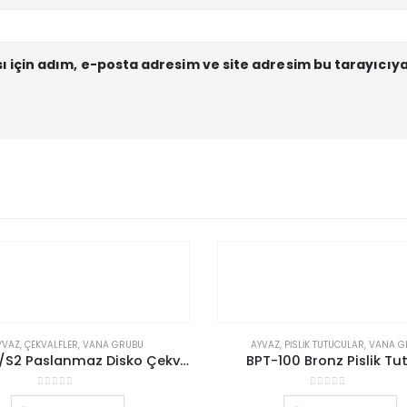
için adım, e-posta adresim ve site adresim bu tarayıcıya
YVAZ
,
ÇEKVALFLER
,
VANA GRUBU
AYVAZ
,
PISLIK TUTUCULAR
,
VANA G
ÇV-10S1/S2 Paslanmaz Disko Çekvalf
BPT-100 Bronz Pislik Tu
0
5 üzerinden
0
5 üzerinden