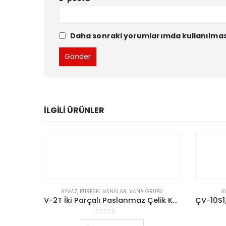
Daha sonraki yorumlarımda kullanılması 
İLGILI ÜRÜNLER
AYVAZ
,
KÜRESEL VANALAR
,
VANA GRUBU
A
V-2T İki Parçalı Paslanmaz Çelik Küresel Vana
0
5 üzerinden