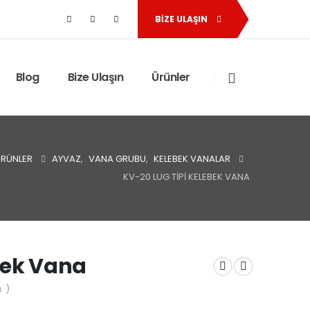
BIZE ULAŞIN
Blog
Bize Ulaşın
Ürünler
RÜNLER
AYVAZ
,
VANA GRUBU
,
KELEBEK VANALAR
KV-20 LUG TIPI KELEBEK VANA
bek Vana
. )