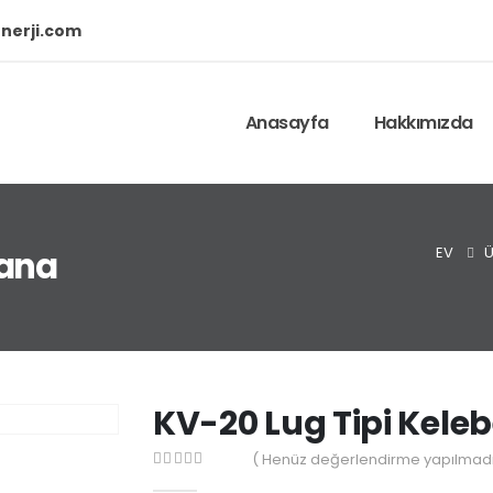
nerji.com
Anasayfa
Hakkımızda
EV
Ü
Vana
KV-20 Lug Tipi Kele
( Henüz değerlendirme yapılmadı
0
out of 5