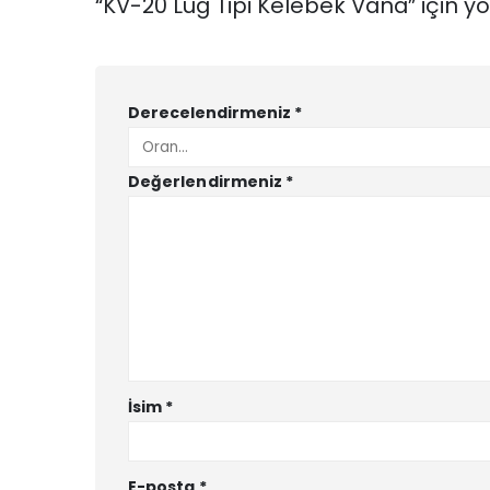
“KV-20 Lug Tipi Kelebek Vana” için yor
Derecelendirmeniz
*
Değerlendirmeniz
*
İsim
*
E-posta
*