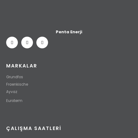
Penta Enerji
MARKALAR
Grundfos
Fraenkische
Ayvaz
Euroterm
ÇALIŞMA SAATLERI