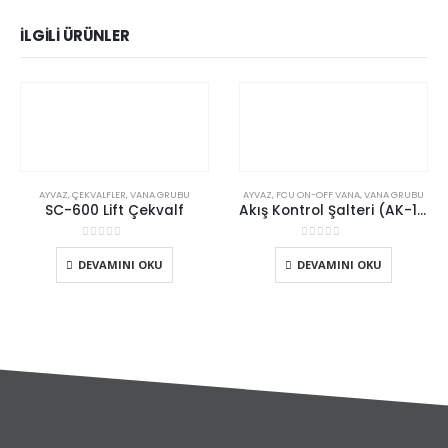
İLGILI ÜRÜNLER
AYVAZ
,
ÇEKVALFLER
,
VANA GRUBU
AYVAZ
,
FCU ON-OFF VANA
,
VANA GRUBU
SC-600 Lift Çekvalf
Akış Kontrol Şalteri (AK-100)
0
5 üzerinden
0
5 üzerinden
DEVAMINI OKU
DEVAMINI OKU