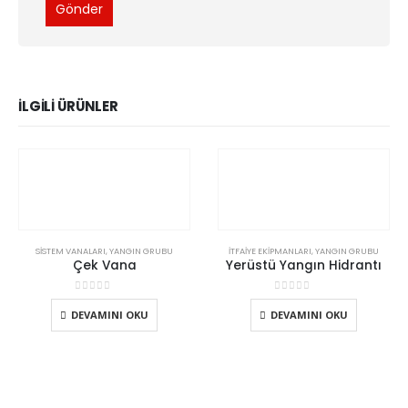
İLGILI ÜRÜNLER
SISTEM VANALARI
,
YANGIN GRUBU
İTFAIYE EKIPMANLARI
,
YANGIN GRUBU
Çek Vana
Yerüstü Yangın Hidrantı
0
5 üzerinden
0
5 üzerinden
DEVAMINI OKU
DEVAMINI OKU