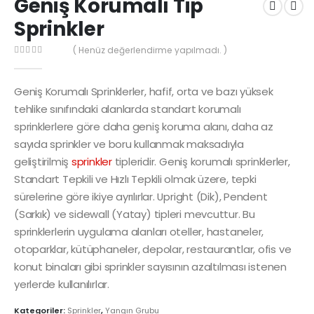
Geniş Korumalı Tip
Sprinkler
( Henüz değerlendirme yapılmadı. )
0
out of 5
Geniş Korumalı Sprinklerler, hafif, orta ve bazı yüksek
tehlike sınıfındaki alanlarda standart korumalı
sprinklerlere göre daha geniş koruma alanı, daha az
sayıda sprinkler ve boru kullanmak maksadıyla
geliştirilmiş
sprinkler
tipleridir. Geniş korumalı sprinklerler,
Standart Tepkili ve Hızlı Tepkili olmak üzere, tepki
sürelerine göre ikiye ayrılırlar. Upright (Dik), Pendent
(Sarkık) ve sidewall (Yatay) tipleri mevcuttur. Bu
sprinklerlerin uygulama alanları oteller, hastaneler,
otoparklar, kütüphaneler, depolar, restaurantlar, ofis ve
konut binaları gibi sprinkler sayısının azaltılması istenen
yerlerde kullanılırlar.
Kategoriler:
Sprinkler
,
Yangın Grubu