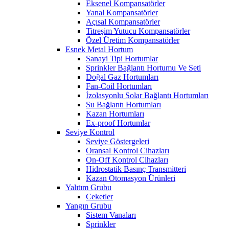
Eksenel Kompansatörler
Yanal Kompansatörler
Açısal Kompansatörler
Titreşim Yutucu Kompansatörler
Özel Üretim Kompansatörler
Esnek Metal Hortum
Sanayi Tipi Hortumlar
Sprinkler Bağlantı Hortumu Ve Seti
Doğal Gaz Hortumları
Fan-Coil Hortumları
İzolasyonlu Solar Bağlantı Hortumları
Su Bağlantı Hortumları
Kazan Hortumları
Ex-proof Hortumlar
Seviye Kontrol
Seviye Göstergeleri
Oransal Kontrol Cihazları
On-Off Kontrol Cihazları
Hidrostatik Basınç Transmitteri
Kazan Otomasyon Ürünleri
Yalıtım Grubu
Ceketler
Yangın Grubu
Sistem Vanaları
Sprinkler