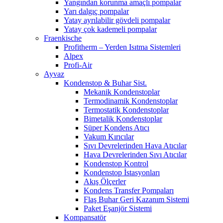
Yangından korunma amaçlı pompalar
Yarı dalgıç pompalar
Yatay ayrılabilir gövdeli pompalar
Yatay çok kademeli pompalar
Fraenkische
Profitherm – Yerden Isıtma Sistemleri
Alpex
Profi-Air
Ayvaz
Kondenstop & Buhar Sist.
Mekanik Kondenstoplar
Termodinamik Kondenstoplar
Termostatik Kondenstoplar
Bimetalik Kondenstoplar
Süper Kondens Atıcı
Vakum Kırıcılar
Sıvı Devrelerinden Hava Atıcılar
Hava Devrelerinden Sıvı Atıcılar
Kondenstop Kontrol
Kondenstop İstasyonları
Akış Ölçerler
Kondens Transfer Pompaları
Flaş Buhar Geri Kazanım Sistemi
Paket Eşanjör Sistemi
Kompansatör