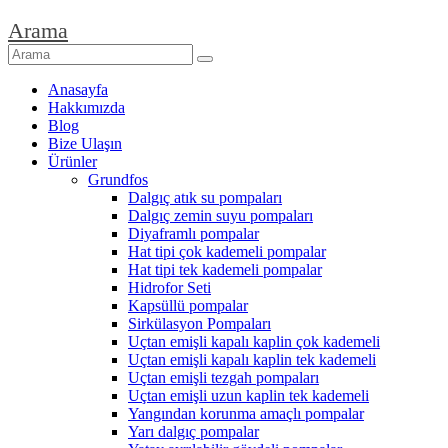
Arama
Anasayfa
Hakkımızda
Blog
Bize Ulaşın
Ürünler
Grundfos
Dalgıç atık su pompaları
Dalgıç zemin suyu pompaları
Diyaframlı pompalar
Hat tipi çok kademeli pompalar
Hat tipi tek kademeli pompalar
Hidrofor Seti
Kapsüllü pompalar
Sirkülasyon Pompaları
Uçtan emişli kapalı kaplin çok kademeli
Uçtan emişli kapalı kaplin tek kademeli
Uçtan emişli tezgah pompaları
Uçtan emişli uzun kaplin tek kademeli
Yangından korunma amaçlı pompalar
Yarı dalgıç pompalar