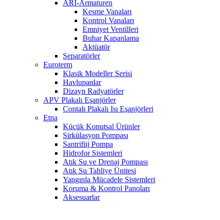
ARI-Armaturen
Kesme Vanaları
Kontrol Vanaları
Emniyet Ventilleri
Buhar Kapanlama
Aktüatör
Separatörler
Euroterm
Klasik Modeller Serisi
Havlupanlar
Dizayn Radyatörler
APV Plakalı Eşanjörler
Contalı Plakalı Isı Eşanjörleri
Etna
Küçük Konutsal Ürünler
Sirkülasyon Pompası
Santrifüj Pompa
Hidrofor Sistemleri
Atık Su ve Drenaj Pompası
Atık Su Tahliye Ünitesi
Yangınla Mücadele Sistemleri
Koruma & Kontrol Panoları
Aksesuarlar