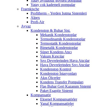
Yatay ayrılabilir gövdeli pompalar
Yatay çok kademeli pompalar
Fraenkische
Profitherm – Yerden Isıtma Sistemleri
Alpex
Profi-Air
Ayvaz
Kondenstop & Buhar Sist.
Mekanik Kondenstoplar
Termodinamik Kondenstoplar
Termostatik Kondenstoplar
Bimetalik Kondenstoplar
Süper Kondens Atıcı
Vakum Kırıcılar
Sıvı Devrelerinden Hava Atıcılar
Hava Devrelerinden Sıvı Atıcılar
Kondenstop Kontrol
Kondenstop İstasyonları
Akış Ölçerler
Kondens Transfer Pompaları
Flaş Buhar Geri Kazanım Sistemi
Paket Eşanjör Sistemi
Kompansatör
Eksenel Kompansatörler
Yanal Kompansatörler