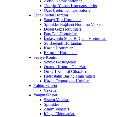
Açısal Kompansatörler
Titreşim Yutucu Kompansatörler
Özel Üretim Kompansatörler
Esnek Metal Hortum
Sanayi Tipi Hortumlar
Sprinkler Bağlantı Hortumu Ve Seti
Doğal Gaz Hortumları
Fan-Coil Hortumları
İzolasyonlu Solar Bağlantı Hortumları
Su Bağlantı Hortumları
Kazan Hortumları
Ex-proof Hortumlar
Seviye Kontrol
Seviye Göstergeleri
Oransal Kontrol Cihazları
On-Off Kontrol Cihazları
Hidrostatik Basınç Transmitteri
Kazan Otomasyon Ürünleri
Yalıtım Grubu
Ceketler
Yangın Grubu
Sistem Vanaları
Sprinkler
Alarm Vanaları
İtfaiye Ekipmanları