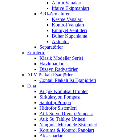
Alarm Vanaları
İtfaiye Ekipmanları
ARI-Armaturen
Kesme Vanaları
Kontrol Vanaları
Emniyet Ventilleri
Buhar Kapanlama
Aktüatör
Separatörler
Euroterm
Klasik Modeller Serisi
Havlupanlar
Dizayn Radyatörler
APV Plakalı Eşanjörler
Contalı Plakalı Isı Eşanjörleri
Etna
Küçük Konutsal Ürünler
Sirkülasyon Pompası
Santrifüj Pompa
Hidrofor Sistemleri
Atık Su ve Drenaj Pompası
Atık Su Tahliye Ünitesi
Yangınla Mücadele Sistemleri
Koruma & Kontrol Panoları
Aksesuarlar