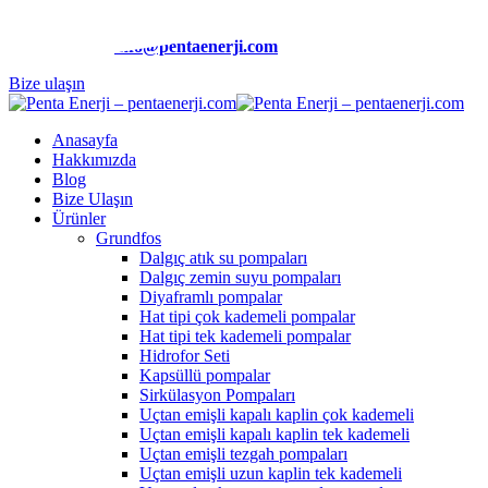
Telefon:
(0212) 510 9991
E-Posta:
info@pentaenerji.com
Bize ulaşın
Anasayfa
Hakkımızda
Blog
Bize Ulaşın
Ürünler
Grundfos
Dalgıç atık su pompaları
Dalgıç zemin suyu pompaları
Diyaframlı pompalar
Hat tipi çok kademeli pompalar
Hat tipi tek kademeli pompalar
Hidrofor Seti
Kapsüllü pompalar
Sirkülasyon Pompaları
Uçtan emişli kapalı kaplin çok kademeli
Uçtan emişli kapalı kaplin tek kademeli
Uçtan emişli tezgah pompaları
Uçtan emişli uzun kaplin tek kademeli