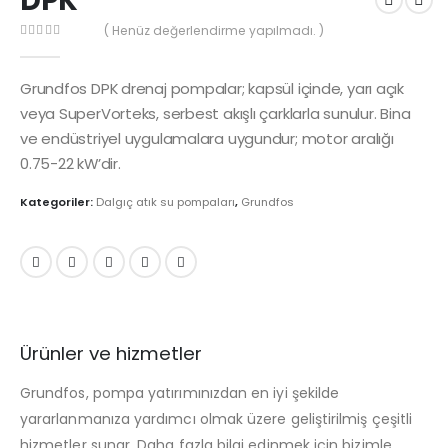
DPK
( Henüz değerlendirme yapılmadı. )
0
out of 5
Grundfos DPK drenaj pompalar; kapsül içinde, yarı açık
veya SuperVorteks, serbest akışlı çarklarla sunulur. Bina
ve endüstriyel uygulamalara uygundur; motor aralığı
0.75-22 kW’dir.
Kategoriler:
Dalgıç atık su pompaları
,
Grundfos
Ürünler ve hizmetler
Grundfos, pompa yatırımınızdan en iyi şekilde
yararlanmanıza yardımcı olmak üzere geliştirilmiş çeşitli
hizmetler sunar. Daha fazla bilgi edinmek için bizimle