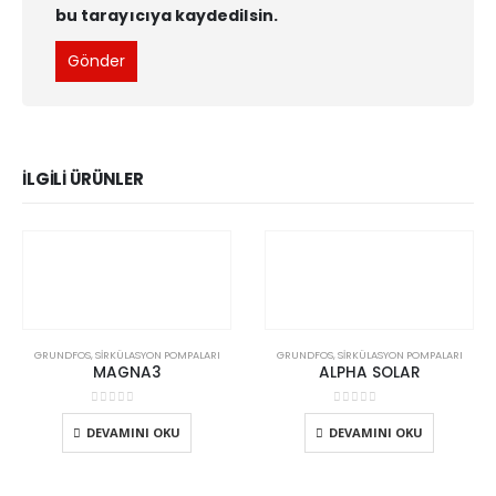
bu tarayıcıya kaydedilsin.
İLGILI ÜRÜNLER
GRUNDFOS
,
SIRKÜLASYON POMPALARI
GRUNDFOS
,
SIRKÜLASYON POMPALARI
MAGNA3
ALPHA SOLAR
0
5 üzerinden
0
5 üzerinden
DEVAMINI OKU
DEVAMINI OKU