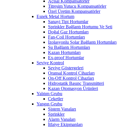
Açısal Kompansatörler
Titreşim Yutucu Kompansatörler
Özel Üretim Kompansatörler
Esnek Metal Hortum
Sanayi Tipi Hortumlar
Sprinkler Bağlantı Hortumu Ve Seti
Doğal Gaz Hortumları
Fan-Coil Hortumları
İzolasyonlu Solar Bağlantı Hortumları
Su Bağlantı Hortumları
Kazan Hortumları
Ex-proof Hortumlar
Seviye Kontrol
Seviye Göstergeleri
Oransal Kontrol Cihazları
On-Off Kontrol Cihazları
Hidrostatik Basınç Transmitteri
Kazan Otomasyon Ürünleri
Yalıtım Grubu
Ceketler
Yangın Grubu
Sistem Vanaları
Sprinkler
Alarm Vanaları
İtfaiye Ekipmanları