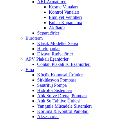
ARI-Armaturen
Kesme Vanaları
Kontrol Vanaları
Emniyet Ventilleri
Buhar Kapanlama
Aktüatör
Separatörler
Euroterm
Klasik Modeller Serisi
Havlupanlar
Dizayn Radyatörler
APV Plakalı Eşanjörler
Contalı Plakalı Isı Eşanjörleri
Etna
Küçük Konutsal Ürünler
Sirkülasyon Pompası
Santrifüj Pompa
Hidrofor Sistemleri
Atık Su ve Drenaj Pompası
Atık Su Tahliye Ünitesi
Yangınla Mücadele Sistemleri
Koruma & Kontrol Panoları
Aksesuarlar