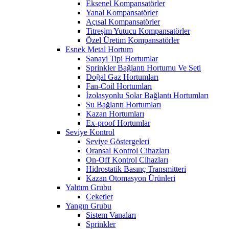
Eksenel Kompansatörler
Yanal Kompansatörler
Açısal Kompansatörler
Titreşim Yutucu Kompansatörler
Özel Üretim Kompansatörler
Esnek Metal Hortum
Sanayi Tipi Hortumlar
Sprinkler Bağlantı Hortumu Ve Seti
Doğal Gaz Hortumları
Fan-Coil Hortumları
İzolasyonlu Solar Bağlantı Hortumları
Su Bağlantı Hortumları
Kazan Hortumları
Ex-proof Hortumlar
Seviye Kontrol
Seviye Göstergeleri
Oransal Kontrol Cihazları
On-Off Kontrol Cihazları
Hidrostatik Basınç Transmitteri
Kazan Otomasyon Ürünleri
Yalıtım Grubu
Ceketler
Yangın Grubu
Sistem Vanaları
Sprinkler