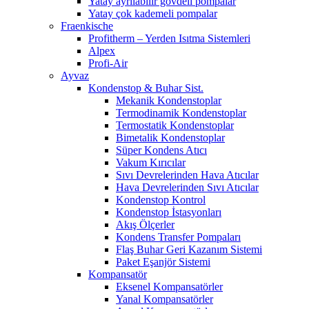
Yatay ayrılabilir gövdeli pompalar
Yatay çok kademeli pompalar
Fraenkische
Profitherm – Yerden Isıtma Sistemleri
Alpex
Profi-Air
Ayvaz
Kondenstop & Buhar Sist.
Mekanik Kondenstoplar
Termodinamik Kondenstoplar
Termostatik Kondenstoplar
Bimetalik Kondenstoplar
Süper Kondens Atıcı
Vakum Kırıcılar
Sıvı Devrelerinden Hava Atıcılar
Hava Devrelerinden Sıvı Atıcılar
Kondenstop Kontrol
Kondenstop İstasyonları
Akış Ölçerler
Kondens Transfer Pompaları
Flaş Buhar Geri Kazanım Sistemi
Paket Eşanjör Sistemi
Kompansatör
Eksenel Kompansatörler
Yanal Kompansatörler