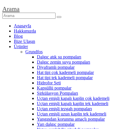
Arama
Anasayfa
Hakkımızda
Blog
Bize Ulaşın
Ürünler
Grundfos
Dalgıç atık su pompaları
Dalgıç zemin suyu pompaları
Diyaframlı pompalar
Hat tipi çok kademeli pompalar
Hat tipi tek kademeli pompalar
Hidrofor Seti
Kapsüllü pompalar
Sirkülasyon Pompaları
Uçtan emişli kapalı kaplin çok kademeli
Uçtan emişli kapalı kaplin tek kademeli
Uçtan emişli tezgah pompaları
Uçtan emişli uzun kaplin tek kademeli
Yangından korunma amaçlı pompalar
Yarı dalgıç pompalar