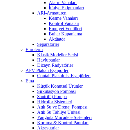
Alarm Vanaları
İtfaiye Ekipmanları
ARI-Armaturen
Kesme Vanaları
Kontrol Vanaları
Emniyet Ventilleri
Buhar Kapanlama
Aktüatör
Separatörler
Euroterm
Klasik Modeller Serisi
Havlupanlar
Dizayn Radyatörler
APV Plakalı Eşanjörler
Contalı Plakalı Isı Eşanjörleri
Etna
Küçük Konutsal Ürünler
Sirkülasyon Pompası
Santrifüj Pompa
Hidrofor Sistemleri
Atık Su ve Drenaj Pompası
Atık Su Tahliye Ünitesi
Yangınla Mücadele Sistemleri
Koruma & Kontrol Panoları
Aksesuarlar