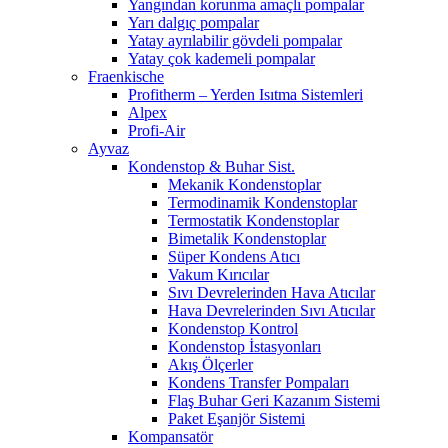
Yangından korunma amaçlı pompalar
Yarı dalgıç pompalar
Yatay ayrılabilir gövdeli pompalar
Yatay çok kademeli pompalar
Fraenkische
Profitherm – Yerden Isıtma Sistemleri
Alpex
Profi-Air
Ayvaz
Kondenstop & Buhar Sist.
Mekanik Kondenstoplar
Termodinamik Kondenstoplar
Termostatik Kondenstoplar
Bimetalik Kondenstoplar
Süper Kondens Atıcı
Vakum Kırıcılar
Sıvı Devrelerinden Hava Atıcılar
Hava Devrelerinden Sıvı Atıcılar
Kondenstop Kontrol
Kondenstop İstasyonları
Akış Ölçerler
Kondens Transfer Pompaları
Flaş Buhar Geri Kazanım Sistemi
Paket Eşanjör Sistemi
Kompansatör