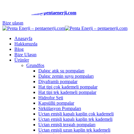
Telefon:
(0212) 510 9991
E-Posta:
info@pentaenerji.com
Bize ulaşın
Anasayfa
Hakkımızda
Blog
Bize Ulaşın
Ürünler
Grundfos
Dalgıç atık su pompaları
Dalgıç zemin suyu pompaları
Diyaframlı pompalar
Hat tipi çok kademeli pompalar
Hat tipi tek kademeli pompalar
Hidrofor Seti
Kapsüllü pompalar
Sirkülasyon Pompaları
Uçtan emişli kapalı kaplin çok kademeli
Uçtan emişli kapalı kaplin tek kademeli
Uçtan emişli tezgah pompaları
Uçtan emişli uzun kaplin tek kademeli