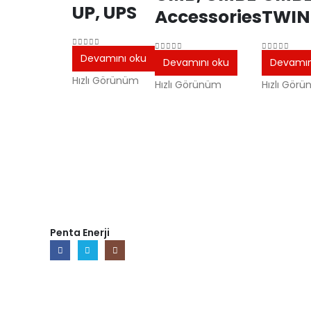
UP, UPS
Accessories
TWIN
0
5 üzerinden
Devamını oku
0
5 üzerinden
0
5 üzerind
Devamını oku
Devamın
Hızlı Görünüm
Hızlı Görünüm
Hızlı Gör
Penta Enerji