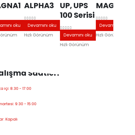
GNA1
ALPHA3
UP, UPS
MAGNA3
100 Serisi
erinden
0
5 üzerinden
0
5 üzerinden
amını oku
Devamını oku
Devamını oku
0
5 üzerinden
 Görünüm
Hızlı Görünüm
Devamını oku
Hızlı Görünüm
Hızlı Görünüm
alışma Saatleri
a içi: 8.30 - 17:00
artesi: 9:30 - 15:00
ar: Kapalı