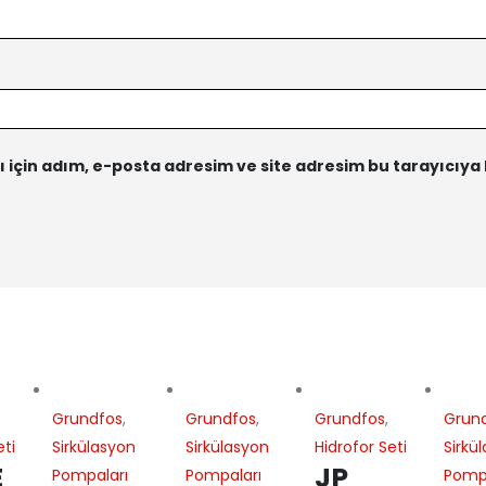
için adım, e-posta adresim ve site adresim bu tarayıcıya 
Grundfos
,
Grundfos
,
Grundfos
,
Grun
eti
Sirkülasyon
Sirkülasyon
Hidrofor Seti
Sirkü
E
JP
Pompaları
Pompaları
Pompa