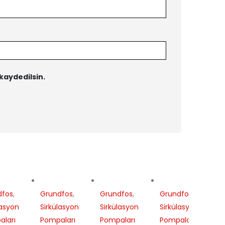
kaydedilsin.
dfos
,
Grundfos
,
Grundfos
,
Grundfos
,
lasyon
Sirkülasyon
Sirkülasyon
Sirkülasyon
ları
Pompaları
Pompaları
Pompaları