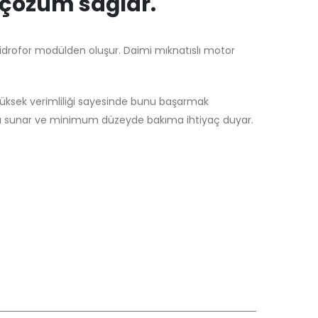
r çözüm sağlar.
hidrofor modülden oluşur. Daimi mıknatıslı motor
ksek verimliliği sayesinde bunu başarmak
mrü sunar ve minimum düzeyde bakıma ihtiyaç duyar.