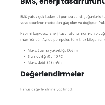
BMS, enerji tasarrufunu
BMS yatay çok kademeli pompa serisi, çoğunlukla ters
veya asenkron motordan güç alan ve değişken frekans
Hepimi, kuşkusuz, enerji tasarrufunu mümkün olduğ
mümkündür. Ayrıca pompalar, tüm kritik bileşenler
Maks. Basma yüksekliği: 1053 m
Sıvı sıcaklığ: ı0 .. 40 °C
Maks. debi: 343 m³/h
Değerlendirmeler
Henüz değerlendirme yapılmadı.