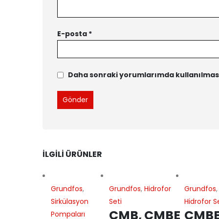
E-posta
*
Daha sonraki yorumlarımda kullanılması 
İLGILI ÜRÜNLER
Grundfos
,
Grundfos
,
Hidrofor
Grundfos
,
Sirkülasyon
Seti
Hidrofor S
CMB, CMBE
CMB
Pompaları