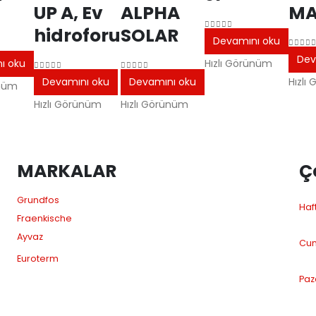
UP A, Ev
ALPHA
MA
hidroforu
SOLAR
0
5 üzerinden
Devamını oku
0
5 üz
Dev
en
ı oku
Hızlı Görünüm
0
5 üzerinden
0
5 üzerinden
Devamını oku
Devamını oku
Hızlı
ünüm
Hızlı Görünüm
Hızlı Görünüm
MARKALAR
Ç
Grundfos
Haft
Fraenkische
Ayvaz
Cum
Euroterm
Paz