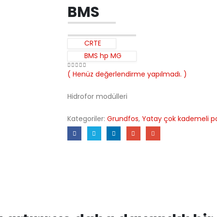
BMS
CRTE
BMS hp MG
( Henüz değerlendirme yapılmadı. )
0
out of 5
Hidrofor modülleri
Kategoriler:
Grundfos
,
Yatay çok kademeli 