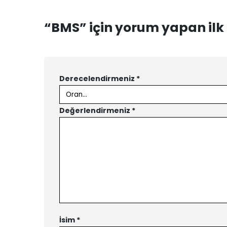
“BMS” için yorum yapan ilk k
Derecelendirmeniz
*
Değerlendirmeniz
*
İsim
*