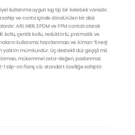
el kullanıma uygun lug tip bir kelebek vanadır.
 sahip ve conta içinde döndürülen bir disk
alardır. ARI; NBR, EPDM ve FPM contalı olarak
 kollu, çentik kollu, redüktörlü, pnömatik ve
anaların kullanıma hazırlanması ve Alman “Enerji
yalıtım mümkündür. Üç destekli düz geçişli mil,
taklaması, mükemmel zeta-değeri, paslanmaz
1 slip-on flanş v.b. standart özelliğe sahiptir.