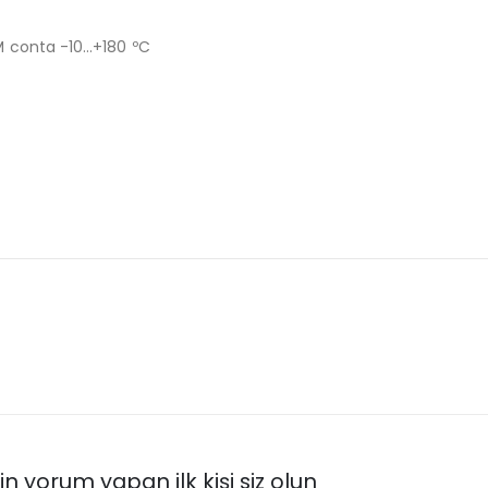
M conta -10…+180 ºC
n yorum yapan ilk kişi siz olun