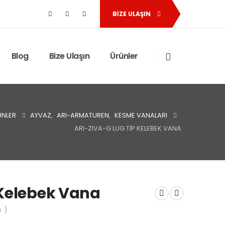
BIZE ULAŞIN
Blog
Bize Ulaşın
Ürünler
ÜNLER
AYVAZ
,
ARI-ARMATUREN
,
KESME VANALARI
ARI-ZIVA-G LUG TIP KELEBEK VANA
 Kelebek Vana
. )