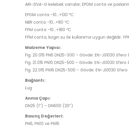
ARI-ZIVA-G kelebek vanalar; EPDM conta ve paslanma
EPDM conta -10…+130 ºC
NBR conta -10…+80 ºC
FPM conta -10…+180 ºC
FPM conta, kızgın su ile kullanıma uygun değildir. FPM
Malzeme Yapısı:
Fig. 20.015 PN6 DN25-300 – Gövde: EN-JS1030 Sfero 
Fig. 21.015 PN10 DN25-500 – Gövde: EN-JS1030 Sfero 
Fig. 22.015 PN16 DN25-500 – Gövde: EN-JS1030 Sfero 
Bağlantı:
Lug
Anma Çapı:
DN25 (1”) – DN600 (20”)
Basınç Değerleri:
PN6, PN10 ve PN16