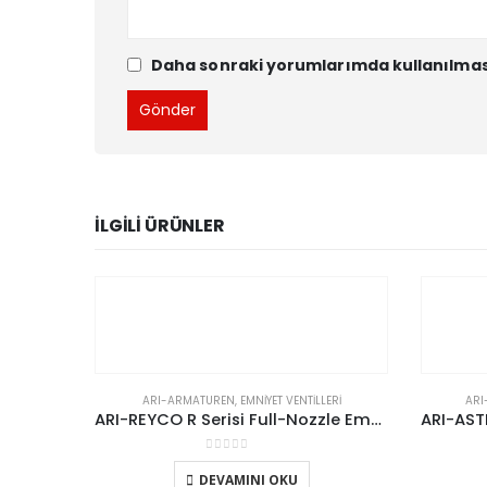
Daha sonraki yorumlarımda kullanılması 
İLGILI ÜRÜNLER
ARI-ARMATUREN
,
EMNIYET VENTILLERI
ARI
ARI-REYCO R Serisi Full-Nozzle Emniyet Rahatlatma Ventili
0
5 üzerinden
DEVAMINI OKU