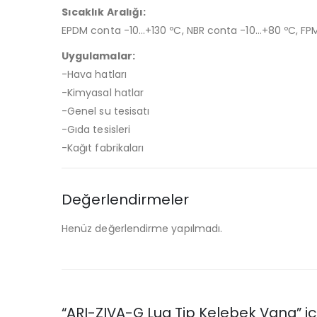
Sıcaklık Aralığı:
EPDM conta -10…+130 ºC, NBR conta -10…+80 ºC, FP
Uygulamalar:
-Hava hatları
-Kimyasal hatlar
-Genel su tesisatı
-Gıda tesisleri
-Kağıt fabrikaları
Değerlendirmeler
Henüz değerlendirme yapılmadı.
“ARI-ZIVA-G Lug Tip Kelebek Vana” içi