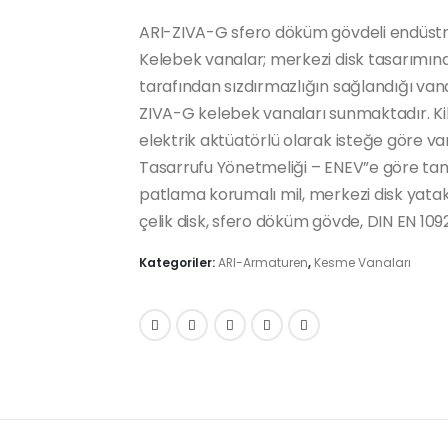
ARI-ZIVA-G sfero döküm gövdeli endüstriy
Kelebek vanalar; merkezi disk tasarımına
tarafından sızdırmazlığın sağlandığı van
ZIVA-G kelebek vanaları sunmaktadır. Kilit
elektrik aktüatörlü olarak isteğe göre v
Tasarrufu Yönetmeliği – ENEV”e göre tam 
patlama korumalı mil, merkezi disk ya
çelik disk, sfero döküm gövde, DIN EN 1092-
Kategoriler:
ARI-Armaturen
,
Kesme Vanaları