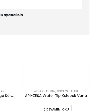
 kaydedilsin.
LARI
ARI-ARMATUREN
,
KESME VANALARI
AR
ARI-PREDU Direkt Tesirli Denge Körüklü Basınç Düşürücü
ARI-ZESA Wafer Tip Kelebek Vana
0
5 üzerinden
DEVAMINI OKU