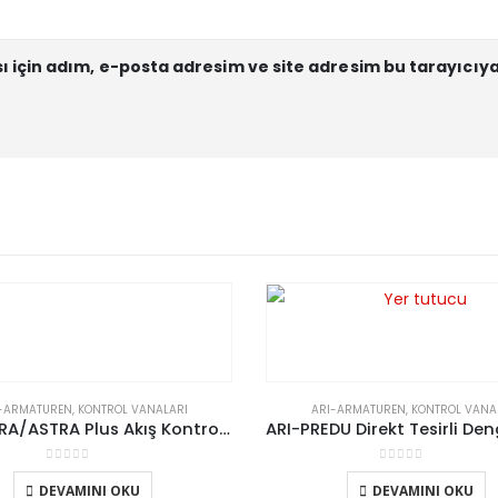
için adım, e-posta adresim ve site adresim bu tarayıcıya
-ARMATUREN
,
KONTROL VANALARI
ARI-ARMATUREN
,
KONTROL VANA
ARI-ASTRA/ASTRA Plus Akış Kontrol Vanası
0
5 üzerinden
0
5 üzerinden
DEVAMINI OKU
DEVAMINI OKU