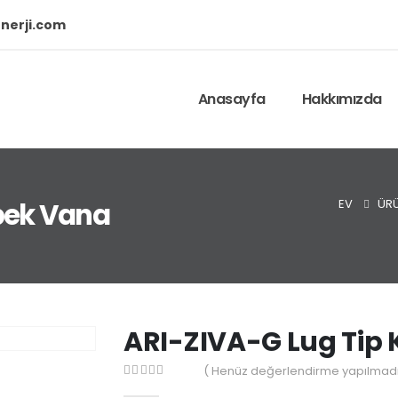
nerji.com
Anasayfa
Hakkımızda
EV
ÜR
bek Vana
ARI-ZIVA-G Lug Tip
( Henüz değerlendirme yapılmadı
0
out of 5